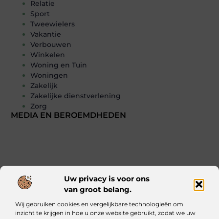
Relatie
Sport
Tweewielers
Vakantie
Verbouwen
Winkelen
Woning en Tuin
Woningen
Zakelijk
Zakelijke dienstverlening
Zorg
MEDIA EN BEROEMDHEDEN
Uw privacy is voor ons
van groot belang.
Main Links
Wij gebruiken cookies en vergelijkbare technologieën om
Kwalitatieve backlinks: waarom ze essentieel zijn voor jouw website
Geld verdienen met je website: zo bouw jij een online inkomstenbron op
inzicht te krijgen in hoe u onze website gebruikt, zodat we uw