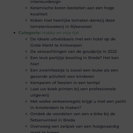
interieurdesign
Keramische boren bestellen aan een hoge
kwaliteit
Koken met heerlijke tomaten dankzij deze
tomatenkwekerij in Rijkevorsel
Categorie:
Hobby en vrije tijd
De ideale uitvalsbasis met een hotel op de
Grote Markt te Antwerpen
De verwachtingen van de goudprijs in 2022
Een leuk partijtje bowling in Breda? Het kan
hier!
Een zwemfeestje is zowel een leuke als een
gezonde activiteit voor kinderen
Kamperen of feesten in een tentipi
Laat uw boek printen bij een professionele
uitgeverij
Met welke verkeersregels krijgt u met een yacht
in Amsterdam te maken?
Ontdek de voordelen van een e-bike bij de
fietsenwinkel in Breda
Overweeg een zeilpak van een hoogwaardig
merk te kopen