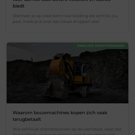
biedt
Wanneer je op zoek bent naar kleding die echt bij jou
past, merk je al snel dat lokaal shoppen veel
ZAKELIJKE DIENSTVERLENING
Waarom bouwmachines kopen zich vaak
terugbetaalt
Wie zelf klust of professioneel op de werf staat, weet dat
de kwaliteit van het materiaal vaak bepaalt hoe vlot