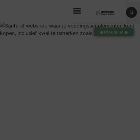
◉ iztougoud ◉