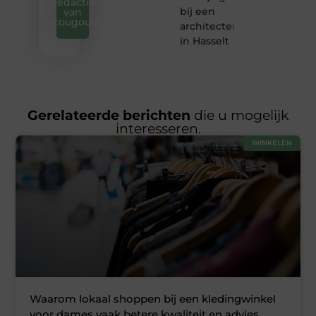
Redactie
bij een
van
iztougoud
architectenbureau
in Hasselt
Gerelateerde berichten
die u mogelijk
interesseren.
WINKELEN
Waarom lokaal shoppen bij een kledingwinkel
voor dames vaak betere kwaliteit en advies