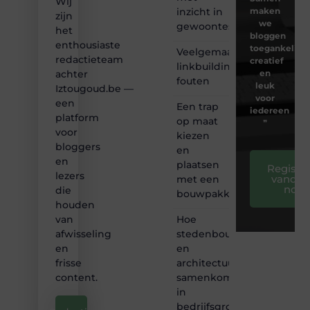
Wij
inzicht in
maken
zijn
we
gewoontes
het
bloggen
enthousiaste
toegankelijk,
Veelgemaakte
redactieteam
creatief
linkbuilding
en
achter
fouten
leuk
Iztougoud.be —
voor
een
Een trap
iedereen
platform
op maat
❞
voor
kiezen
bloggers
en
en
plaatsen
Registre
lezers
vandaa
met een
nog
die
bouwpakket
houden
Hoe
van
stedenbouw
afwisseling
en
en
architectuur
frisse
samenkomen
content.
in
bedrijfsgroei