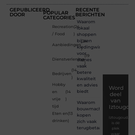
GEPUBLICEERD
RECENTE
POPULAR
DOOR
BERICHTEN
CATEGORIES
Waarom
Recreation
(24
lokaal
/ Food
)
shoppen
bij een
(24
Aanbiedingen
kledingwinkel
)
voor
(19
Dienstverlening
dames
)
vaak
(14
betere
Bedrijven
)
kwaliteit
Hobby
en advies
Word
biedt
en
(14
deel
vrije
)
van
Waarom
Iztougou
tijd
bouwmachines
Eten en
(13
kopen
Iztougoud.be
drinken
)
zich vaak
is dé
terugbetaalt
plek
waar