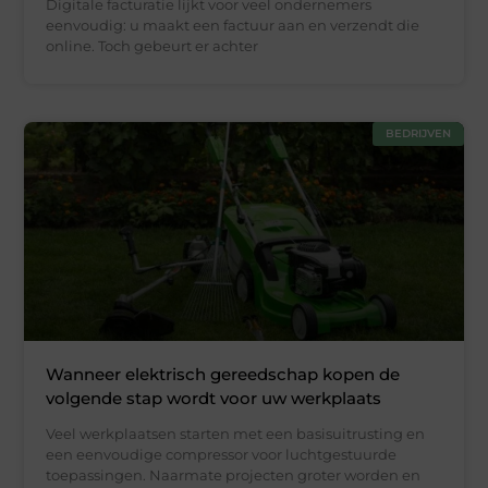
Digitale facturatie lijkt voor veel ondernemers
eenvoudig: u maakt een factuur aan en verzendt die
online. Toch gebeurt er achter
BEDRIJVEN
Wanneer elektrisch gereedschap kopen de
volgende stap wordt voor uw werkplaats
Veel werkplaatsen starten met een basisuitrusting en
een eenvoudige compressor voor luchtgestuurde
toepassingen. Naarmate projecten groter worden en