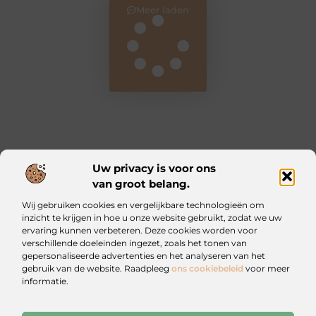
Meer laden
Uw privacy is voor ons
van groot belang.
Main Links
Wij gebruiken cookies en vergelijkbare technologieën om
Kwalitatieve backlinks: waarom ze essentieel zijn voor jouw website
Geld verdienen met je website: zo bouw jij een online inkomstenbron op
inzicht te krijgen in hoe u onze website gebruikt, zodat we uw
ervaring kunnen verbeteren. Deze cookies worden voor
verschillende doeleinden ingezet, zoals het tonen van
Iztougoud.be: Voor wie nieuwsgierig blijft
gepersonaliseerde advertenties en het analyseren van het
Blogs vol inspiratie en praktische wijsheid.
gebruik van de website. Raadpleeg
ons cookiebeleid
voor meer
informatie.
Website index
Cookiebeleid (EU)