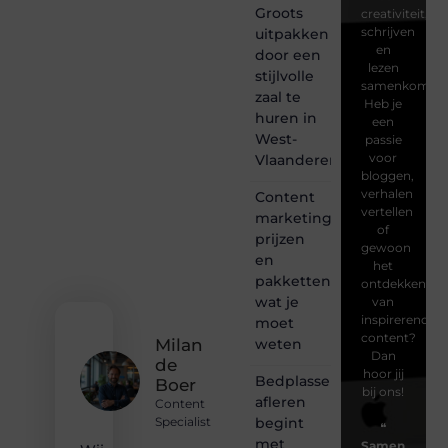
Groots
creativiteit,
schrijven
uitpakken
en
door een
lezen
stijlvolle
samenkomen.
zaal te
Heb je
huren in
een
West-
passie
voor
Vlaanderen
bloggen,
verhalen
Content
vertellen
marketing
of
prijzen
gewoon
en
het
pakketten:
ontdekken
wat je
van
inspirerende
moet
content?
weten
Milan
Dan
de
hoor jij
Bedplassen
Boer
bij ons!
afleren
Content
begint
Specialist
❝
met
Samen