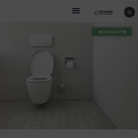
◉ iztougoud ◉