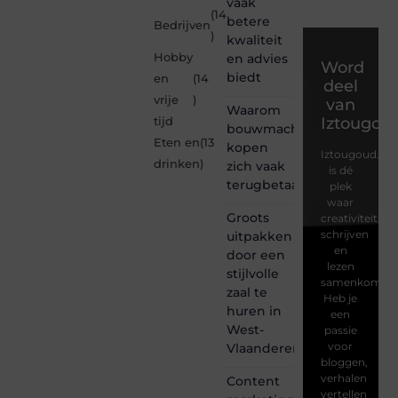
vaak
(14
betere
Bedrijven
)
kwaliteit
Hobby
en advies
Word
biedt
en
(14
deel
vrije
)
van
Waarom
Iztougou
tijd
bouwmachines
Eten en
(13
kopen
Iztougoud.be
drinken
)
zich vaak
is dé
terugbetaalt
plek
waar
Groots
creativiteit,
schrijven
uitpakken
en
door een
lezen
stijlvolle
samenkomen.
zaal te
Heb je
huren in
een
West-
passie
voor
Vlaanderen
bloggen,
verhalen
Content
vertellen