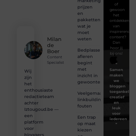
marketing
of
prijzen
gewoon
en
het
pakketten:
ontdekken
wat je
van
inspirerende
moet
content?
weten
Milan
Dan
de
hoor jij
Bedplassen
Boer
bij ons!
afleren
Content
begint
Specialist
❝
met
Samen
Wij
inzicht in
maken
zijn
we
gewoontes
het
bloggen
enthousiaste
toegankelijk,
Veelgemaakte
redactieteam
creatief
linkbuilding
en
achter
fouten
leuk
Iztougoud.be —
voor
een
Een trap
iedereen
platform
op maat
❞
voor
kiezen
bloggers