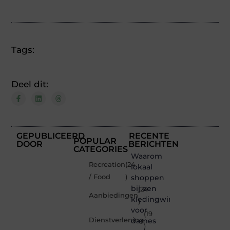
Tags:
Deel dit:
GEPUBLICEERD
RECENTE
POPULAR
DOOR
BERICHTEN
CATEGORIES
Waarom
Recreation
(24
lokaal
/ Food
)
shoppen
bij een
(24
Aanbiedingen
kledingwinkel
)
voor
(19
Dienstverlening
dames
)