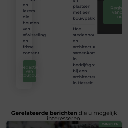
en
en
plaatsen
Registre
lezers
vandaa
met een
nog
die
bouwpakket
houden
Hoe
van
stedenbouw
afwisseling
en
en
architectuur
frisse
samenkomen
content.
in
bedrijfsgroei
Redactie
bij een
van
iztougoud
architectenbureau
in Hasselt
Gerelateerde berichten
die u mogelijk
interesseren.
WINKELEN