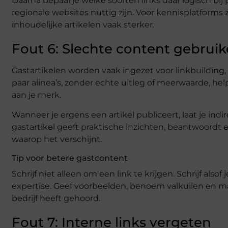
Daarna bepaal je welke soorten links daar logisch bi
regionale websites nuttig zijn. Voor kennisplatforms 
inhoudelijke artikelen vaak sterker.
Fout 6: Slechte content gebruik
Gastartikelen worden vaak ingezet voor linkbuilding,
paar alinea’s, zonder echte uitleg of meerwaarde, hel
aan je merk.
Wanneer je ergens een artikel publiceert, laat je in
gastartikel geeft praktische inzichten, beantwoordt 
waarop het verschijnt.
Tip voor betere gastcontent
Schrijf niet alleen om een link te krijgen. Schrijf als
expertise. Geef voorbeelden, benoem valkuilen en ma
bedrijf heeft gehoord.
Fout 7: Interne links vergeten