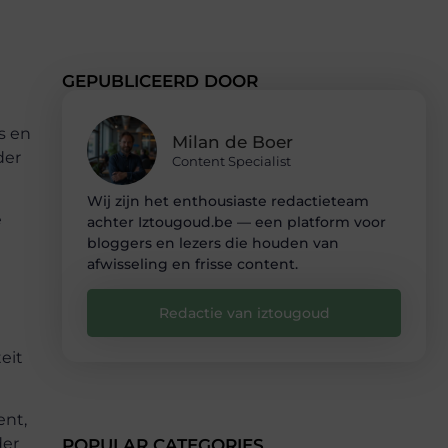
GEPUBLICEERD DOOR
s en
Milan de Boer
der
Content Specialist
Wij zijn het enthousiaste redactieteam
e
achter Iztougoud.be — een platform voor
bloggers en lezers die houden van
afwisseling en frisse content.
Redactie van iztougoud
eit
ent,
der
POPULAR CATEGORIES