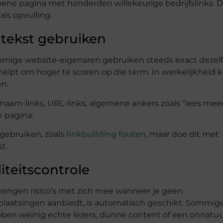
mene pagina met honderden willekeurige bedrijfslinks. 
als opvulling.
 tekst gebruiken
Sommige website-eigenaren gebruiken steeds exact dezel
helpt om hoger te scoren op die term. In werkelijkheid 
en.
knaam-links, URL-links, algemene ankers zoals “lees mee
e pagina.
 gebruiken, zoals
linkbuilding fouten
, maar doe dit met
t.
iteitscontrole
brengen risico’s met zich mee wanneer je geen
inkplaatsingen aanbiedt, is automatisch geschikt. Sommig
ben weinig echte lezers, dunne content of een onnatuur