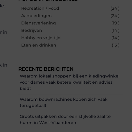
de.
Recreation / Food
(24 )
Aanbiedingen
(24 )
Dienstverlening
(19 )
Bedrijven
(14 )
r in
Hobby en vrije tijd
(14 )
Eten en drinken
(13 )
k in
RECENTE BERICHTEN
Waarom lokaal shoppen bij een kledingwinkel
voor dames vaak betere kwaliteit en advies
biedt
Waarom bouwmachines kopen zich vaak
terugbetaalt
Groots uitpakken door een stijlvolle zaal te
huren in West-Vlaanderen