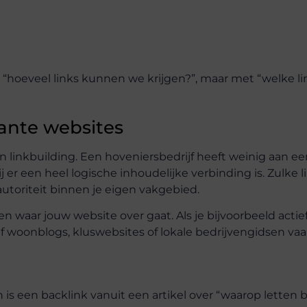
 “hoeveel links kunnen we krijgen?”, maar met “welke li
vante websites
n linkbuilding. Een hoveniersbedrijf heeft weinig aan ee
er een heel logische inhoudelijke verbinding is. Zulke l
autoriteit binnen je eigen vakgebied.
n waar jouw website over gaat. Als je bijvoorbeeld actie
af woonblogs, kluswebsites of lokale bedrijvengidsen va
s een backlink vanuit een artikel over “waarop letten b