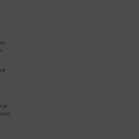
een
n
oed
t je
jouw