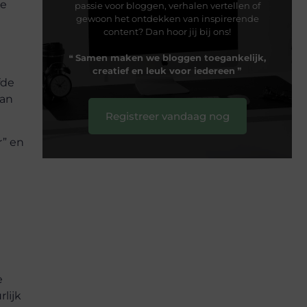
De
passie voor bloggen, verhalen vertellen of
gewoon het ontdekken van inspirerende
content? Dan hoor jij bij ons!
❝
Samen maken we bloggen toegankelijk,
creatief en leuk voor iedereen
❞
fde
kan
Registreer vandaag nog
r” en
e
lijk