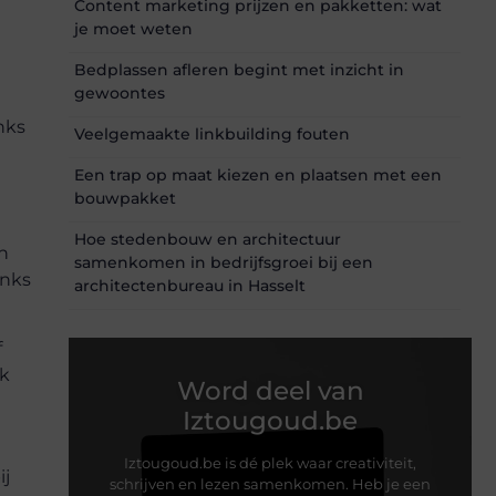
Content marketing prijzen en pakketten: wat
je moet weten
Bedplassen afleren begint met inzicht in
gewoontes
nks
Veelgemaakte linkbuilding fouten
Een trap op maat kiezen en plaatsen met een
bouwpakket
Hoe stedenbouw en architectuur
n
samenkomen in bedrijfsgroei bij een
inks
architectenbureau in Hasselt
f
ak
Word deel van
Iztougoud.be
Iztougoud.be is dé plek waar creativiteit,
ij
schrijven en lezen samenkomen. Heb je een