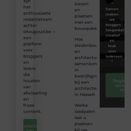
zijn
kiezen
❝
het
Samen
en
enthousiaste
maken
plaatsen
redactieteam
we
met een
bloggen
achter
bouwpakket
toegankelijk,
Iztougoud.be —
creatief
een
Hoe
en
platform
stedenbouw
leuk
voor
en
voor
bloggers
iedereen
architectuur
❞
en
samenkomen
lezers
in
die
bedrijfsgroei
Registre
houden
bij een
vandaa
van
architectenbureau
nog
afwisseling
in Hasselt
en
Welke
frisse
laadpalen
content.
laat u
plaatsen
Redactie
bij uw
van