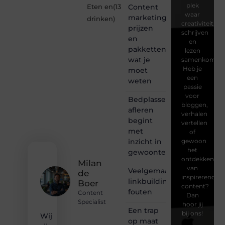
plek
Content
Eten en
(13
waar
marketing
drinken
)
creativiteit,
prijzen
schrijven
en
en
pakketten:
lezen
wat je
samenkomen.
Heb je
moet
een
weten
passie
voor
Bedplassen
bloggen,
afleren
verhalen
begint
vertellen
met
of
inzicht in
gewoon
het
gewoontes
ontdekken
Milan
van
Veelgemaakte
de
inspirerende
linkbuilding
Boer
content?
fouten
Content
Dan
Specialist
hoor jij
Een trap
bij ons!
Wij
op maat