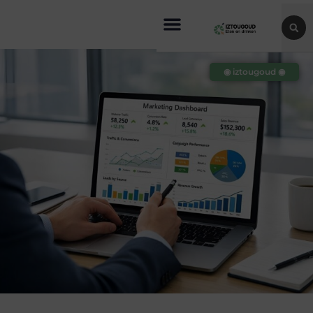
◉ iztougoud ◉