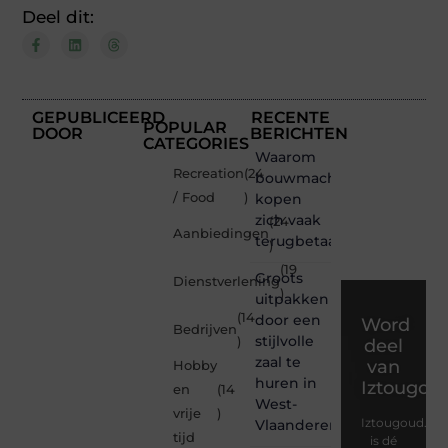
Deel dit:
GEPUBLICEERD
RECENTE
POPULAR
DOOR
BERICHTEN
CATEGORIES
Waarom
Recreation
(24
bouwmachines
/ Food
)
kopen
zich vaak
(24
Aanbiedingen
terugbetaalt
)
(19
Groots
Dienstverlening
)
uitpakken
(14
door een
Word
Bedrijven
stijlvolle
)
deel
zaal te
van
Hobby
huren in
Iztougou
en
(14
West-
vrije
)
Iztougoud.be
Vlaanderen
tijd
is dé