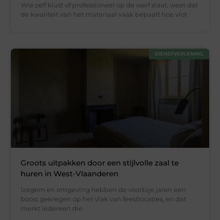
Wie zelf klust of professioneel op de werf staat, weet dat
de kwaliteit van het materiaal vaak bepaalt hoe vlot
DIENSTVERLENING
Groots uitpakken door een stijlvolle zaal te
huren in West-Vlaanderen
Izegem en omgeving hebben de voorbije jaren een
boost gekregen op het vlak van feestlocaties, en dat
merkt iedereen die