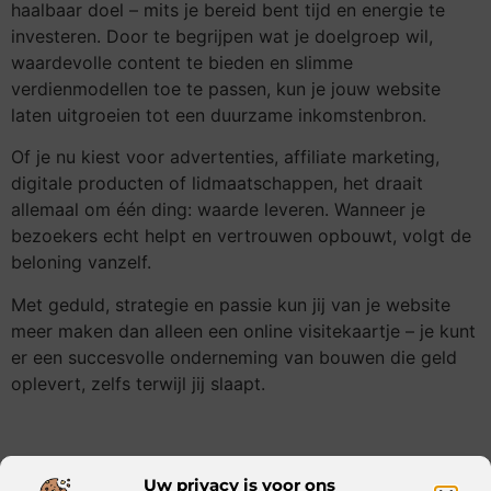
haalbaar doel – mits je bereid bent tijd en energie te
investeren. Door te begrijpen wat je doelgroep wil,
waardevolle content te bieden en slimme
verdienmodellen toe te passen, kun je jouw website
laten uitgroeien tot een duurzame inkomstenbron.
Of je nu kiest voor advertenties, affiliate marketing,
digitale producten of lidmaatschappen, het draait
allemaal om één ding: waarde leveren. Wanneer je
bezoekers echt helpt en vertrouwen opbouwt, volgt de
beloning vanzelf.
Met geduld, strategie en passie kun jij van je website
meer maken dan alleen een online visitekaartje – je kunt
er een succesvolle onderneming van bouwen die geld
oplevert, zelfs terwijl jij slaapt.
Uw privacy is voor ons