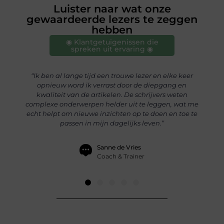
Luister naar wat onze
gewaardeerde lezers te zeggen
hebben
◉ Klantgetuigenissen die
spreken uit ervaring ◉
ke keer
“Wat ik vooral waardeer aan dit platform is de brede
“
g en
variatie aan onderwerpen, van gezondheid tot
cont
weten
persoonlijke ontwikkeling. De artikelen zijn goed
le
, wat me
onderbouwd en boeien me doordat ze zowel
o
n toe te
praktisch als inspirerend zijn. Hierdoor voel ik me
an
gemotiveerd om aan mezelf te blijven werken.”
Jeroen Bakker
Ondernemer