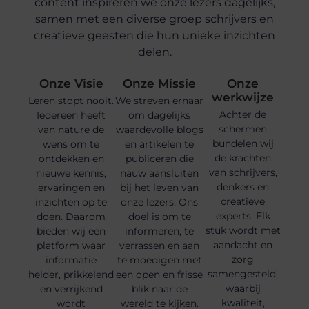
content inspireren we onze lezers dagelijks,
samen met een diverse groep schrijvers en
creatieve geesten die hun unieke inzichten
delen.
Onze Visie
Onze Missie
Onze
werkwijze
Leren stopt nooit.
We streven ernaar
Achter de
Iedereen heeft
om dagelijks
schermen
van nature de
waardevolle blogs
bundelen wij
wens om te
en artikelen te
de krachten
ontdekken en
publiceren die
van schrijvers,
nieuwe kennis,
nauw aansluiten
denkers en
ervaringen en
bij het leven van
creatieve
inzichten op te
onze lezers. Ons
experts. Elk
doen. Daarom
doel is om te
stuk wordt met
bieden wij een
informeren, te
aandacht en
platform waar
verrassen en aan
zorg
informatie
te moedigen met
samengesteld,
helder, prikkelend
een open en frisse
waarbij
en verrijkend
blik naar de
kwaliteit,
wordt
wereld te kijken.