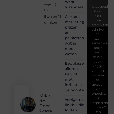
West-
vrije
)
Iztougoud.be
Vlaanderen
tijd
is dé
plek
Content
Eten en
(13
waar
marketing
drinken
)
creativiteit,
prijzen
schrijven
en
en
pakketten:
lezen
wat je
samenkomen.
Heb je
moet
een
weten
passie
voor
Bedplassen
bloggen,
afleren
verhalen
begint
vertellen
met
of
inzicht in
gewoon
het
gewoontes
ontdekken
Milan
van
Veelgemaakte
de
inspirerende
linkbuilding
Boer
content?
fouten
Content
Dan