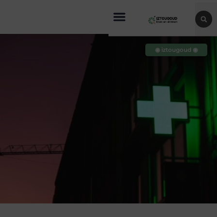
◉ iztougoud ◉