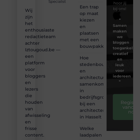
Specialist
hoor jij
Een trap
bij ons!
Wij
op maat
zijn
kiezen
❝
het
Samen
en
enthousiaste
maken
plaatsen
redactieteam
we
met een
bloggen
achter
bouwpakket
toegankelijk,
Iztougoud.be —
creatief
een
Hoe
en
platform
stedenbouw
leuk
voor
en
voor
bloggers
iedereen
architectuur
❞
en
samenkomen
lezers
in
die
bedrijfsgroei
Registre
houden
bij een
vandaa
van
architectenbureau
nog
afwisseling
in Hasselt
en
Welke
frisse
laadpalen
content.