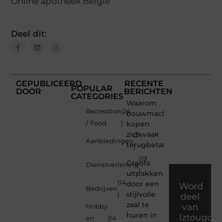
Online apotheek België
Deel dit:
GEPUBLICEERD
RECENTE
POPULAR
DOOR
BERICHTEN
CATEGORIES
Waarom
Recreation
(24
bouwmachines
/ Food
)
kopen
zich vaak
(24
Aanbiedingen
terugbetaalt
)
(19
Groots
Dienstverlening
)
uitpakken
(14
door een
Word
Bedrijven
stijlvolle
)
deel
zaal te
van
Hobby
huren in
Iztougou
en
(14