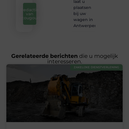
laat u
plaatsen
Redactie
bij uw
van
iztougoud
wagen in
Antwerpen?
Gerelateerde berichten
die u mogelijk
interesseren.
ZAKELIJKE DIENSTVERLENING