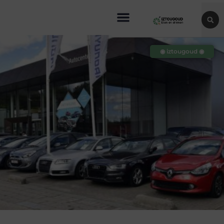
◉ iztougoud ◉