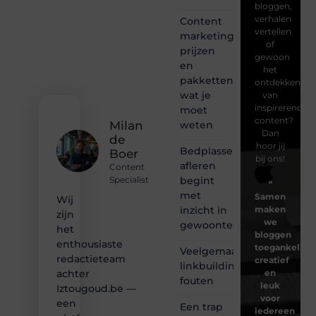
bloggen,
verhalen
Content
vertellen
marketing
of
prijzen
gewoon
en
het
pakketten:
ontdekken
wat je
van
inspirerende
moet
content?
weten
Milan
Dan
de
hoor jij
Bedplassen
Boer
bij ons!
afleren
Content
begint
Specialist
❝
met
Samen
Wij
inzicht in
maken
zijn
we
gewoontes
het
bloggen
enthousiaste
toegankelijk,
Veelgemaakte
redactieteam
creatief
linkbuilding
en
achter
fouten
leuk
Iztougoud.be —
voor
een
Een trap
iedereen