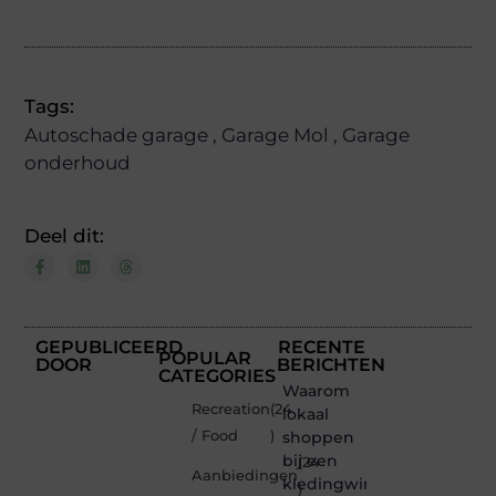
Tags:
Autoschade garage
,
Garage Mol
,
Garage
onderhoud
Deel dit:
GEPUBLICEERD
RECENTE
POPULAR
DOOR
BERICHTEN
CATEGORIES
Waarom
Recreation
(24
lokaal
/ Food
)
shoppen
bij een
(24
Aanbiedingen
kledingwinkel
)