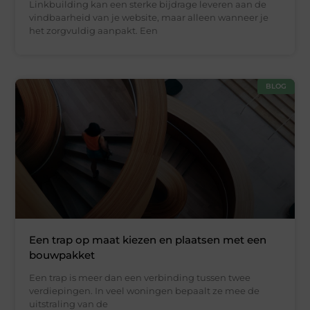
Linkbuilding kan een sterke bijdrage leveren aan de
vindbaarheid van je website, maar alleen wanneer je
het zorgvuldig aanpakt. Een
BLOG
Een trap op maat kiezen en plaatsen met een
bouwpakket
Een trap is meer dan een verbinding tussen twee
verdiepingen. In veel woningen bepaalt ze mee de
uitstraling van de