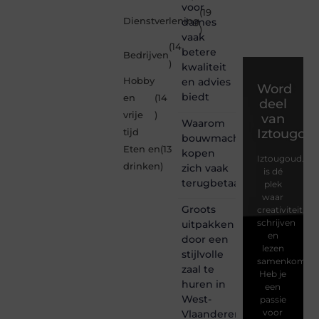
voor
(19
Dienstverlening
dames
)
vaak
(14
betere
Bedrijven
)
kwaliteit
Hobby
en advies
Word
biedt
en
(14
deel
vrije
)
van
Waarom
Iztougou
tijd
bouwmachines
Eten en
(13
kopen
Iztougoud.be
drinken
)
zich vaak
is dé
terugbetaalt
plek
waar
Groots
creativiteit,
schrijven
uitpakken
en
door een
lezen
stijlvolle
samenkomen.
zaal te
Heb je
huren in
een
West-
passie
voor
Vlaanderen