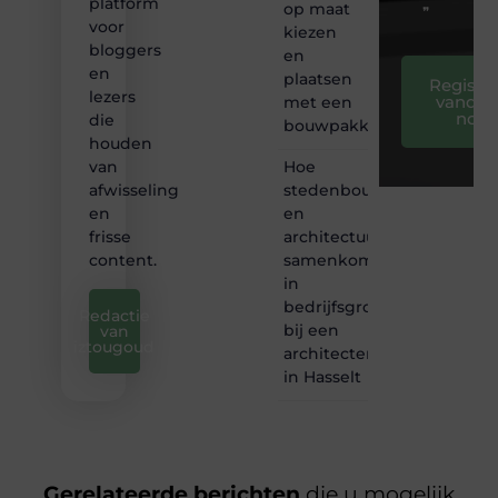
platform
op maat
❞
voor
kiezen
bloggers
en
en
plaatsen
Registre
lezers
vandaa
met een
nog
die
bouwpakket
houden
Hoe
van
stedenbouw
afwisseling
en
en
architectuur
frisse
samenkomen
content.
in
bedrijfsgroei
Redactie
bij een
van
iztougoud
architectenbureau
in Hasselt
Gerelateerde berichten
die u mogelijk