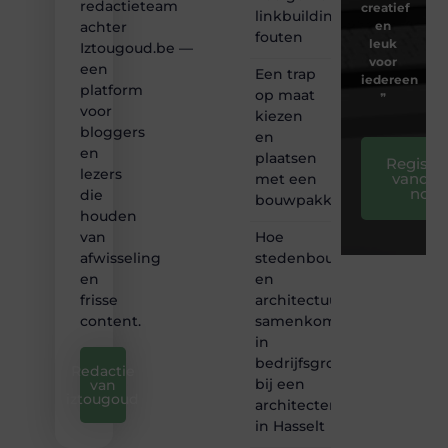
redactieteam
creatief
linkbuilding
en
achter
fouten
leuk
Iztougoud.be —
voor
een
Een trap
iedereen
platform
op maat
❞
voor
kiezen
bloggers
en
en
plaatsen
Registre
lezers
vandaa
met een
nog
die
bouwpakket
houden
Hoe
van
stedenbouw
afwisseling
en
en
architectuur
frisse
samenkomen
content.
in
bedrijfsgroei
Redactie
bij een
van
iztougoud
architectenbureau
in Hasselt