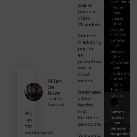
samenkomen.
zaal te
Heb je
huren in
een
West-
passie
voor
Vlaanderen
bloggen,
verhalen
Content
vertellen
marketing
of
prijzen
gewoon
en
het
pakketten:
ontdekken
wat je
van
inspirerende
moet
content?
weten
Milan
Dan
de
hoor jij
Bedplassen
Boer
bij ons!
afleren
Content
begint
Specialist
❝
met
Samen
Wij
inzicht in
maken
zijn
we
gewoontes
het
bloggen
enthousiaste
toegankelijk,
Veelgemaakte