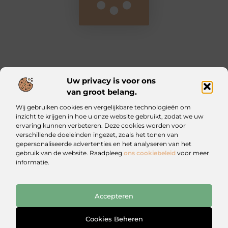
Uw privacy is voor ons
van groot belang.
Main Links
Wij gebruiken cookies en vergelijkbare technologieën om
Kwalitatieve backlinks: waarom ze essentieel zijn voor jouw website
Geld verdienen met je website: zo bouw jij een online inkomstenbron op
inzicht te krijgen in hoe u onze website gebruikt, zodat we uw
ervaring kunnen verbeteren. Deze cookies worden voor
verschillende doeleinden ingezet, zoals het tonen van
Iztougoud.be: Voor wie nieuwsgierig blijft
gepersonaliseerde advertenties en het analyseren van het
Blogs vol inspiratie en praktische wijsheid.
gebruik van de website. Raadpleeg
ons cookiebeleid
voor meer
informatie.
Website index
Cookiebeleid (EU)
Accepteren
@2025 All Right Reserved. Design by
www.iztougoud.be
Cookies Beheren