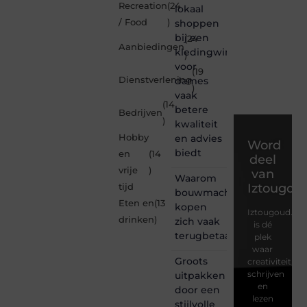
Recreation
(24
lokaal
/ Food
)
shoppen
bij een
(24
Aanbiedingen
kledingwinkel
)
voor
(19
Dienstverlening
dames
)
vaak
(14
betere
Bedrijven
)
kwaliteit
Hobby
en advies
Word
biedt
en
(14
deel
vrije
)
van
Waarom
Iztougou
tijd
bouwmachines
Eten en
(13
kopen
Iztougoud.be
drinken
)
zich vaak
is dé
terugbetaalt
plek
waar
Groots
creativiteit,
schrijven
uitpakken
en
door een
lezen
stijlvolle