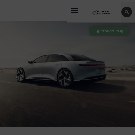
◉ iztougoud ◉