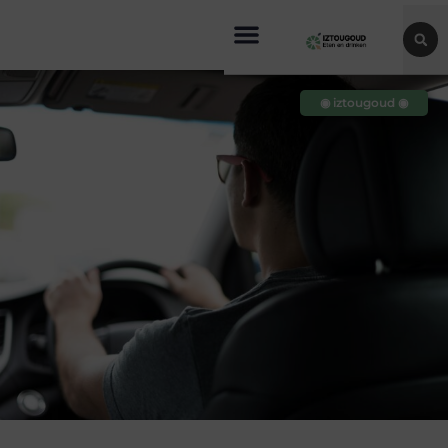
◉ iztougoud ◉