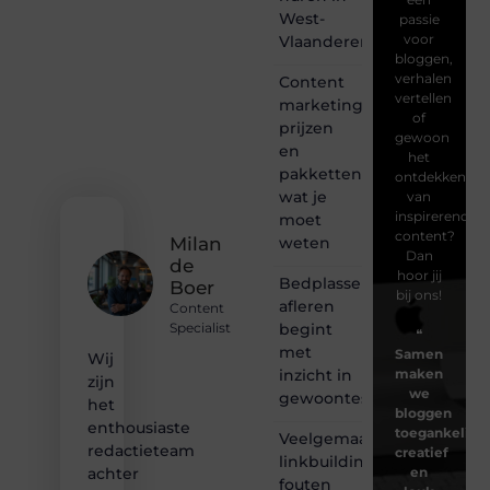
West-
passie
voor
Vlaanderen
bloggen,
verhalen
Content
vertellen
marketing
of
prijzen
gewoon
en
het
pakketten:
ontdekken
wat je
van
inspirerende
moet
content?
weten
Milan
Dan
de
hoor jij
Bedplassen
Boer
bij ons!
afleren
Content
begint
Specialist
❝
met
Samen
Wij
inzicht in
maken
zijn
we
gewoontes
het
bloggen
enthousiaste
toegankelijk,
Veelgemaakte
redactieteam
creatief
linkbuilding
en
achter
fouten