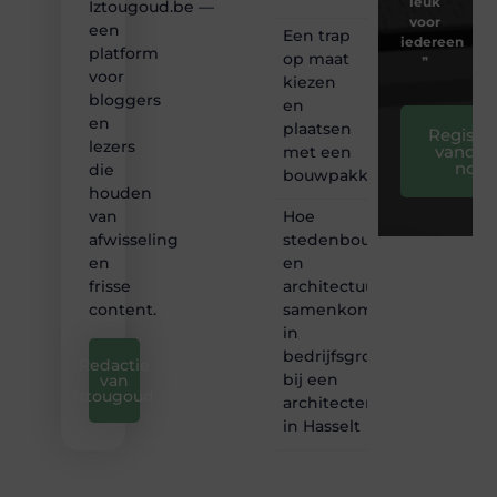
leuk
Iztougoud.be —
voor
een
Een trap
iedereen
platform
op maat
❞
voor
kiezen
bloggers
en
en
plaatsen
Registre
lezers
vandaa
met een
nog
die
bouwpakket
houden
Hoe
van
stedenbouw
afwisseling
en
en
architectuur
frisse
samenkomen
content.
in
bedrijfsgroei
Redactie
bij een
van
iztougoud
architectenbureau
in Hasselt