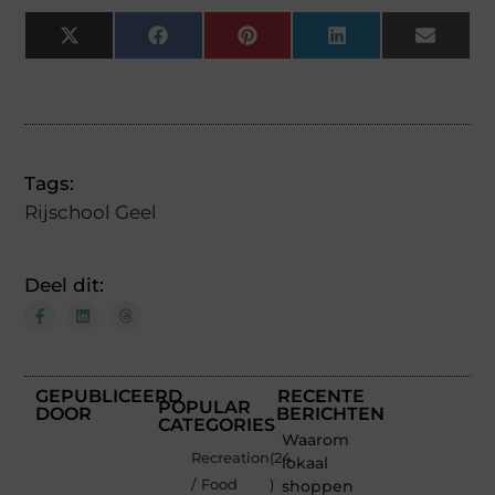
X
Facebook
Pinterest
LinkedIn
Email
(Twitter)
Tags:
Rijschool Geel
Deel dit:
GEPUBLICEERD
RECENTE
POPULAR
DOOR
BERICHTEN
CATEGORIES
Waarom
Recreation
(24
lokaal
/ Food
)
shoppen