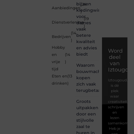
bij een
(24
Aanbiedingen
kledingwinkel
)
voor
(19
Dienstverlening
dames
)
vaak
(14
betere
Bedrijven
)
kwaliteit
Hobby
en advies
Word
biedt
en
(14
deel
vrije
)
van
Waarom
Iztougou
tijd
bouwmachines
Eten en
(13
kopen
Iztougoud.be
drinken
)
zich vaak
is dé
terugbetaalt
plek
waar
Groots
creativiteit,
schrijven
uitpakken
en
door een
lezen
stijlvolle
samenkomen.
zaal te
Heb je
huren in
een