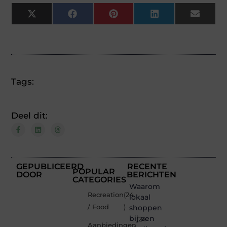
X
Facebook
Pinterest
LinkedIn
Email
(Twitter)
Tags:
Deel dit:
GEPUBLICEERD
RECENTE
POPULAR
DOOR
BERICHTEN
CATEGORIES
Waarom
Recreation
(24
lokaal
/ Food
)
shoppen
bij een
(24
Aanbiedingen