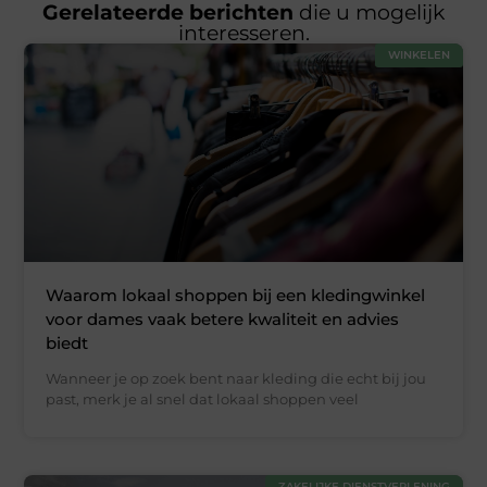
Gerelateerde berichten
die u mogelijk
interesseren.
WINKELEN
Waarom lokaal shoppen bij een kledingwinkel
voor dames vaak betere kwaliteit en advies
biedt
Wanneer je op zoek bent naar kleding die echt bij jou
past, merk je al snel dat lokaal shoppen veel
ZAKELIJKE DIENSTVERLENING