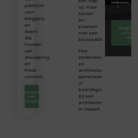
Een trap
iedereen
platform
op maat
❞
voor
kiezen
bloggers
en
en
plaatsen
Registre
lezers
vandaa
met een
nog
die
bouwpakket
houden
Hoe
van
stedenbouw
afwisseling
en
en
architectuur
frisse
samenkomen
content.
in
bedrijfsgroei
Redactie
bij een
van
iztougoud
architectenbureau
in Hasselt