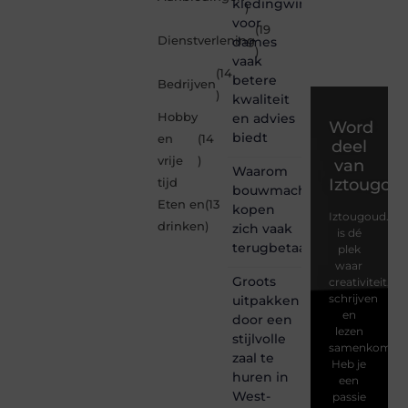
kledingwinkel
)
voor
(19
Dienstverlening
dames
)
vaak
(14
betere
Bedrijven
)
kwaliteit
Hobby
en advies
Word
biedt
en
(14
deel
vrije
)
van
Waarom
Iztougou
tijd
bouwmachines
Eten en
(13
kopen
Iztougoud.be
drinken
)
zich vaak
is dé
terugbetaalt
plek
waar
Groots
creativiteit,
schrijven
uitpakken
en
door een
lezen
stijlvolle
samenkomen.
zaal te
Heb je
huren in
een
West-
passie