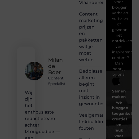
voor
Vlaanderen
bloggen,
verhalen
Content
vertellen
marketing
of
prijzen
gewoon
en
het
pakketten:
ontdekken
wat je
van
inspirerende
moet
content?
weten
Milan
Dan
de
hoor jij
Bedplassen
Boer
bij ons!
afleren
Content
begint
Specialist
❝
met
Samen
Wij
inzicht in
maken
zijn
we
gewoontes
het
bloggen
enthousiaste
toegankelijk,
Veelgemaakte
redactieteam
creatief
linkbuilding
en
achter
fouten
leuk
Iztougoud.be —
voor
een