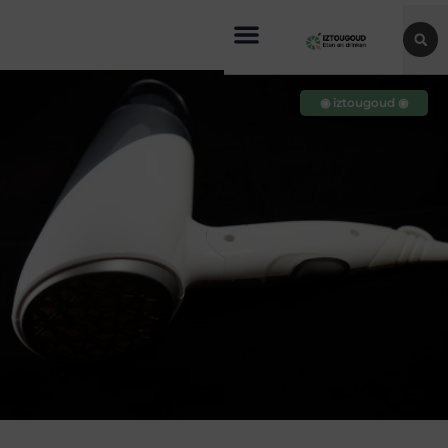
◉ iztougoud ◉