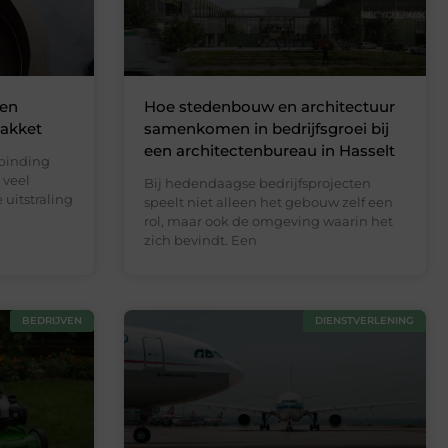
 en
Hoe stedenbouw en architectuur
akket
samenkomen in bedrijfsgroei bij
een architectenbureau in Hasselt
rbinding
 veel
Bij hedendaagse bedrijfsprojecten
uitstraling
speelt niet alleen het gebouw zelf een
rol, maar ook de omgeving waarin het
zich bevindt. Een
BEDRIJVEN
DIENSTVERLENING