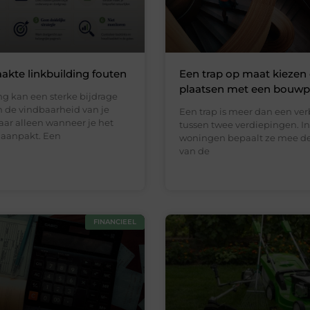
kte linkbuilding fouten
Een trap op maat kiezen
plaatsen met een bouwp
ng kan een sterke bijdrage
n de vindbaarheid van je
Een trap is meer dan een ve
aar alleen wanneer je het
tussen twee verdiepingen. In
 aanpakt. Een
woningen bepaalt ze mee de 
van de
FINANCIEEL