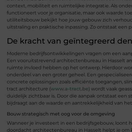
context, mobiliteit en ruimtelijke integratie. Als on
functioneert voor je organisatie, maar ook waarde to
utiliteitsbouw bekijkt hoe jouw gebouw zich verhoud
uitstraling en praktische inpassing. Zo ontstaat een 
De kracht van geïntegreerd den
Moderne bedrijfsontwikkelingen vragen om een aanp
Een vooruitstrevend architectenbureau in Hasselt an
ruimte invloed hebben op het ontwerp. Hierdoor word
onderdeel van een groter geheel. Een gespecialiseerde
concrete oplossingen zoals efficiënte toegangen, sli
tract architecture (
www.a-tract.be
) wordt vaak geas
duidelijk zichtbaar is. Door die aanpak ontstaat e
bijdraagt aan de waarde en aantrekkelijkheid van het
Bouw strategisch met oog voor de omgeving
Wanneer je investeert in een bedrijfsgebouw, loont 
doordacht architectenbureau in Hasselt helpt je om 