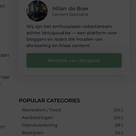
een
Milan de Boer
Content Specialist
n
Wij zijn het enthousiaste redactieteam
achter Iztougoud.be — een platform voor
bloggers en lezers die houden van
afwisseling en frisse content.
aan.
Redactie van iztougoud
naar
-
POPULAR CATEGORIES
Recreation / Food
(24 )
Aanbiedingen
(24 )
Dienstverlening
(19 )
Een
Bedrijven
(14 )