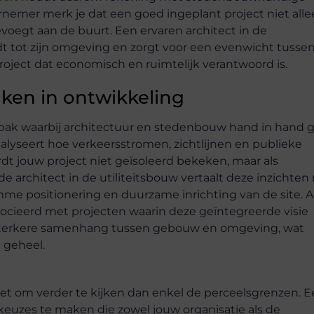
dernemer merk je dat een goed ingeplant project niet all
evoegt aan de buurt. Een ervaren architect in de
t tot zijn omgeving en zorgt voor een evenwicht tusse
project dat economisch en ruimtelijk verantwoord is.
ken in ontwikkeling
ak waarbij architectuur en stedenbouw hand in hand g
alyseert hoe verkeersstromen, zichtlijnen en publieke
t jouw project niet geïsoleerd bekeken, maar als
 architect in de utiliteitsbouw vertaalt deze inzichten 
mme positionering en duurzame inrichting van de site. A
socieerd met projecten waarin deze geïntegreerde visie
en sterkere samenhang tussen gebouw en omgeving, wat
 geheel.
het om verder te kijken dan enkel de perceelsgrenzen. 
keuzes te maken die zowel jouw organisatie als de