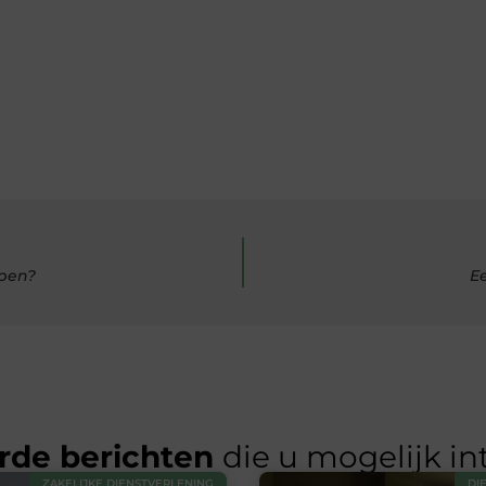
rpen?
E
rde berichten
die u mogelijk in
ZAKELIJKE DIENSTVERLENING
DI