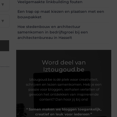
Veelgemaakte linkbuilding fouten
▼
Een trap op maat kiezen en plaatsen met een
bouwpakket
▼
Hoe stedenbouw en architectuur
samenkomen in bedrijfsgroei bij een
architectenbureau in Hasselt
Word deel van
Iztougoud.be
Iztougoud.be is dé plek waar creativiteit,
schrijven en lezen samenkomen. Heb je een
passie voor bloggen, verhalen vertellen of
gewoon het ontdekken van inspirerende
content? Dan hoor jij bij ons!
❝
Samen maken we bloggen toegankelijk,
creatief en leuk voor iedereen
❞