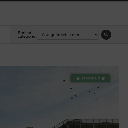
Bericht
categorie
◉ iztougoud ◉