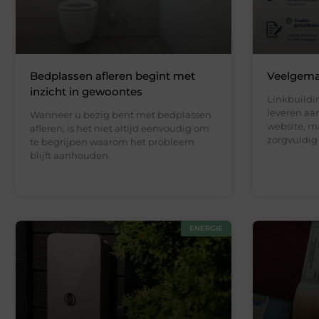
Bedplassen afleren begint met
Veelgemaa
inzicht in gewoontes
Linkbuildi
leveren aa
Wanneer u bezig bent met bedplassen
website, m
afleren, is het niet altijd eenvoudig om
zorgvuldig
te begrijpen waarom het probleem
blijft aanhouden.
ENERGIE