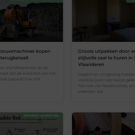
bouwmachines kopen
Groots uitpakken door e
 terugbetaalt
stijlvolle zaal te huren in
Vlaanderen
ust of professioneel op de
 weet dat de kwaliteit van het
Izegem en omgeving hebbe
aak bepaalt hoe vlot
voorbije jaren een boost ge
het vlak van feestlocaties, e
iedereen die
INTERNET MARKETING