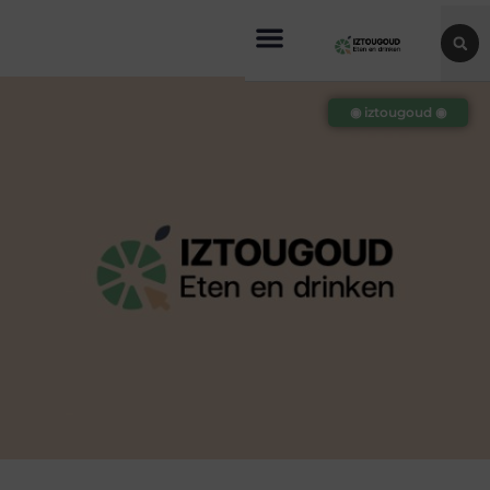
◉ iztougoud ◉