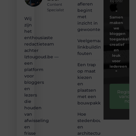
bij ons!
afleren
Content
begint
Specialist
❝
met
Samen
Wij
inzicht in
maken
zijn
we
gewoontes
het
bloggen
enthousiaste
toegankelijk,
Veelgemaakte
redactieteam
creatief
linkbuilding
en
achter
fouten
leuk
Iztougoud.be —
voor
een
Een trap
iedereen
platform
op maat
❞
voor
kiezen
bloggers
en
en
plaatsen
Registre
lezers
vandaa
met een
nog
die
bouwpakket
houden
Hoe
van
stedenbouw
afwisseling
en
en
architectuur
frisse