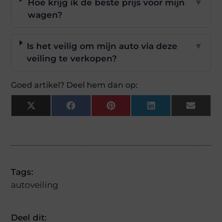
Hoe krijg ik de beste prijs voor mijn
▼
wagen?
Is het veilig om mijn auto via deze
▼
veiling te verkopen?
Goed artikel? Deel hem dan op:
X
Facebook
Pinterest
LinkedIn
Email
(Twitter)
Tags:
autoveiling
Deel dit: