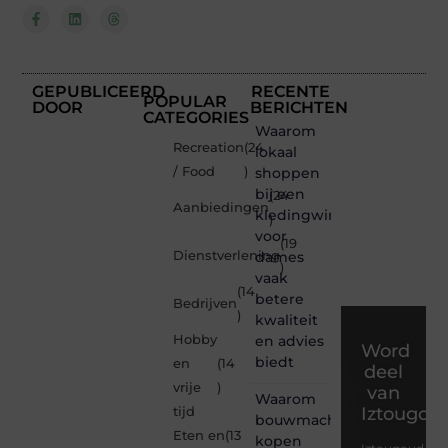
GEPUBLICEERD
RECENTE
POPULAR
DOOR
BERICHTEN
CATEGORIES
Waarom
Recreation
(24
lokaal
/ Food
)
shoppen
bij een
(24
Aanbiedingen
kledingwinkel
)
voor
(19
Dienstverlening
dames
)
vaak
(14
betere
Bedrijven
)
kwaliteit
Hobby
en advies
Word
biedt
en
(14
deel
vrije
)
van
Waarom
Iztougou
tijd
bouwmachines
Eten en
(13
kopen