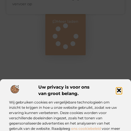
vervoer op
Meer laden
Uw privacy is voor ons
van groot belang.
Main Links
Wij gebruiken cookies en vergelijkbare technologieën om
Kwalitatieve backlinks: waarom ze essentieel zijn voor jouw website
Geld verdienen met je website: zo bouw jij een online inkomstenbron op
inzicht te krijgen in hoe u onze website gebruikt, zodat we uw
ervaring kunnen verbeteren. Deze cookies worden voor
verschillende doeleinden ingezet, zoals het tonen van
Iztougoud.be: Voor wie nieuwsgierig blijft
gepersonaliseerde advertenties en het analyseren van het
Blogs vol inspiratie en praktische wijsheid.
gebruik van de website. Raadpleeg
ons cookiebeleid
voor meer