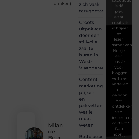
Iztougoud.be
drinken
)
zich vaak
is dé
terugbetaalt
plek
waar
Groots
creativiteit,
schrijven
uitpakken
en
door een
lezen
stijlvolle
samenkomen.
zaal te
Heb je
huren in
een
West-
passie
voor
Vlaanderen
bloggen,
verhalen
Content
vertellen
marketing
of
prijzen
gewoon
en
het
pakketten:
ontdekken
wat je
van
inspirerende
moet
content?
weten
Milan
Dan
de
hoor jij
Bedplassen
Boer