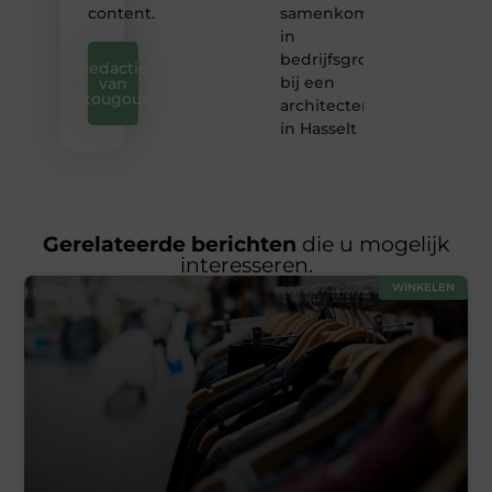
samenkomen
content.
in
bedrijfsgroei
Redactie
bij een
van
iztougoud
architectenbureau
in Hasselt
Gerelateerde berichten
die u mogelijk
interesseren.
WINKELEN