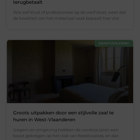
terugbetaalt
Wie zelf klust of professioneel op de werf staat, weet dat
de kwaliteit van het materiaal vaak bepaalt hoe vlot
DIENSTVERLENING
Groots uitpakken door een stijlvolle zaal te
huren in West-Vlaanderen
Izegem en omgeving hebben de voorbije jaren een
boost gekregen op het vlak van feestlocaties, en dat