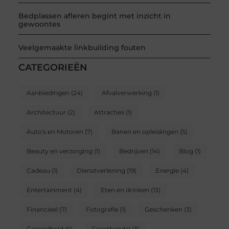
Bedplassen afleren begint met inzicht in
gewoontes
Veelgemaakte linkbuilding fouten
CATEGORIEËN
Aanbiedingen
(24)
Afvalverwerking
(1)
Architectuur
(2)
Attracties
(1)
Auto's en Motoren
(7)
Banen en opleidingen
(5)
Beauty en verzorging
(1)
Bedrijven
(14)
Blog
(1)
Cadeau
(1)
Dienstverlening
(19)
Energie
(4)
Entertainment
(4)
Eten en drinken
(13)
Financieel
(7)
Fotografie
(1)
Geschenken
(3)
Gezondheid
(6)
Groothandel
(3)