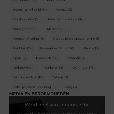
Hobby en vrije tijd
(14)
Horeca
(3)
Huishoudelijk
(2)
Internet marketing
(3)
Management
(1)
Marketing
(1)
Mode en Kleding
(11)
Particuliere dienstverlening
(1)
Rechten
(2)
Recreation / Food
(24)
Relatie
(3)
Sport
(2)
Tweewielers
(1)
Vakantie
(4)
Verbouwen
(1)
Winkelen
(4)
Woningen
(7)
Woning en Tuin
(13)
Zakelijk
(2)
Zakelijke dienstverlening
(5)
Zorg
(3)
MEDIA EN BEROEMDHEDEN
Word deel van Iztougoud.be
Iztougoud.be is dé plek waar creativiteit, schrijven en