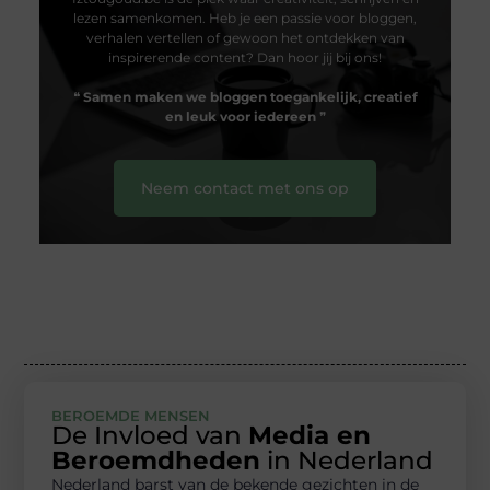
lezen samenkomen. Heb je een passie voor bloggen,
verhalen vertellen of gewoon het ontdekken van
inspirerende content? Dan hoor jij bij ons!
❝
Samen maken we bloggen toegankelijk, creatief
en leuk voor iedereen
❞
Neem contact met ons op
BEROEMDE MENSEN
De Invloed van
Media en
Beroemdheden
in Nederland
Nederland barst van de bekende gezichten in de