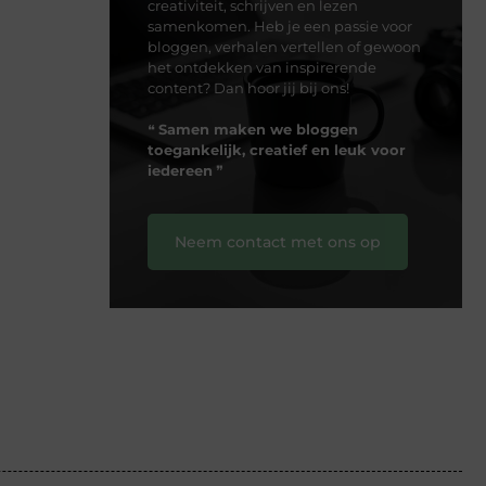
creativiteit, schrijven en lezen
samenkomen. Heb je een passie voor
bloggen, verhalen vertellen of gewoon
het ontdekken van inspirerende
content? Dan hoor jij bij ons!
❝
Samen maken we bloggen
toegankelijk, creatief en leuk voor
iedereen
❞
Neem contact met ons op