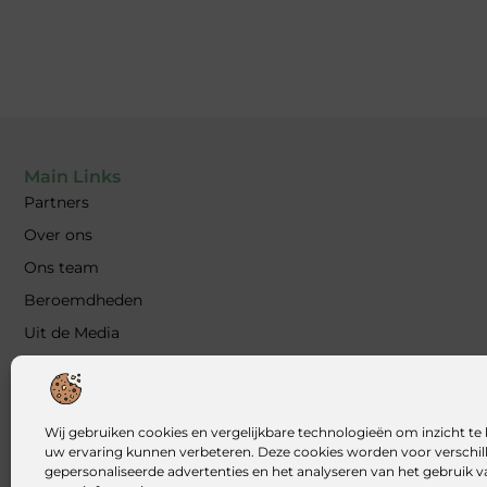
Main Links
Partners
Over ons
Ons team
Beroemdheden
Uit de Media
Contact
Blog plaatsen
Kwalitatieve backlinks: waarom ze essentieel zijn voor jouw 
Wij gebruiken cookies en vergelijkbare technologieën om inzicht te 
uw ervaring kunnen verbeteren. Deze cookies worden voor verschill
Geld verdienen met je website: zo bouw jij een online inkom
gepersonaliseerde advertenties en het analyseren van het gebruik 