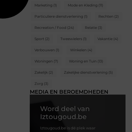
Marketing
(1)
Mode en Kleding
(11)
Particuliere dienstverlening
(1)
Rechten
(2)
Recreation / Food
(24)
Relatie
(3)
Sport
(2)
Tweewielers
(1)
Vakantie
(4)
Verbouwen
(1)
Winkelen
(4)
Woningen
(7)
Woning en Tuin
(13)
Zakelijk
(2)
Zakelijke dienstverlening
(5)
Zorg
(3)
MEDIA EN BEROEMDHEDEN
Word deel van
Iztougoud.be
Iztougoud.be is dé plek waar