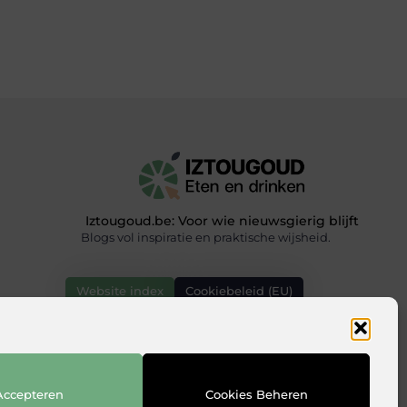
Iztougoud.be: Voor wie nieuwsgierig blijft
Blogs vol inspiratie en praktische wijsheid.
Website index
Cookiebeleid (EU)
Accepteren
Cookies Beheren