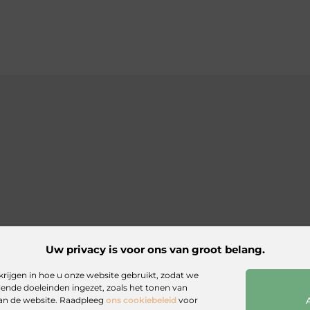
Uw privacy is voor ons van groot belang.
website
krijgen in hoe u onze website gebruikt, zodat we
ende doeleinden ingezet, zoals het tonen van
stenbron op
van de website. Raadpleeg
ons cookiebeleid
voor