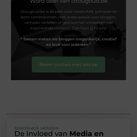
Word deel van Iztougoud.be
Iztougoud.be is dé plek waar creativiteit, schrijven en
lezen samenkomen. Heb je een passie voor bloggen,
verhalen vertellen of gewoon het ontdekken van
inspirerende content? Dan hoor jij bij ons!
❝
Samen maken we bloggen toegankelijk, creatief
en leuk voor iedereen
❞
Neem contact met ons op
BEROEMDE MENSEN
De Invloed van
Media en