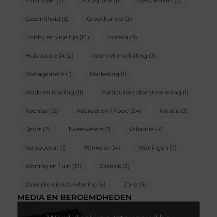
Financieel
(7)
Fotografie
(1)
Geschenken
(3)
Gezondheid
(6)
Groothandel
(3)
Hobby en vrije tijd
(14)
Horeca
(3)
Huishoudelijk
(2)
Internet marketing
(3)
Management
(1)
Marketing
(1)
Mode en Kleding
(11)
Particuliere dienstverlening
(1)
Rechten
(2)
Recreation / Food
(24)
Relatie
(3)
Sport
(2)
Tweewielers
(1)
Vakantie
(4)
Verbouwen
(1)
Winkelen
(4)
Woningen
(7)
Woning en Tuin
(13)
Zakelijk
(2)
Zakelijke dienstverlening
(5)
Zorg
(3)
MEDIA EN BEROEMDHEDEN