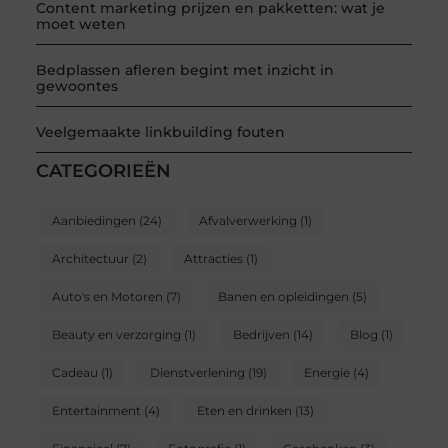
Content marketing prijzen en pakketten: wat je
moet weten
Bedplassen afleren begint met inzicht in
gewoontes
Veelgemaakte linkbuilding fouten
CATEGORIEËN
Aanbiedingen
(24)
Afvalverwerking
(1)
Architectuur
(2)
Attracties
(1)
Auto's en Motoren
(7)
Banen en opleidingen
(5)
Beauty en verzorging
(1)
Bedrijven
(14)
Blog
(1)
Cadeau
(1)
Dienstverlening
(19)
Energie
(4)
Entertainment
(4)
Eten en drinken
(13)