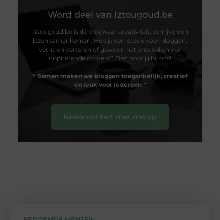
Word deel van Iztougoud.be
Iztougoud.be is dé plek waar creativiteit, schrijven en
lezen samenkomen. Heb je een passie voor bloggen,
verhalen vertellen of gewoon het ontdekken van
inspirerende content? Dan hoor jij bij ons!
❝
Samen maken we bloggen toegankelijk, creatief
en leuk voor iedereen
❞
Neem contact met ons op
BEROEMDE MENSEN