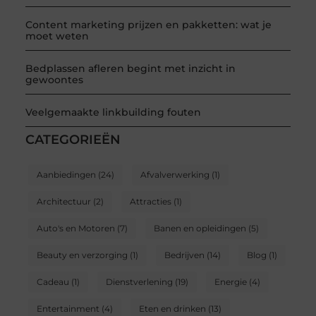
Content marketing prijzen en pakketten: wat je
moet weten
Bedplassen afleren begint met inzicht in
gewoontes
Veelgemaakte linkbuilding fouten
CATEGORIEËN
Aanbiedingen
(24)
Afvalverwerking
(1)
Architectuur
(2)
Attracties
(1)
Auto's en Motoren
(7)
Banen en opleidingen
(5)
Beauty en verzorging
(1)
Bedrijven
(14)
Blog
(1)
Cadeau
(1)
Dienstverlening
(19)
Energie
(4)
Entertainment
(4)
Eten en drinken
(13)