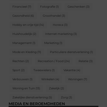
Financieel
(7)
Fotografie
(1)
Geschenken
(3)
Gezondheid
(6)
Groothandel
(3)
Hobby en vrije tijd
(14)
Horeca
(3)
Huishoudelijk
(2)
Internet marketing
(3)
Management
(1)
Marketing
(1)
Mode en Kleding
(11)
Particuliere dienstverlening
(1)
Rechten
(2)
Recreation / Food
(24)
Relatie
(3)
Sport
(2)
Tweewielers
(1)
Vakantie
(4)
Verbouwen
(1)
Winkelen
(4)
Woningen
(7)
Woning en Tuin
(13)
Zakelijk
(2)
Zakelijke dienstverlening
(5)
Zorg
(3)
MEDIA EN BEROEMDHEDEN