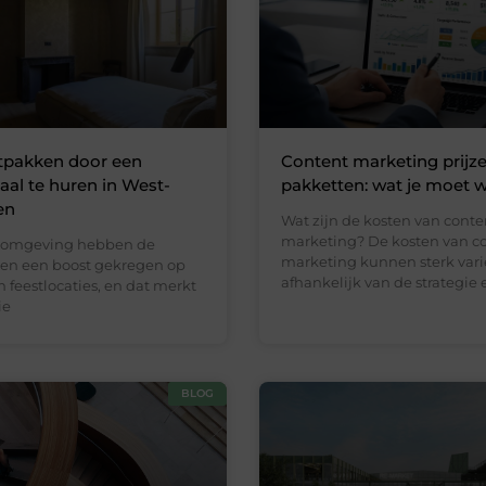
tpakken door een
Content marketing prijz
 zaal te huren in West-
pakketten: wat je moet 
en
Wat zijn de kosten van conte
marketing? De kosten van c
 omgeving hebben de
marketing kunnen sterk vari
aren een boost gekregen op
afhankelijk van de strategie 
n feestlocaties, en dat merkt
ie
BLOG