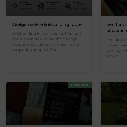
Veelgemaakte linkbuilding fouten
Een trap 
plaatsen
Linkbuilding kan een sterke bijdrage
leveren aan de vindbaarheid van je
Een trap i
website, maar alleen wanneer je het
tussen twee
zorgvuldig aanpakt. Een
woningen b
van de
FINANCIEEL