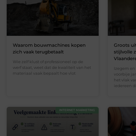
Waarom bouwmachines kopen
Groots ui
zich vaak terugbetaalt
stijlvolle
Vlaander
Wie zelf klust of professioneel op de
werf staat, weet dat de kwaliteit van het
Izegem en
materiaal vaak bepaalt hoe vlot
voorbije j
het vlak va
iedereen d
INTERNET MARKETING