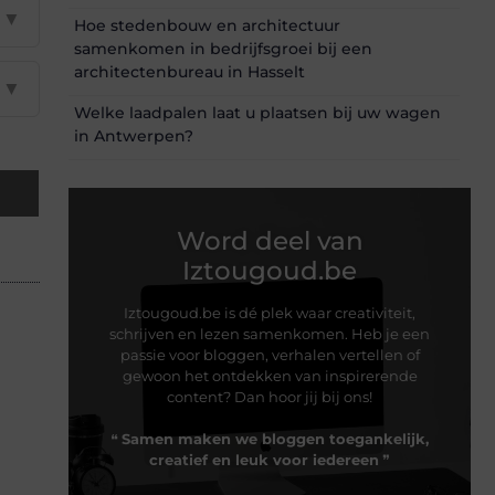
▼
Hoe stedenbouw en architectuur
samenkomen in bedrijfsgroei bij een
architectenbureau in Hasselt
▼
Welke laadpalen laat u plaatsen bij uw wagen
in Antwerpen?
Word deel van
Iztougoud.be
Iztougoud.be is dé plek waar creativiteit,
schrijven en lezen samenkomen. Heb je een
passie voor bloggen, verhalen vertellen of
gewoon het ontdekken van inspirerende
content? Dan hoor jij bij ons!
❝
Samen maken we bloggen toegankelijk,
creatief en leuk voor iedereen
❞