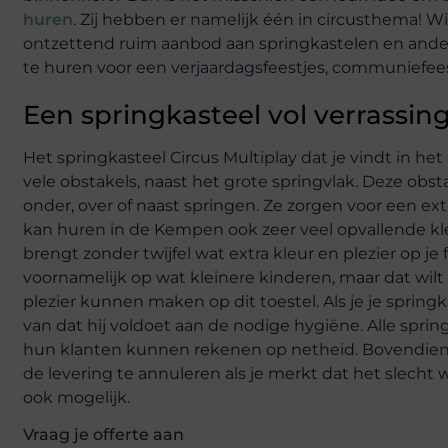
huren
. Zij hebben er namelijk één in circusthema! Wi
ontzettend ruim aanbod aan springkastelen en ander
te huren voor een verjaardagsfeestjes, communiefee
Een springkasteel vol verrassin
Het springkasteel Circus Multiplay dat je vindt in het
vele obstakels, naast het grote springvlak. Deze obst
onder, over of naast springen. Ze zorgen voor een ext
kan huren in de Kempen ook zeer veel opvallende kl
brengt zonder twijfel wat extra kleur en plezier op je 
voornamelijk op wat kleinere kinderen, maar dat wilt
plezier kunnen maken op dit toestel. Als je je spring
van dat hij voldoet aan de nodige hygiëne. Alle sprin
hun klanten kunnen rekenen op netheid. Bovendien h
de levering te annuleren als je merkt dat het slecht 
ook mogelijk.
Vraag je offerte aan