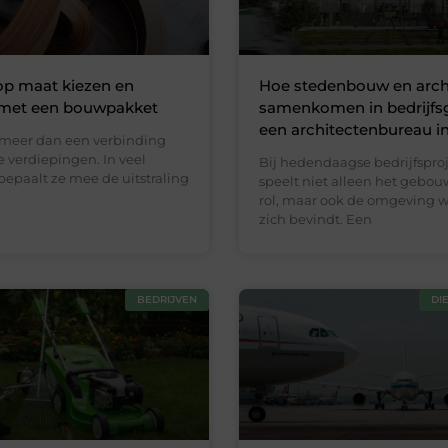
op maat kiezen en
Hoe stedenbouw en arch
 met een bouwpakket
samenkomen in bedrijfsg
een architectenbureau in
s meer dan een verbinding
 verdiepingen. In veel
Bij hedendaagse bedrijfspro
epaalt ze mee de uitstraling
speelt niet alleen het gebou
rol, maar ook de omgeving w
zich bevindt. Een
BEDRIJVEN
DI