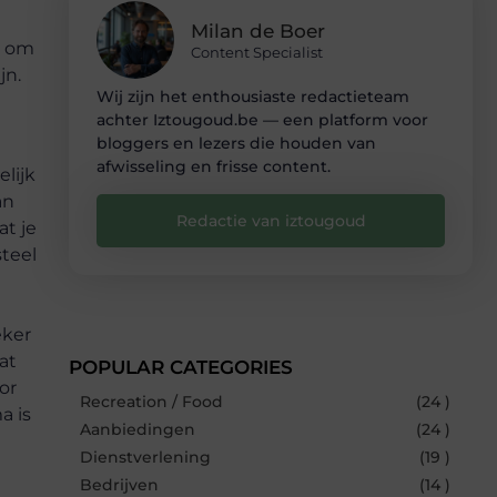
Milan de Boer
t om
Content Specialist
jn.
Wij zijn het enthousiaste redactieteam
achter Iztougoud.be — een platform voor
bloggers en lezers die houden van
afwisseling en frisse content.
elijk
an
Redactie van iztougoud
at je
teel
eker
at
POPULAR CATEGORIES
or
Recreation / Food
(24 )
a is
Aanbiedingen
(24 )
Dienstverlening
(19 )
Bedrijven
(14 )