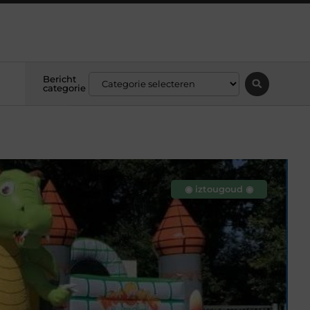
Bericht
categorie
◉ iztougoud ◉