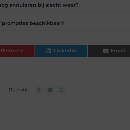
nog annuleren bij slecht weer?
of promoties beschikbaar?
Pinterest
LinkedIn
Email
Deel dit: