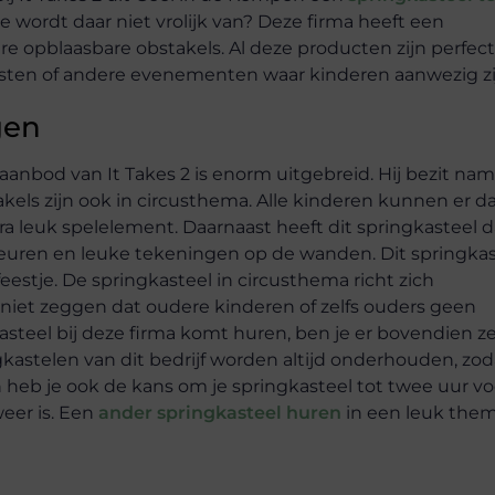
e wordt daar niet vrolijk van? Deze firma heeft een
e opblaasbare obstakels. Al deze producten zijn perfec
sten of andere evenementen waar kinderen aanwezig zi
gen
 aanbod van It Takes 2 is enorm uitgebreid. Hij bezit nam
akels zijn ook in circusthema. Alle kinderen kunnen er d
ra leuk spelelement. Daarnaast heeft dit springkasteel d
euren en leuke tekeningen op de wanden. Dit springkas
feestje. De springkasteel in circusthema richt zich
 niet zeggen dat oudere kinderen of zelfs ouders geen
kasteel bij deze firma komt huren, ben je er bovendien z
gkastelen van dit bedrijf worden altijd onderhouden, zod
eb je ook de kans om je springkasteel tot twee uur vo
weer is. Een
ander springkasteel huren
in een leuk them