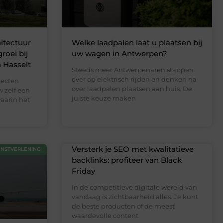
itectuur
Welke laadpalen laat u plaatsen bij
roei bij
uw wagen in Antwerpen?
 Hasselt
Steeds meer Antwerpenaren stappen
over op elektrisch rijden en denken na
jecten
over laadpalen plaatsen aan huis. De
w zelf een
juiste keuze maken
aarin het
Versterk je SEO met kwalitatieve
ENSTVERLENING
backlinks: profiteer van Black
Friday
In de competitieve digitale wereld van
vandaag is zichtbaarheid alles. Je kunt
de beste producten of de meest
waardevolle content