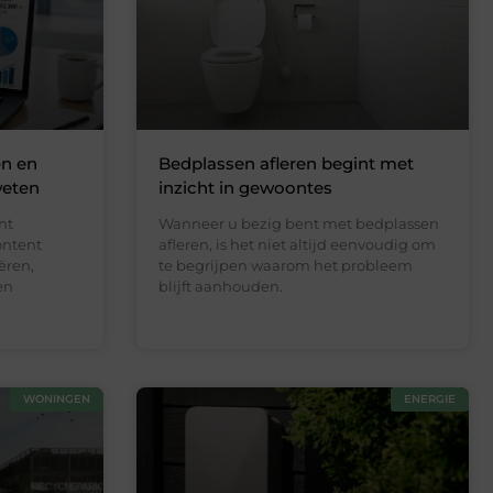
en en
Bedplassen afleren begint met
weten
inzicht in gewoontes
nt
Wanneer u bezig bent met bedplassen
ontent
afleren, is het niet altijd eenvoudig om
ëren,
te begrijpen waarom het probleem
en
blijft aanhouden.
WONINGEN
ENERGIE