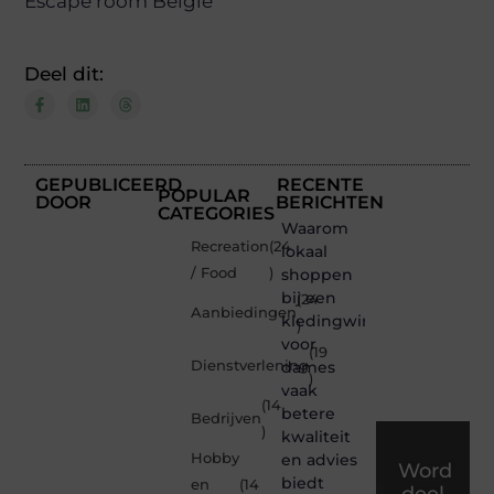
Escape room België
Deel dit:
GEPUBLICEERD
RECENTE
POPULAR
DOOR
BERICHTEN
CATEGORIES
Waarom
Recreation
(24
lokaal
/ Food
)
shoppen
bij een
(24
Aanbiedingen
kledingwinkel
)
voor
(19
Dienstverlening
dames
)
vaak
(14
betere
Bedrijven
)
kwaliteit
Hobby
en advies
Word
biedt
en
(14