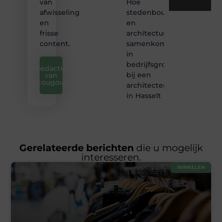
Hoe
van
stedenbouw
afwisseling
en
en
architectuur
frisse
samenkomen
content.
in
bedrijfsgroei
Redactie
bij een
van
iztougoud
architectenbureau
in Hasselt
Gerelateerde berichten
die u mogelijk
interesseren.
WINKELEN