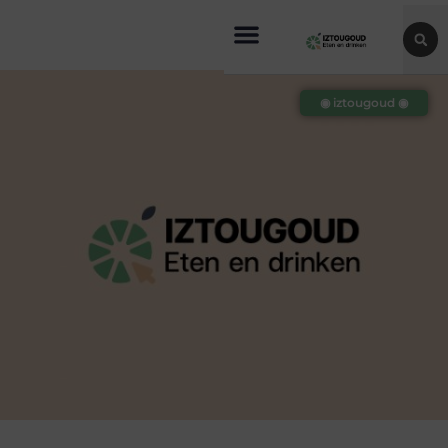
◉ iztougoud ◉