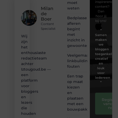
inspirerende
moet
content?
weten
Milan
Dan
de
hoor jij
Bedplassen
Boer
bij ons!
afleren
Content
begint
Specialist
❝
met
Samen
Wij
inzicht in
maken
zijn
we
gewoontes
het
bloggen
enthousiaste
toegankelijk,
Veelgemaakte
redactieteam
creatief
linkbuilding
en
achter
fouten
leuk
Iztougoud.be —
voor
een
Een trap
iedereen
platform
op maat
❞
voor
kiezen
bloggers
en
en
plaatsen
Registre
lezers
vandaa
met een
nog
die
bouwpakket
houden