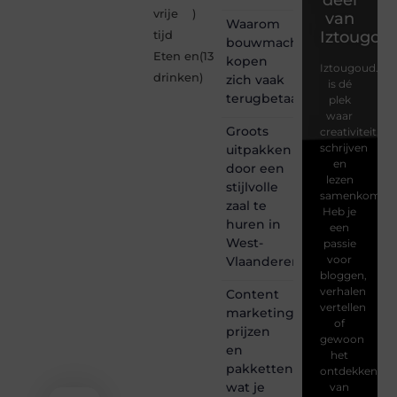
deel
vrije
)
van
Waarom
Iztougou
tijd
bouwmachines
Eten en
(13
kopen
Iztougoud.be
drinken
)
zich vaak
is dé
terugbetaalt
plek
waar
Groots
creativiteit,
schrijven
uitpakken
en
door een
lezen
stijlvolle
samenkomen.
zaal te
Heb je
huren in
een
West-
passie
voor
Vlaanderen
bloggen,
verhalen
Content
vertellen
marketing
of
prijzen
gewoon
en
het
pakketten:
ontdekken
wat je
van