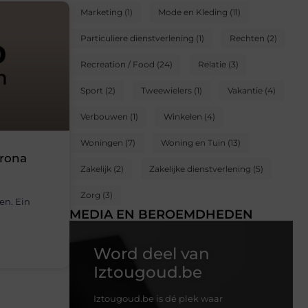
Marketing
(1)
Mode en Kleding
(11)
Particuliere dienstverlening
(1)
Rechten
(2)
Recreation / Food
(24)
Relatie
(3)
Sport
(2)
Tweewielers
(1)
Vakantie
(4)
Verbouwen
(1)
Winkelen
(4)
Woningen
(7)
Woning en Tuin
(13)
orona
Zakelijk
(2)
Zakelijke dienstverlening
(5)
Zorg
(3)
en. Ein
MEDIA EN BEROEMDHEDEN
Word deel van
Iztougoud.be
Iztougoud.be is dé plek waar