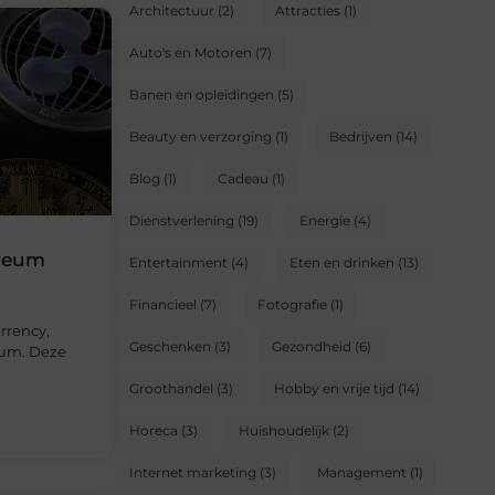
Architectuur
(2)
Attracties
(1)
Auto's en Motoren
(7)
Banen en opleidingen
(5)
Beauty en verzorging
(1)
Bedrijven
(14)
Blog
(1)
Cadeau
(1)
Dienstverlening
(19)
Energie
(4)
ereum
Entertainment
(4)
Eten en drinken
(13)
Financieel
(7)
Fotografie
(1)
rrency,
Geschenken
(3)
Gezondheid
(6)
eum. Deze
Groothandel
(3)
Hobby en vrije tijd
(14)
Horeca
(3)
Huishoudelijk
(2)
Internet marketing
(3)
Management
(1)