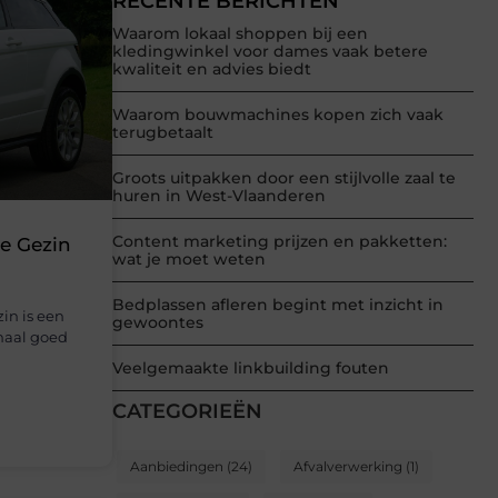
RECENTE BERICHTEN
Waarom lokaal shoppen bij een
kledingwinkel voor dames vaak betere
kwaliteit en advies biedt
Waarom bouwmachines kopen zich vaak
terugbetaalt
Groots uitpakken door een stijlvolle zaal te
huren in West-Vlaanderen
Content marketing prijzen en pakketten:
je Gezin
wat je moet weten
Bedplassen afleren begint met inzicht in
in is een
gewoontes
emaal goed
Veelgemaakte linkbuilding fouten
CATEGORIEËN
Aanbiedingen
(24)
Afvalverwerking
(1)