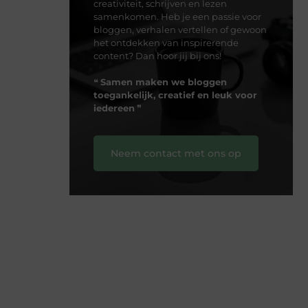
creativiteit, schrijven en lezen
samenkomen. Heb je een passie voor
bloggen, verhalen vertellen of gewoon
het ontdekken van inspirerende
content? Dan hoor jij bij ons!
❝
Samen maken we bloggen
toegankelijk, creatief en leuk voor
iedereen
❞
Neem contact met ons op