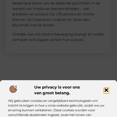
Nederland barst van de bekende gezichten in de
wereld van media en beroemdheden – van
artiesten en acteurs tot influencers en online
sterren. Ze inspireren, creëren en laten een
blijvende indruk achter.
Ontdek wie ons land in beweging brengt en welke
verhalen schuilgaan achter hun succes.
Uw privacy is voor ons
van groot belang.
Main Links
Wij gebruiken cookies en vergelijkbare technologieën om
Kwalitatieve backlinks: waarom ze essentieel zijn voor jouw website
Geld verdienen met je website: zo bouw jij een online inkomstenbron op
inzicht te krijgen in hoe u onze website gebruikt, zodat we uw
ervaring kunnen verbeteren. Deze cookies worden voor
verschillende doeleinden ingezet, zoals het tonen van