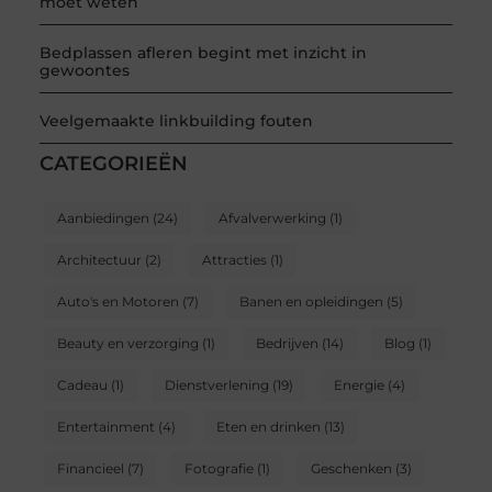
moet weten
Bedplassen afleren begint met inzicht in
gewoontes
Veelgemaakte linkbuilding fouten
CATEGORIEËN
Aanbiedingen
(24)
Afvalverwerking
(1)
Architectuur
(2)
Attracties
(1)
Auto's en Motoren
(7)
Banen en opleidingen
(5)
Beauty en verzorging
(1)
Bedrijven
(14)
Blog
(1)
Cadeau
(1)
Dienstverlening
(19)
Energie
(4)
Entertainment
(4)
Eten en drinken
(13)
Financieel
(7)
Fotografie
(1)
Geschenken
(3)