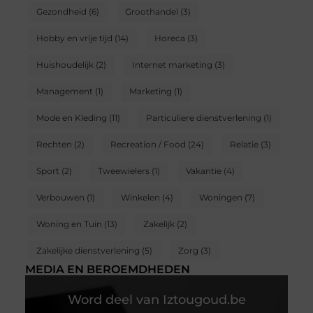
Gezondheid
(6)
Groothandel
(3)
Hobby en vrije tijd
(14)
Horeca
(3)
Huishoudelijk
(2)
Internet marketing
(3)
Management
(1)
Marketing
(1)
Mode en Kleding
(11)
Particuliere dienstverlening
(1)
Rechten
(2)
Recreation / Food
(24)
Relatie
(3)
Sport
(2)
Tweewielers
(1)
Vakantie
(4)
Verbouwen
(1)
Winkelen
(4)
Woningen
(7)
Woning en Tuin
(13)
Zakelijk
(2)
Zakelijke dienstverlening
(5)
Zorg
(3)
MEDIA EN BEROEMDHEDEN
Word deel van Iztougoud.be