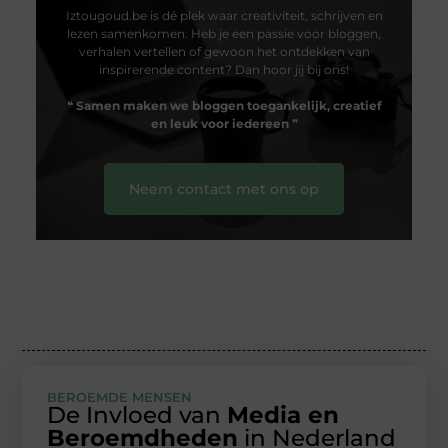
Iztougoud.be is dé plek waar creativiteit, schrijven en
lezen samenkomen. Heb je een passie voor bloggen,
verhalen vertellen of gewoon het ontdekken van
inspirerende content? Dan hoor jij bij ons!
❝
Samen maken we bloggen toegankelijk, creatief
en leuk voor iedereen
❞
Neem contact met ons op
BEROEMDE MENSEN
De Invloed van
Media en
Beroemdheden
in Nederland