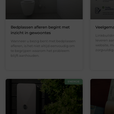
Bedplassen afleren begint met
Veelgemaa
inzicht in gewoontes
Linkbuildi
leveren aa
Wanneer u bezig bent met bedplassen
website, m
afleren, is het niet altijd eenvoudig om
zorgvuldig
te begrijpen waarom het probleem
blijft aanhouden.
ENERGIE