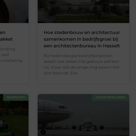
 en
Hoe stedenbouw en architectuur
akket
samenkomen in bedrijfsgroei bij
een architectenbureau in Hasselt
rbinding
 veel
Bij hedendaagse bedrijfsprojecten
uitstraling
speelt niet alleen het gebouw zelf een
rol, maar ook de omgeving waarin het
zich bevindt. Een
BEDRIJVEN
DIENSTVERLENING