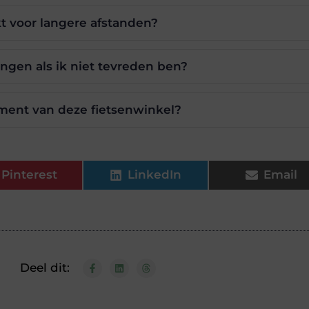
kt voor langere afstanden?
engen als ik niet tevreden ben?
iment van deze fietsenwinkel?
Pinterest
LinkedIn
Email
Deel dit: