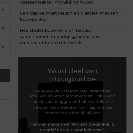
Veelgemaakte linkbuilding fouten
▼
Een trap op maat kiezen en plaatsen met een
bouwpakket
▼
Hoe stedenbouw en architectuur
samenkomen in bedrijfsgroei bij een
architectenbureau in Hasselt
▼
Word deel van
Iztougoud.be
Iztougoud.be is dé plek waar creativiteit,
schrijven en lezen samenkomen. Heb je een
passie voor bloggen, verhalen vertellen of
gewoon het ontdekken van inspirerende
content? Dan hoor jij bij ons!
❝
Samen maken we bloggen toegankelijk,
creatief en leuk voor iedereen
❞