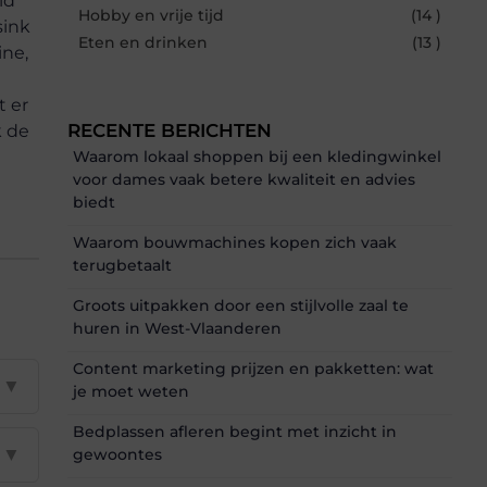
ld
Hobby en vrije tijd
(14 )
sink
Eten en drinken
(13 )
ine,
t er
RECENTE BERICHTEN
k de
Waarom lokaal shoppen bij een kledingwinkel
voor dames vaak betere kwaliteit en advies
biedt
Waarom bouwmachines kopen zich vaak
terugbetaalt
Groots uitpakken door een stijlvolle zaal te
huren in West-Vlaanderen
Content marketing prijzen en pakketten: wat
▼
je moet weten
Bedplassen afleren begint met inzicht in
▼
gewoontes