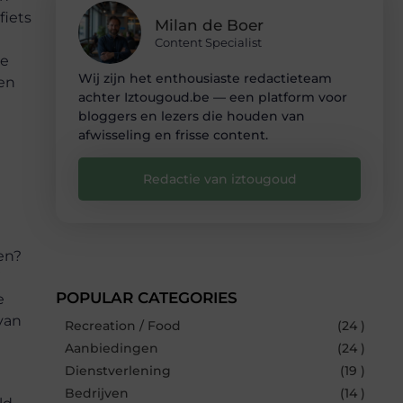
fiets
Milan de Boer
Content Specialist
se
Wij zijn het enthousiaste redactieteam
en
achter Iztougoud.be — een platform voor
bloggers en lezers die houden van
afwisseling en frisse content.
e
Redactie van iztougoud
en?
j
POPULAR CATEGORIES
e
 van
Recreation / Food
(24 )
Aanbiedingen
(24 )
Dienstverlening
(19 )
Bedrijven
(14 )