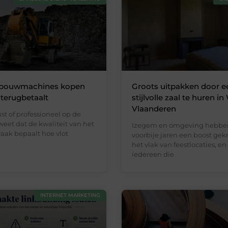
bouwmachines kopen
Groots uitpakken door e
 terugbetaalt
stijlvolle zaal te huren in
Vlaanderen
ust of professioneel op de
 weet dat de kwaliteit van het
Izegem en omgeving hebbe
aak bepaalt hoe vlot
voorbije jaren een boost ge
het vlak van feestlocaties, e
iedereen die
INTERNET MARKETING