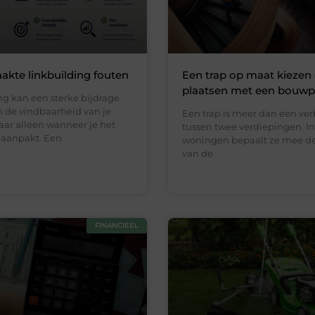
kte linkbuilding fouten
Een trap op maat kiezen
plaatsen met een bouwp
ng kan een sterke bijdrage
n de vindbaarheid van je
Een trap is meer dan een ve
aar alleen wanneer je het
tussen twee verdiepingen. In
 aanpakt. Een
woningen bepaalt ze mee de 
van de
FINANCIEEL