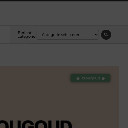
Bericht
categorie
◉ iztougoud ◉