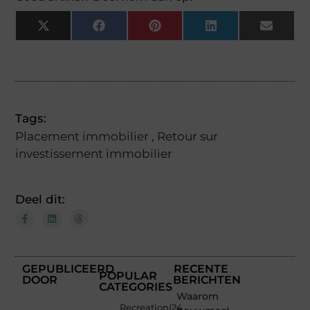
X
Facebook
Pinterest
LinkedIn
Email
(Twitter)
Tags:
Placement immobilier
,
Retour sur
investissement immobilier
Deel dit:
GEPUBLICEERD
RECENTE
POPULAR
DOOR
BERICHTEN
CATEGORIES
Waarom
Recreation
(24