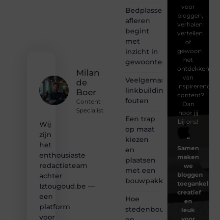
voor
Bedplassen
bloggen,
afleren
verhalen
begint
vertellen
met
of
inzicht in
gewoon
het
gewoontes
ontdekken
Milan
van
Veelgemaakte
de
inspirerende
linkbuilding
Boer
content?
fouten
Content
Dan
Specialist
hoor jij
Een trap
bij ons!
Wij
op maat
zijn
kiezen
❝
het
Samen
en
enthousiaste
maken
plaatsen
redactieteam
we
met een
bloggen
achter
bouwpakket
toegankelijk,
Iztougoud.be —
creatief
een
Hoe
en
platform
stedenbouw
leuk
voor
en
voor