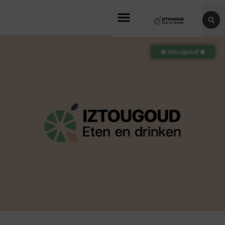
◉ iztougoud ◉