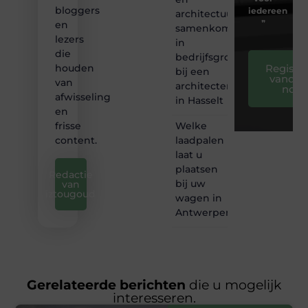
bloggers
iedereen
architectuur
❞
en
samenkomen
lezers
in
die
bedrijfsgroei
Registre
houden
bij een
vandaa
van
architectenbureau
nog
afwisseling
in Hasselt
en
Welke
frisse
laadpalen
content.
laat u
plaatsen
Redactie
bij uw
van
iztougoud
wagen in
Antwerpen?
Gerelateerde berichten
die u mogelijk
interesseren.