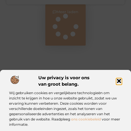
Meer laden
Uw privacy is voor ons
van groot belang.
Main Links
Wij gebruiken cookies en vergelijkbare technologieën om
Kwalitatieve backlinks: waarom ze essentieel zijn voor jouw website
Geld verdienen met je website: zo bouw jij een online inkomstenbron op
inzicht te krijgen in hoe u onze website gebruikt, zodat we uw
ervaring kunnen verbeteren. Deze cookies worden voor
verschillende doeleinden ingezet, zoals het tonen van
Iztougoud.be: Voor wie nieuwsgierig blijft
gepersonaliseerde advertenties en het analyseren van het
Blogs vol inspiratie en praktische wijsheid.
gebruik van de website. Raadpleeg
ons cookiebeleid
voor meer
informatie.
Website index
Cookiebeleid (EU)