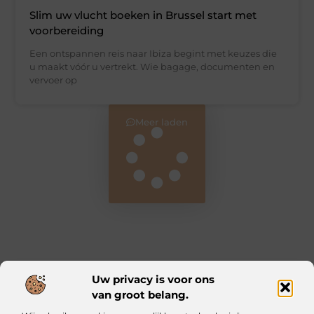
Slim uw vlucht boeken in Brussel start met
voorbereiding
Een ontspannen reis naar Ibiza begint met keuzes die
u maakt vóór u vertrekt. Wie bagage, documenten en
vervoer op
Meer laden
Uw privacy is voor ons
van groot belang.
Main Links