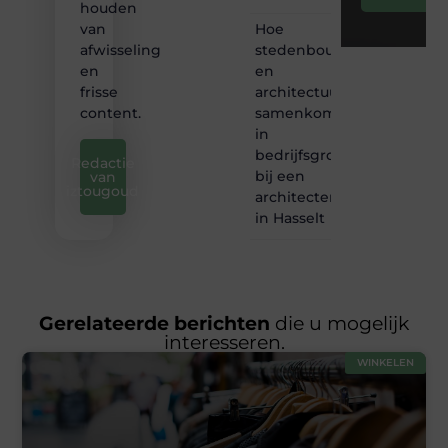
houden
Hoe
van
stedenbouw
afwisseling
en
en
architectuur
frisse
samenkomen
content.
in
bedrijfsgroei
Redactie
bij een
van
iztougoud
architectenbureau
in Hasselt
Gerelateerde berichten
die u mogelijk
interesseren.
WINKELEN