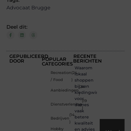
Advocaat Brugge
Deel dit:
GEPUBLICEERD
RECENTE
POPULAR
DOOR
BERICHTEN
CATEGORIES
Waarom
Recreation
(24
lokaal
/ Food
)
shoppen
bij een
(24
Aanbiedingen
kledingwinkel
)
voor
(19
Dienstverlening
dames
)
vaak
(14
betere
Bedrijven
)
kwaliteit
Hobby
en advies