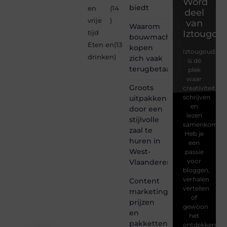
Word
biedt
en
(14
deel
vrije
)
van
Waarom
Iztougou
tijd
bouwmachines
Eten en
(13
kopen
Iztougoud.be
drinken
)
zich vaak
is dé
terugbetaalt
plek
waar
Groots
creativiteit,
schrijven
uitpakken
en
door een
lezen
stijlvolle
samenkomen.
zaal te
Heb je
huren in
een
West-
passie
voor
Vlaanderen
bloggen,
verhalen
Content
vertellen
marketing
of
prijzen
gewoon
en
het
pakketten:
ontdekken