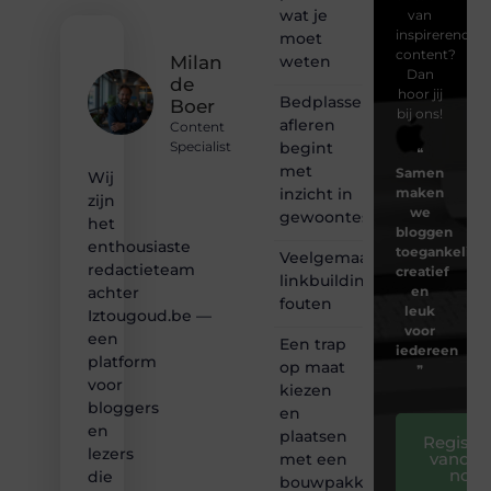
wat je
van
inspirerende
moet
content?
weten
Milan
Dan
de
hoor jij
Bedplassen
Boer
bij ons!
afleren
Content
begint
Specialist
❝
met
Samen
Wij
inzicht in
maken
zijn
we
gewoontes
het
bloggen
enthousiaste
toegankelijk,
Veelgemaakte
redactieteam
creatief
linkbuilding
en
achter
fouten
leuk
Iztougoud.be —
voor
een
Een trap
iedereen
platform
op maat
❞
voor
kiezen
bloggers
en
en
plaatsen
Registre
lezers
vandaa
met een
nog
die
bouwpakket