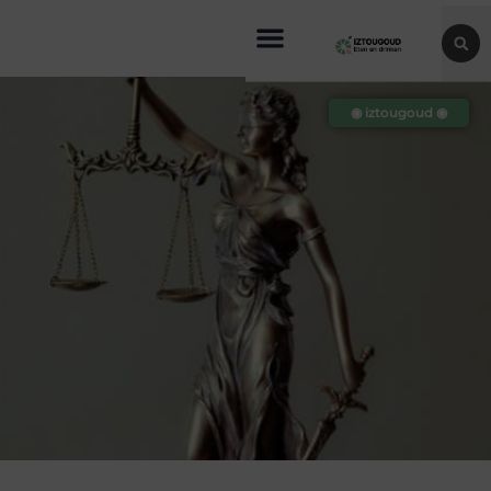
◉ iztougoud ◉