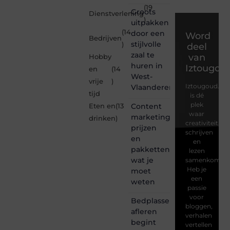
(19
Groots
Dienstverlening
)
uitpakken
(14
door een
Word
Bedrijven
stijlvolle
)
deel
zaal te
van
Hobby
huren in
Iztougou
en
(14
West-
vrije
)
Iztougoud.be
Vlaanderen
tijd
is dé
plek
Content
Eten en
(13
waar
marketing
drinken
)
creativiteit,
prijzen
schrijven
en
en
pakketten:
lezen
wat je
samenkomen.
Heb je
moet
een
weten
passie
voor
Bedplassen
bloggen,
afleren
verhalen
begint
vertellen