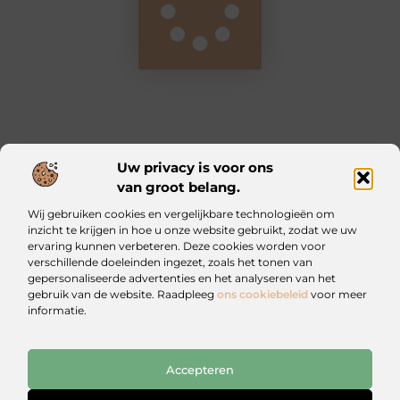
Uw privacy is voor ons
van groot belang.
Main Links
Wij gebruiken cookies en vergelijkbare technologieën om
Kwalitatieve backlinks: waarom ze essentieel zijn voor jouw website
Geld verdienen met je website: zo bouw jij een online inkomstenbron op
inzicht te krijgen in hoe u onze website gebruikt, zodat we uw
ervaring kunnen verbeteren. Deze cookies worden voor
verschillende doeleinden ingezet, zoals het tonen van
Iztougoud.be: Voor wie nieuwsgierig blijft
gepersonaliseerde advertenties en het analyseren van het
Blogs vol inspiratie en praktische wijsheid.
gebruik van de website. Raadpleeg
ons cookiebeleid
voor meer
informatie.
Website index
Cookiebeleid (EU)
Accepteren
@2025 All Right Reserved. Design by