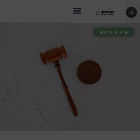
◉ iztougoud ◉