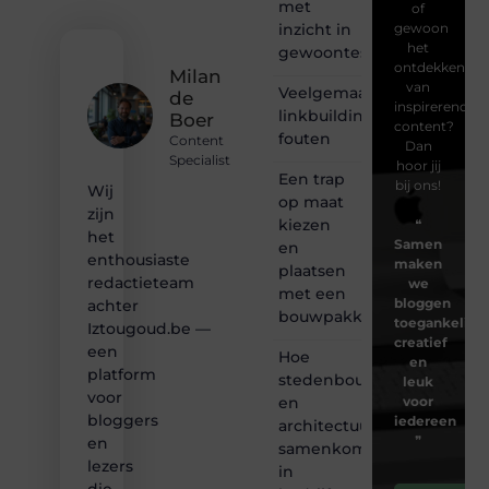
met
of
inzicht in
gewoon
het
gewoontes
ontdekken
Milan
van
Veelgemaakte
de
inspirerende
linkbuilding
Boer
content?
fouten
Content
Dan
Specialist
hoor jij
Een trap
bij ons!
Wij
op maat
zijn
kiezen
❝
het
Samen
en
enthousiaste
maken
plaatsen
redactieteam
we
met een
bloggen
achter
bouwpakket
toegankelijk,
Iztougoud.be —
creatief
een
Hoe
en
platform
stedenbouw
leuk
voor
en
voor
bloggers
iedereen
architectuur
❞
en
samenkomen
lezers
in