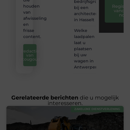
die
bedrijfsgroei
Registre
houden
bij een
vandaa
van
architectenbureau
nog
afwisseling
in Hasselt
en
Welke
frisse
laadpalen
content.
laat u
plaatsen
Redactie
bij uw
van
iztougoud
wagen in
Antwerpen?
Gerelateerde berichten
die u mogelijk
interesseren.
ZAKELIJKE DIENSTVERLENING