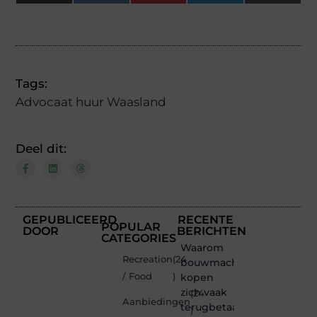
(Twitter)
Tags:
Advocaat huur Waasland
Deel dit:
GEPUBLICEERD
RECENTE
POPULAR
DOOR
BERICHTEN
CATEGORIES
Waarom
Recreation
(24
bouwmachines
/ Food
)
kopen
zich vaak
(24
Aanbiedingen
terugbetaalt
)