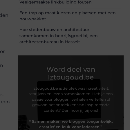
Veelgemaakte linkbuilding fouten
Een trap op maat kiezen en plaatsen met een
nden
bouwpakket
Hoe stedenbouw en architectuur
samenkomen in bedrijfsgroei bij een
architectenbureau in Hasselt
or
en
Word deel van
Iztougoud.be
Iztougoud.be is dé plek waar creativiteit,
schrijven en lezen samenkomen. Heb je een
r-
passie voor bloggen, verhalen vertellen of
n een
gewoon het ontdekken van inspirerende
content? Dan hoor jij bij ons!
❝
Samen maken we bloggen toegankelijk,
creatief en leuk voor iedereen
❞