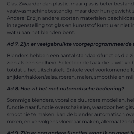
Glas: Zwaarder dan plastic, maar glas is beter bestand
vaatwasmachinebestendig, maar door hun gewicht zi
Andere: Er zijn andere soorten materialen beschikbaar, 
in tegenstelling tot glas en kunststof kunt u er niet
wat u aan het blenden bent.
Ad 7. Zijn er veelgebruikte voorgeprogrammeerde 
Blenders hebben een aantal standaardfuncties die zij
zien als een snelheid. Selecteer de taak die u wilt vo
totdat u het uitschakelt. Enkele veel voorkomende fun
snijden/hakken/salsa, roeren, malen, smoothie en mi
Ad 8. Hoe zit het met automatische bediening?
Sommige blenders, vooral de duurdere modellen, h
functie naar functie overschakelen, waardoor het gi
smoothie te maken, kan de blender automatisch overs
mixen, en vervolgens vloeibaar maken, allemaal zon
Ad 9. Zijn er nog andere functies waar ik op moet l