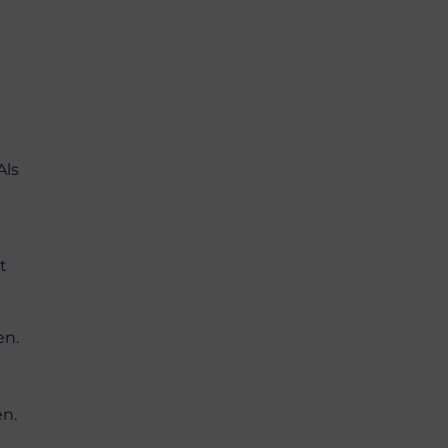
Als
t
en.
n.