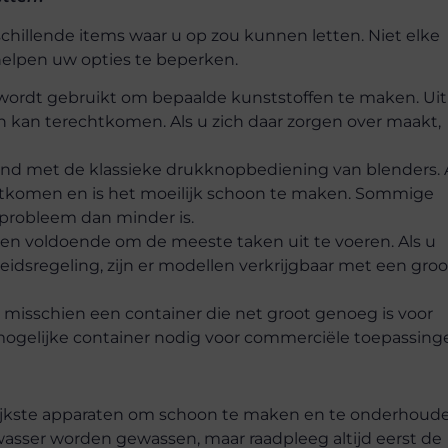
rschillende items waar u op zou kunnen letten. Niet elke
 helpen uw opties te beperken.
e wordt gebruikt om bepaalde kunststoffen te maken. Uit
 kan terechtkomen. Als u zich daar zorgen over maakt,
d met de klassieke drukknopbediening van blenders. 
htkomen en is het moeilijk schoon te maken. Sommige
probleem dan minder is.
en voldoende om de meeste taken uit te voeren. Als u
idsregeling, zijn er modellen verkrijgbaar met een groo
e misschien een container die net groot genoeg is voor
 mogelijke container nodig voor commerciële toepassing
ijkste apparaten om schoon te maken en te onderhoude
asser worden gewassen, maar raadpleeg altijd eerst de