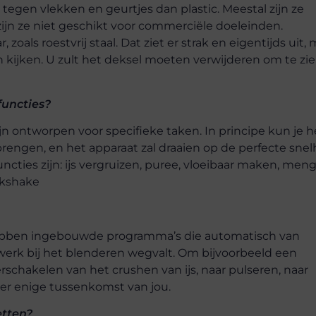
 tegen vlekken en geurtjes dan plastic. Meestal zijn ze
jn ze niet geschikt voor commerciële doeleinden.
zoals roestvrij staal. Dat ziet er strak en eigentijds uit,
 in kijken. U zult het deksel moeten verwijderen om te zi
functies?
n ontworpen voor specifieke taken. In principe kun je h
lbrengen, en het apparaat zal draaien op de perfecte snel
cties zijn: ijs vergruizen, puree, vloeibaar maken, men
lkshake
ebben ingebouwde programma’s die automatisch van
swerk bij het blenderen wegvalt. Om bijvoorbeeld een
chakelen van het crushen van ijs, naar pulseren, naar
der enige tussenkomst van jou.
etten?