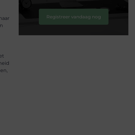
Registreer vandaag nog
 maar
en
et
heid
gen,