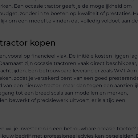
rken. Een occasie tractor geeft je de mogelijkheid om
udget, zonder in te boeten op kwaliteit of prestaties. H
ijk om een model te vinden dat volledig voldoet aan de
tractor kopen
, vooral op financieel vlak. De initiële kosten liggen lag
arnaast zijn occasie tractoren vaak direct beschikbaar,
wachttijden. Een betrouwbare leverancier zoals WVT Agri
ekeken, zodat je verzekerd bent van een goed presterend
d van een nieuwe tractor, maar dan tegen een aanzienlij
 toegang tot een breed scala aan modellen en merken,
en bewerkt of precisiewerk uitvoert, er is altijd een
 wil je investeren in een betrouwbare occasie tractor?
ie jouw bedrijf met professioneel advies kan begeleiden.