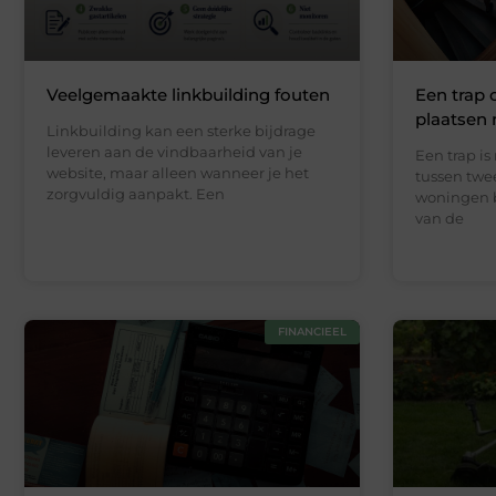
Veelgemaakte linkbuilding fouten
Een trap 
plaatsen
Linkbuilding kan een sterke bijdrage
leveren aan de vindbaarheid van je
Een trap i
website, maar alleen wanneer je het
tussen twee
zorgvuldig aanpakt. Een
woningen b
van de
FINANCIEEL