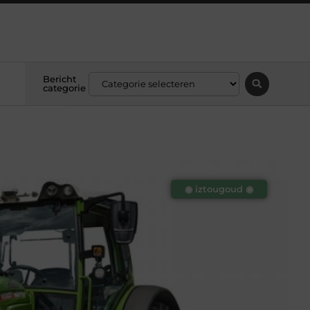
Bericht
categorie
◉ iztougoud ◉