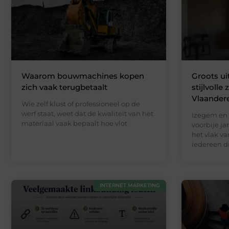
Waarom bouwmachines kopen
Groots ui
zich vaak terugbetaalt
stijlvolle
Vlaander
Wie zelf klust of professioneel op de
werf staat, weet dat de kwaliteit van het
Izegem en
materiaal vaak bepaalt hoe vlot
voorbije j
het vlak va
iedereen d
INTERNET MARKETING