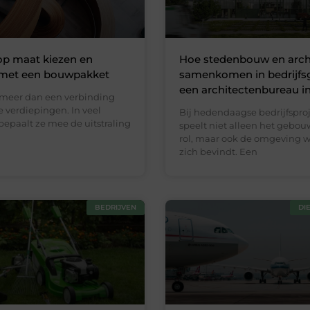
op maat kiezen en
Hoe stedenbouw en arch
 met een bouwpakket
samenkomen in bedrijfsg
een architectenbureau in
s meer dan een verbinding
 verdiepingen. In veel
Bij hedendaagse bedrijfspro
epaalt ze mee de uitstraling
speelt niet alleen het gebou
rol, maar ook de omgeving w
zich bevindt. Een
BEDRIJVEN
DI