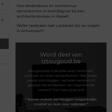
▼
Hoe stedenbouw en architectuur
samenkomen in bedrijfsgroei bij een
architectenbureau in Hasselt
▼
Welke laadpalen laat u plaatsen bij uw wagen
in Antwerpen?
Word deel van
Iztougoud.be
Iztougoud.be is dé plek waar creativiteit,
schrijven en lezen samenkomen. Heb je een
passie voor bloggen, verhalen vertellen of
gewoon het ontdekken van inspirerende
content? Dan hoor jij bij ons!
❝
Samen maken we bloggen toegankelijk,
creatief en leuk voor iedereen
❞