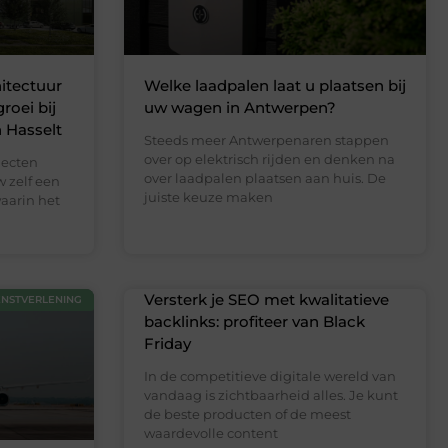
itectuur
Welke laadpalen laat u plaatsen bij
roei bij
uw wagen in Antwerpen?
 Hasselt
Steeds meer Antwerpenaren stappen
over op elektrisch rijden en denken na
jecten
over laadpalen plaatsen aan huis. De
w zelf een
juiste keuze maken
aarin het
Versterk je SEO met kwalitatieve
ENSTVERLENING
backlinks: profiteer van Black
Friday
In de competitieve digitale wereld van
vandaag is zichtbaarheid alles. Je kunt
de beste producten of de meest
waardevolle content