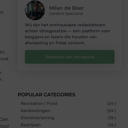
Milan de Boer
et
Content Specialist
Wij zijn het enthousiaste redactieteam
achter Iztougoud.be — een platform voor
bloggers en lezers die houden van
afwisseling en frisse content.
er,
Redactie van iztougoud
 wat
e
k
POPULAR CATEGORIES
Recreation / Food
(24 )
Aanbiedingen
(24 )
Dienstverlening
(19 )
 Dan
Bedrijven
(14 )
 Door