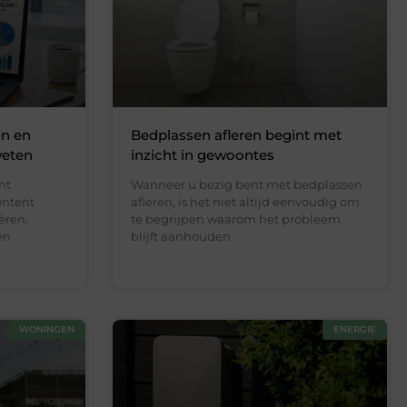
en en
Bedplassen afleren begint met
weten
inzicht in gewoontes
nt
Wanneer u bezig bent met bedplassen
ontent
afleren, is het niet altijd eenvoudig om
ëren,
te begrijpen waarom het probleem
en
blijft aanhouden.
WONINGEN
ENERGIE