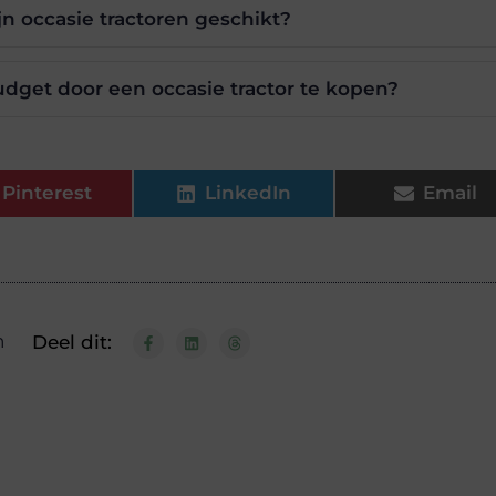
jn occasie tractoren geschikt?
udget door een occasie tractor te kopen?
Pinterest
LinkedIn
Email
n
Deel dit: