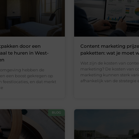
tpakken door een
Content marketing prijz
 zaal te huren in West-
pakketten: wat je moet 
en
Wat zijn de kosten van conte
marketing? De kosten van c
 omgeving hebben de
marketing kunnen sterk vari
aren een boost gekregen op
afhankelijk van de strategie 
n feestlocaties, en dat merkt
ie
BLOG