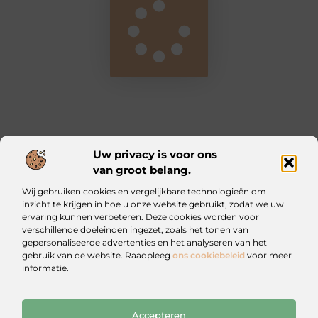
Uw privacy is voor ons
van groot belang.
Main Links
Wij gebruiken cookies en vergelijkbare technologieën om
Kwalitatieve backlinks: waarom ze essentieel zijn voor jouw website
Geld verdienen met je website: zo bouw jij een online inkomstenbron op
inzicht te krijgen in hoe u onze website gebruikt, zodat we uw
ervaring kunnen verbeteren. Deze cookies worden voor
verschillende doeleinden ingezet, zoals het tonen van
Iztougoud.be: Voor wie nieuwsgierig blijft
gepersonaliseerde advertenties en het analyseren van het
Blogs vol inspiratie en praktische wijsheid.
gebruik van de website. Raadpleeg
ons cookiebeleid
voor meer
informatie.
Website index
Cookiebeleid (EU)
Accepteren