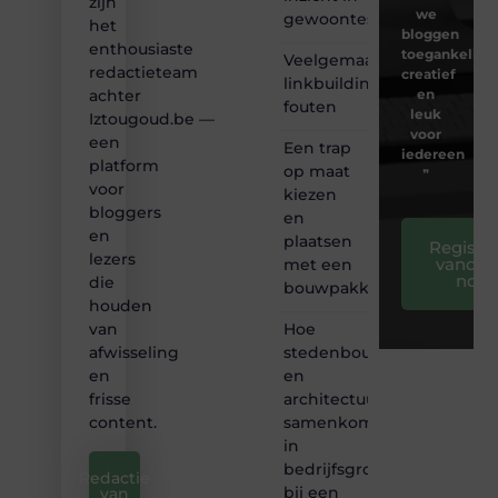
zijn
we
gewoontes
het
bloggen
enthousiaste
toegankelijk,
Veelgemaakte
redactieteam
creatief
linkbuilding
en
achter
fouten
leuk
Iztougoud.be —
voor
een
Een trap
iedereen
platform
op maat
❞
voor
kiezen
bloggers
en
en
plaatsen
Registre
lezers
vandaa
met een
nog
die
bouwpakket
houden
Hoe
van
stedenbouw
afwisseling
en
en
architectuur
frisse
samenkomen
content.
in
bedrijfsgroei
Redactie
bij een
van