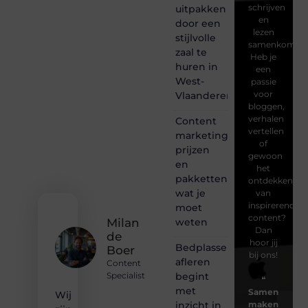
schrijven
uitpakken
en
door een
lezen
stijlvolle
samenkomen.
zaal te
Heb je
huren in
een
West-
passie
voor
Vlaanderen
bloggen,
verhalen
Content
vertellen
marketing
of
prijzen
gewoon
en
het
pakketten:
ontdekken
wat je
van
inspirerende
moet
content?
weten
Milan
Dan
de
hoor jij
Bedplassen
Boer
bij ons!
afleren
Content
begint
Specialist
❝
met
Samen
Wij
inzicht in
maken