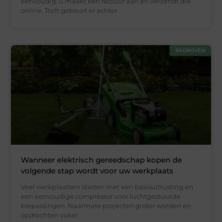
eenvoudig: u maakt een factuur aan en verzendt die
online. Toch gebeurt er achter
BEDRIJVEN
Wanneer elektrisch gereedschap kopen de
volgende stap wordt voor uw werkplaats
Veel werkplaatsen starten met een basisuitrusting en
een eenvoudige compressor voor luchtgestuurde
toepassingen. Naarmate projecten groter worden en
opdrachten vaker