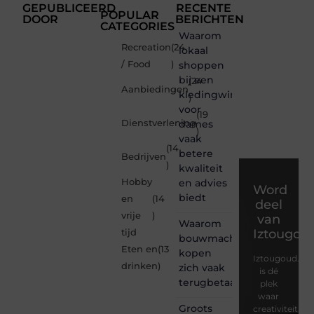
GEPUBLICEERD
RECENTE
POPULAR
DOOR
BERICHTEN
CATEGORIES
Waarom
Recreation
(24
lokaal
/ Food
)
shoppen
bij een
(24
Aanbiedingen
kledingwinkel
)
voor
(19
Dienstverlening
dames
)
vaak
(14
betere
Bedrijven
)
kwaliteit
Hobby
en advies
Word
biedt
en
(14
deel
vrije
)
van
Waarom
Iztougou
tijd
bouwmachines
Eten en
(13
kopen
Iztougoud.be
drinken
)
zich vaak
is dé
terugbetaalt
plek
waar
Groots
creativiteit,