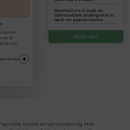
Boomschors in bulk als
betrouwbare ondergrond in
land- en paardensector
n
w partner
Bekijk alles
e ver te
bshop van
ees verder
spiratie, kennis en verwondering. Hier