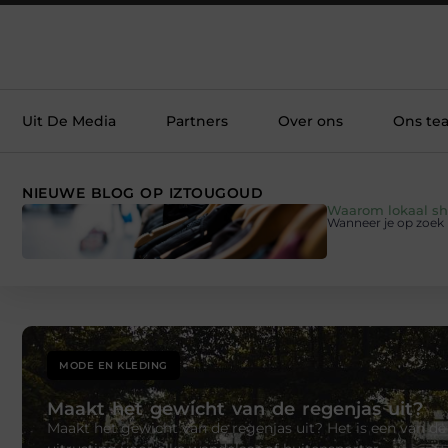
Uit De Media
Partners
Over ons
Ons te
NIEUWE BLOG OP IZTOUGOUD
Waarom lokaal sho
Wanneer je op zoek be
MODE EN KLEDING
Maakt het gewicht van de regenjas uit?
Maakt het gewicht van de regenjas uit? Het is een van de