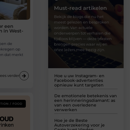
Must-read artikelen
Bekijk de blogs die nu het
meest gelezen en besproken
or een
worden. Van actuele
en in West-
onderwerpen tot verhalen die
tijdloos blijven — deze teksten
ben de
brengen precies waar wij en
gekregen op
onze lezers mee bezig zijn.
 en dat merkt
ees verder
Hoe u uw Instagram- en
Facebook-advertenties
opnieuw kunt targeten
De emotionele betekenis van
een herinneringsdiamant: as
TION / FOOD
van een overledene
verwerken
Hoe je de Beste
Autoverzekering voor je
Gezin kunt Vinden