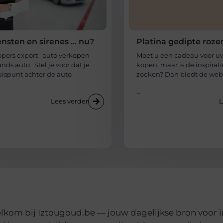
nsten en sirenes … nu?
Platina gedipte roze
opers export auto verkopen
Moet u een cadeau voor u
ds auto Stel je voor dat je
kopen, maar is de inspirati
uispunt achter de auto
zoeken? Dan biedt de we
...
Lees verder
L
lkom bij Iztougoud.be — jouw dagelijkse bron voor in