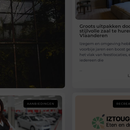
Groots uitpakken do
stijlvolle zaal te hur
Vlaanderen
Izegem en omgeving heb
voorbije jaren een boost 
het vlak van feestlocaties,
iedereen die
...
L
AANBIEDINGEN
RECREA