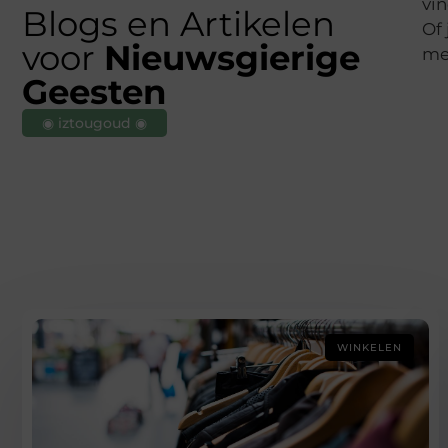
vin
Blogs en Artikelen
Of 
voor
Nieuwsgierige
mee
Geesten
◉ iztougoud ◉
WINKELEN