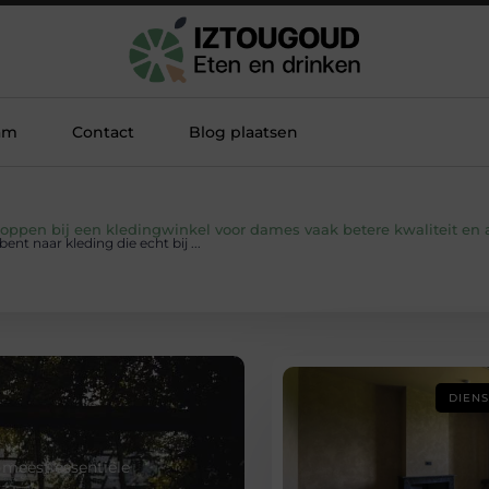
am
Contact
Blog plaatsen
ppen bij een kledingwinkel voor dames vaak betere kwaliteit en 
nt naar kleding die echt bij ...
DIEN
 meest essentiële