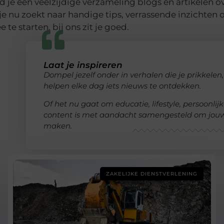
d je een veelzijdige verzameling blogs en artikelen ove
je nu zoekt naar handige tips, verrassende inzichte
 te starten, bij ons zit je goed.
Laat je inspireren
Dompel jezelf onder in verhalen die je prikkelen
helpen elke dag iets nieuws te ontdekken.
Of het nu gaat om educatie, lifestyle, persoonlij
content is met aandacht samengesteld om jouw 
maken.
ZAKELIJKE DIENSTVERLENING