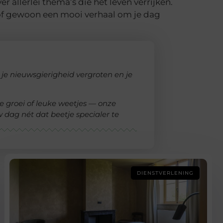
r allerlei thema’s die het leven verrijken.
n of gewoon een mooi verhaal om je dag
, je nieuwsgierigheid vergroten en je
ke groei of leuke weetjes — onze
dag nét dat beetje specialer te
DIENSTVERLENING