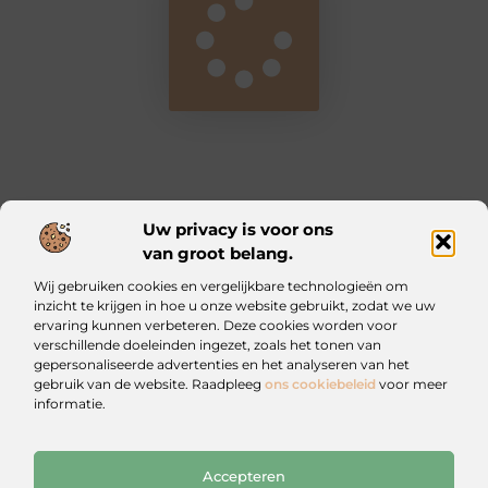
Uw privacy is voor ons
van groot belang.
Main Links
Wij gebruiken cookies en vergelijkbare technologieën om
Kwalitatieve backlinks: waarom ze essentieel zijn voor jouw website
Geld verdienen met je website: zo bouw jij een online inkomstenbron op
inzicht te krijgen in hoe u onze website gebruikt, zodat we uw
ervaring kunnen verbeteren. Deze cookies worden voor
verschillende doeleinden ingezet, zoals het tonen van
Iztougoud.be: Voor wie nieuwsgierig blijft
gepersonaliseerde advertenties en het analyseren van het
Blogs vol inspiratie en praktische wijsheid.
gebruik van de website. Raadpleeg
ons cookiebeleid
voor meer
informatie.
Website index
Cookiebeleid (EU)
Accepteren