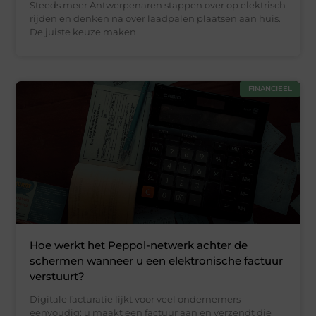
Steeds meer Antwerpenaren stappen over op elektrisch
rijden en denken na over laadpalen plaatsen aan huis.
De juiste keuze maken
FINANCIEEL
Hoe werkt het Peppol-netwerk achter de
schermen wanneer u een elektronische factuur
verstuurt?
Digitale facturatie lijkt voor veel ondernemers
eenvoudig: u maakt een factuur aan en verzendt die