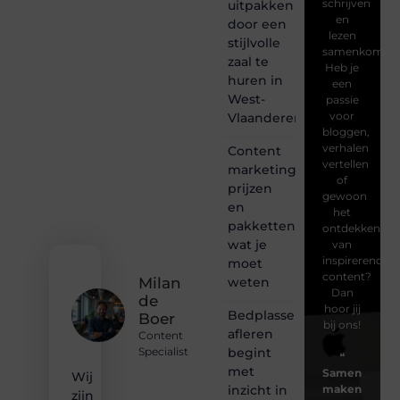
schrijven
uitpakken
en
door een
lezen
stijlvolle
samenkomen.
zaal te
Heb je
huren in
een
West-
passie
voor
Vlaanderen
bloggen,
verhalen
Content
vertellen
marketing
of
prijzen
gewoon
en
het
pakketten:
ontdekken
wat je
van
inspirerende
moet
content?
weten
Milan
Dan
de
hoor jij
Bedplassen
Boer
bij ons!
afleren
Content
begint
Specialist
❝
met
Samen
Wij
inzicht in
maken
zijn