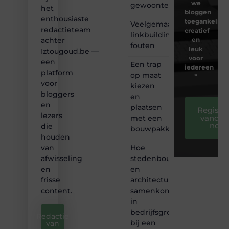
we
gewoontes
het
bloggen
enthousiaste
toegankelijk,
Veelgemaakte
redactieteam
creatief
linkbuilding
en
achter
fouten
leuk
Iztougoud.be —
voor
een
Een trap
iedereen
platform
op maat
❞
voor
kiezen
bloggers
en
en
plaatsen
Registre
lezers
vandaa
met een
nog
die
bouwpakket
houden
Hoe
van
stedenbouw
afwisseling
en
en
architectuur
frisse
samenkomen
content.
in
bedrijfsgroei
Redactie
bij een
van