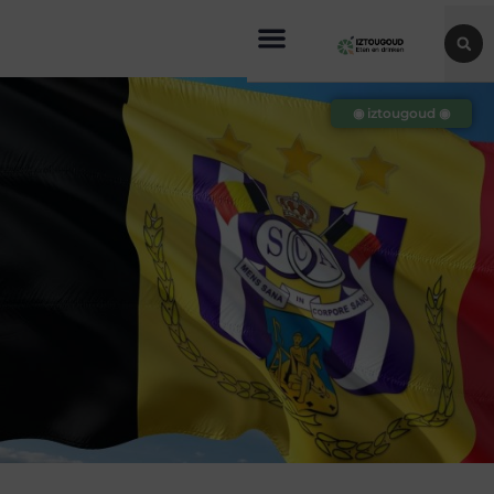
◉ iztougoud ◉