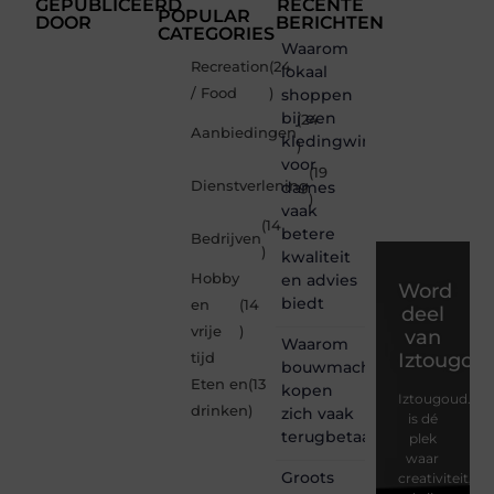
GEPUBLICEERD
RECENTE
POPULAR
DOOR
BERICHTEN
CATEGORIES
Waarom
Recreation
(24
lokaal
/ Food
)
shoppen
bij een
(24
Aanbiedingen
kledingwinkel
)
voor
(19
Dienstverlening
dames
)
vaak
(14
betere
Bedrijven
)
kwaliteit
Hobby
en advies
Word
biedt
en
(14
deel
vrije
)
van
Waarom
Iztougou
tijd
bouwmachines
Eten en
(13
kopen
Iztougoud.be
drinken
)
zich vaak
is dé
terugbetaalt
plek
waar
Groots
creativiteit,