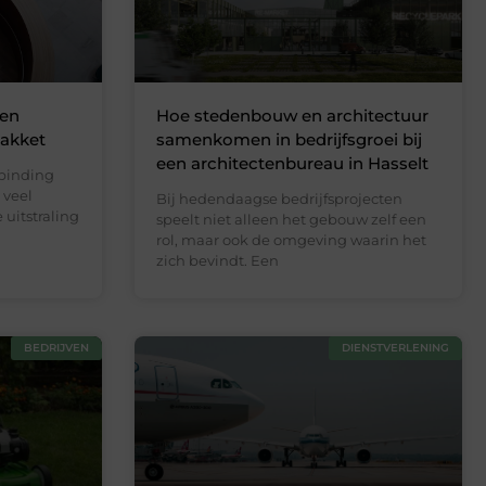
 en
Hoe stedenbouw en architectuur
akket
samenkomen in bedrijfsgroei bij
een architectenbureau in Hasselt
rbinding
 veel
Bij hedendaagse bedrijfsprojecten
uitstraling
speelt niet alleen het gebouw zelf een
rol, maar ook de omgeving waarin het
zich bevindt. Een
BEDRIJVEN
DIENSTVERLENING