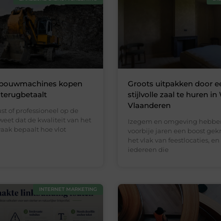
bouwmachines kopen
Groots uitpakken door e
 terugbetaalt
stijlvolle zaal te huren in
Vlaanderen
ust of professioneel op de
 weet dat de kwaliteit van het
Izegem en omgeving hebbe
aak bepaalt hoe vlot
voorbije jaren een boost ge
het vlak van feestlocaties, e
iedereen die
INTERNET MARKETING