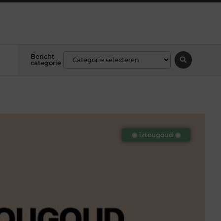
Bericht
categorie
◉ iztougoud ◉