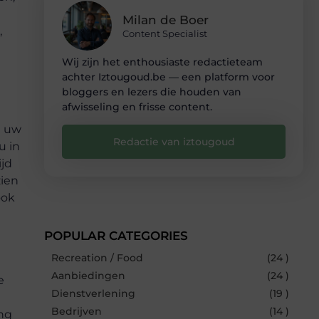
n
Milan de Boer
,
Content Specialist
Wij zijn het enthousiaste redactieteam
achter Iztougoud.be — een platform voor
bloggers en lezers die houden van
afwisseling en frisse content.
t uw
Redactie van iztougoud
u in
ijd
zien
ook
POPULAR CATEGORIES
Recreation / Food
(24 )
Aanbiedingen
(24 )
e
Dienstverlening
(19 )
Bedrijven
(14 )
ing