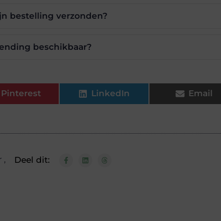
jn bestelling verzonden?
rzending beschikbaar?
Pinterest
LinkedIn
Email
r
,
Deel dit: