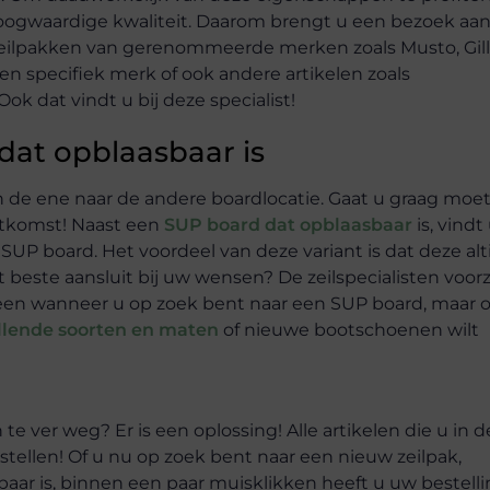
 hoogwaardige kwaliteit. Daarom brengt u een bezoek aa
t zeilpakken van gerenommeerde merken zoals Musto, Gill
n specifiek merk of ook andere artikelen zoals
k dat vindt u bij deze specialist!
dat opblaasbaar is
 de ene naar de andere boardlocatie. Gaat u graag moe
itkomst! Naast een
SUP board dat opblaasbaar
is, vindt 
SUP board. Het voordeel van deze variant is dat deze alt
et beste aansluit bij uw wensen? De zeilspecialisten voor
lleen wanneer u op zoek bent naar een SUP board, maar 
illende soorten en maten
of nieuwe bootschoenen wilt
e ver weg? Er is een oplossing! Alle artikelen die u in d
tellen! Of u nu op zoek bent naar een nieuw zeilpak,
ar is, binnen een paar muisklikken heeft u uw bestell