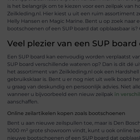
is het belangrijk om te kiezen voor een zeilpak van
Zeilkleding.nl. Hier kiest u uit een ruim assortimen
Helly Hansen en Magic Marine. Bent u op zoek naar ee
bootschoenen of een SUP board dat opblaasbaar is? Oo
Veel plezier van een SUP board 
Een SUP board kan eenvoudig worden verplaatst van
SUP board verschillende wateren op? Dan is dit dé u
het assortiment van Zeilkleding.nl ook een Hardshell 
gebruiksklaar is. Bent u er nog niet uit welk board h
u graag van deskundig en persoonlijk advies. Niet a
wanneer u bijvoorbeeld een nieuw zeilpak
in versch
aanschaffen.
Online zeilartikelen kopen zoals bootschoenen
Bent u aan nieuwe zeilspullen toe, maar is Den Bosch t
1000 m² grote showroom vindt, kunt u ook online bes
nieuwe bootschoenen of een SUP board dat opblaasba