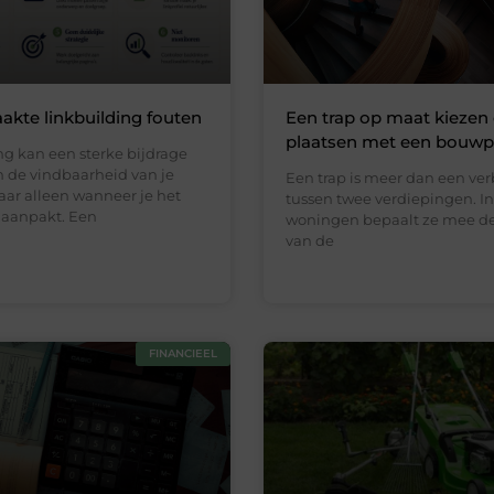
kte linkbuilding fouten
Een trap op maat kiezen
plaatsen met een bouwp
ng kan een sterke bijdrage
n de vindbaarheid van je
Een trap is meer dan een ve
aar alleen wanneer je het
tussen twee verdiepingen. In
 aanpakt. Een
woningen bepaalt ze mee de 
van de
FINANCIEEL