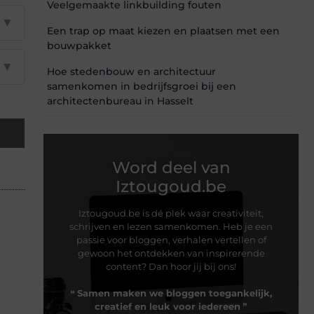
Veelgemaakte linkbuilding fouten
▼
Een trap op maat kiezen en plaatsen met een
bouwpakket
▼
Hoe stedenbouw en architectuur
samenkomen in bedrijfsgroei bij een
architectenbureau in Hasselt
Word deel van
Iztougoud.be
Iztougoud.be is dé plek waar creativiteit,
schrijven en lezen samenkomen. Heb je een
passie voor bloggen, verhalen vertellen of
gewoon het ontdekken van inspirerende
content? Dan hoor jij bij ons!
❝
Samen maken we bloggen toegankelijk,
creatief en leuk voor iedereen
❞