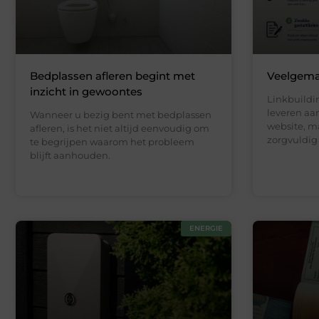
Bedplassen afleren begint met
Veelgemaa
inzicht in gewoontes
Linkbuildi
leveren aa
Wanneer u bezig bent met bedplassen
website, m
afleren, is het niet altijd eenvoudig om
zorgvuldig
te begrijpen waarom het probleem
blijft aanhouden.
ENERGIE