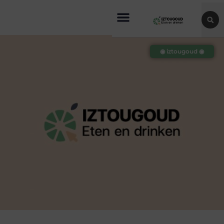
◉ iztougoud ◉