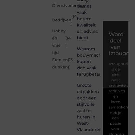
(19
Dienstverlening
dames
)
vaak
(14
betere
Bedrijven
)
kwaliteit
Hobby
en advies
Word
biedt
en
(14
deel
vrije
)
van
Waarom
Iztougou
tijd
bouwmachines
Eten en
(13
kopen
Iztougoud.be
drinken
)
zich vaak
is dé
terugbetaalt
plek
waar
Groots
creativiteit,
schrijven
uitpakken
en
door een
lezen
stijlvolle
samenkomen.
zaal te
Heb je
huren in
een
West-
passie
voor
Vlaanderen
bloggen,