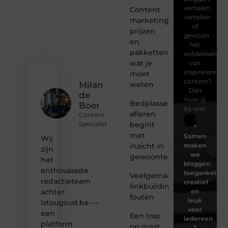
verhalen
Content
vertellen
marketing
of
prijzen
gewoon
en
het
pakketten:
ontdekken
wat je
van
inspirerende
moet
content?
weten
Milan
Dan
de
hoor jij
Bedplassen
Boer
bij ons!
afleren
Content
begint
Specialist
❝
met
Samen
Wij
inzicht in
maken
zijn
we
gewoontes
het
bloggen
enthousiaste
toegankelijk,
Veelgemaakte
redactieteam
creatief
linkbuilding
en
achter
fouten
leuk
Iztougoud.be —
voor
een
Een trap
iedereen
platform
op maat
❞