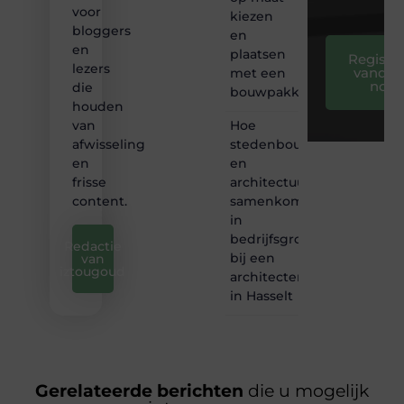
voor
kiezen
bloggers
en
en
plaatsen
Registre
lezers
vandaa
met een
nog
die
bouwpakket
houden
Hoe
van
stedenbouw
afwisseling
en
en
architectuur
frisse
samenkomen
content.
in
bedrijfsgroei
Redactie
bij een
van
iztougoud
architectenbureau
in Hasselt
Gerelateerde berichten
die u mogelijk