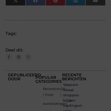
X
Facebook
Pinterest
LinkedIn
Email
(Twitter)
Tags:
Deel dit:
GEPUBLICEERD
RECENTE
POPULAR
DOOR
BERICHTEN
CATEGORIES
Waarom
Recreation
(24
lokaal
/ Food
)
shoppen
bij een
(24
Aanbiedingen
kledingwinkel
)
voor