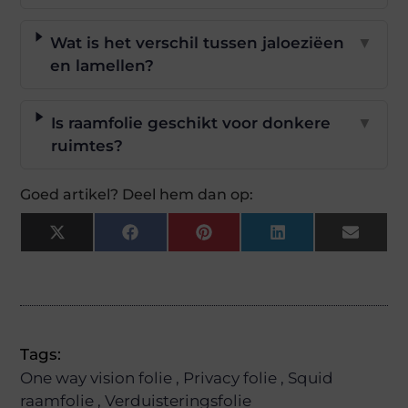
Wat is het verschil tussen jaloeziëen
▼
en lamellen?
Is raamfolie geschikt voor donkere
▼
ruimtes?
Goed artikel? Deel hem dan op:
X
Facebook
Pinterest
LinkedIn
Email
(Twitter)
Tags:
One way vision folie
,
Privacy folie
,
Squid
raamfolie
,
Verduisteringsfolie