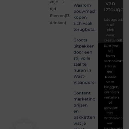
vrije
)
van
Waarom
Iztougou
tijd
bouwmachines
Eten en
(13
kopen
Iztougoud.be
drinken
)
zich vaak
is dé
terugbetaalt
plek
waar
Groots
creativiteit,
schrijven
uitpakken
en
door een
lezen
stijlvolle
samenkomen.
zaal te
Heb je
huren in
een
West-
passie
voor
Vlaanderen
bloggen,
verhalen
Content
vertellen
marketing
of
prijzen
gewoon
en
het
pakketten:
ontdekken
wat je
van
inspirerende