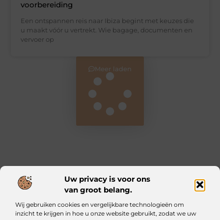
voorbereiding
Een ontspannen reis naar Ibiza begint met keuzes die
u maakt vóór u vertrekt. Wie bagage, documenten en
vervoer op
Meer laden
Uw privacy is voor ons
van groot belang.
Main Links
Wij gebruiken cookies en vergelijkbare technologieën om
Kwalitatieve backlinks: waarom ze essentieel zijn voor jouw website
Geld verdienen met je website: zo bouw jij een online inkomstenbron op
inzicht te krijgen in hoe u onze website gebruikt, zodat we uw