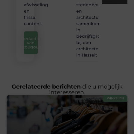
stedenbouw
afwisseling
en
en
architectuur
frisse
samenkomen
content.
in
bedrijfsgroei
Redactie
bij een
van
iztougoud
architectenbureau
in Hasselt
Gerelateerde berichten
die u mogelijk
interesseren.
WINKELEN