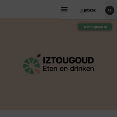
◉ iztougoud ◉