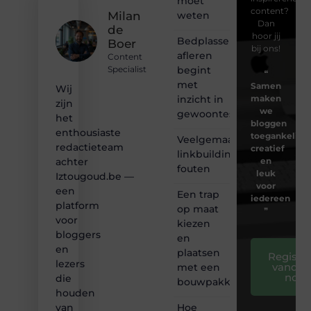
moet
content?
weten
Milan
Dan
de
hoor jij
Bedplassen
Boer
bij ons!
afleren
Content
begint
Specialist
❝
met
Samen
Wij
inzicht in
maken
zijn
we
gewoontes
het
bloggen
enthousiaste
toegankelijk,
Veelgemaakte
redactieteam
creatief
linkbuilding
en
achter
fouten
leuk
Iztougoud.be —
voor
een
Een trap
iedereen
platform
op maat
❞
voor
kiezen
bloggers
en
en
plaatsen
Registre
lezers
vandaa
met een
nog
die
bouwpakket
houden
Hoe
van