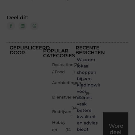
Deel dit:
GEPUBLICEERD
RECENTE
POPULAR
DOOR
BERICHTEN
CATEGORIES
Waarom
Recreation
(24
lokaal
/ Food
)
shoppen
bij een
(24
Aanbiedingen
kledingwinkel
)
voor
(19
Dienstverlening
dames
)
vaak
(14
betere
Bedrijven
)
kwaliteit
Hobby
en advies
Word
biedt
en
(14
deel