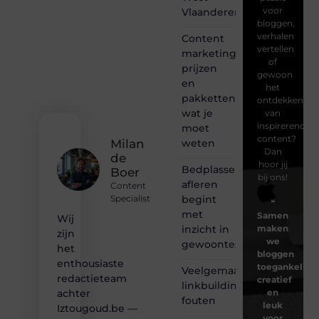
voor
Vlaanderen
bloggen,
verhalen
Content
vertellen
marketing
of
prijzen
gewoon
en
het
pakketten:
ontdekken
wat je
van
inspirerende
moet
content?
weten
Milan
Dan
de
hoor jij
Bedplassen
Boer
bij ons!
afleren
Content
begint
Specialist
❝
met
Samen
Wij
inzicht in
maken
zijn
we
gewoontes
het
bloggen
enthousiaste
toegankelijk,
Veelgemaakte
redactieteam
creatief
linkbuilding
en
achter
fouten
leuk
Iztougoud.be —
voor