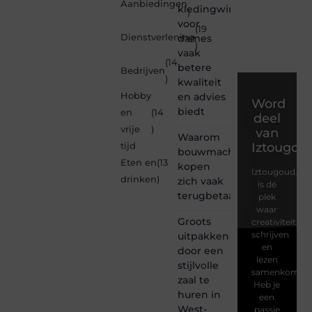
Aanbiedingen
kledingwinkel
)
voor
(19
Dienstverlening
dames
)
vaak
(14
betere
Bedrijven
)
kwaliteit
Hobby
en advies
Word
biedt
en
(14
deel
vrije
)
van
Waarom
Iztougou
tijd
bouwmachines
Eten en
(13
kopen
Iztougoud.be
drinken
)
zich vaak
is dé
terugbetaalt
plek
waar
Groots
creativiteit,
schrijven
uitpakken
en
door een
lezen
stijlvolle
samenkomen.
zaal te
Heb je
huren in
een
West-
passie