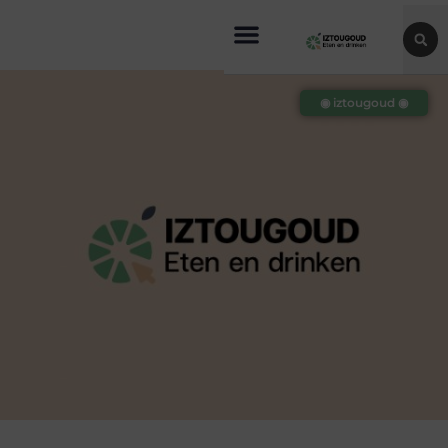
◉ iztougoud ◉