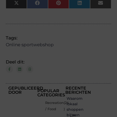
X
Facebook
Pinterest
LinkedIn
Email
(Twitter)
Tags:
Online sportwebshop
Deel dit:
GEPUBLICEERD
RECENTE
POPULAR
DOOR
BERICHTEN
CATEGORIES
Waarom
Recreation
(24
lokaal
/ Food
)
shoppen
bij een
(24