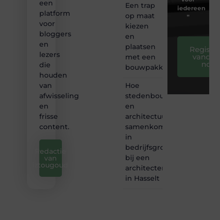
een
Een trap
iedereen
platform
op maat
❞
voor
kiezen
bloggers
en
en
plaatsen
Registre
lezers
vandaa
met een
nog
die
bouwpakket
houden
Hoe
van
stedenbouw
afwisseling
en
en
architectuur
frisse
samenkomen
content.
in
bedrijfsgroei
Redactie
bij een
van
iztougoud
architectenbureau
in Hasselt