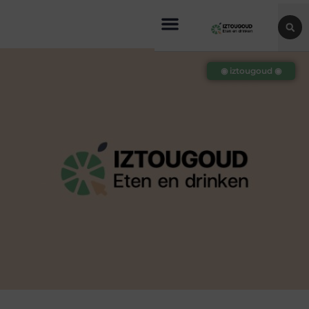
◉ iztougoud ◉