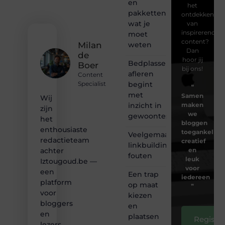
en
het
pakketten:
ontdekken
wat je
van
inspirerende
moet
content?
weten
Milan
Dan
de
hoor jij
Bedplassen
Boer
bij ons!
afleren
Content
begint
Specialist
❝
met
Samen
Wij
inzicht in
maken
zijn
we
gewoontes
het
bloggen
enthousiaste
toegankelijk,
Veelgemaakte
redactieteam
creatief
linkbuilding
en
achter
fouten
leuk
Iztougoud.be —
voor
een
Een trap
iedereen
platform
op maat
❞
voor
kiezen
bloggers
en
en
plaatsen
Registre
lezers