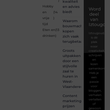
)
kwaliteit
Hobby
en advies
Word
biedt
en
(14
deel
vrije
)
van
Waarom
Iztougou
tijd
bouwmachines
Eten en
(13
kopen
Iztougoud.be
drinken
)
zich vaak
is dé
terugbetaalt
plek
waar
Groots
creativiteit,
schrijven
uitpakken
en
door een
lezen
stijlvolle
samenkomen.
zaal te
Heb je
huren in
een
West-
passie
voor
Vlaanderen
bloggen,
verhalen
Content
vertellen
marketing
of
prijzen
gewoon