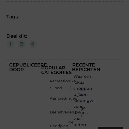
Tags:
Deel dit:
GEPUBLICEERD
RECENTE
POPULAR
DOOR
BERICHTEN
CATEGORIES
Waarom
Recreation
(24
lokaal
/ Food
)
shoppen
bij een
(24
Aanbiedingen
kledingwinkel
)
voor
(19
Dienstverlening
dames
)
vaak
(14
betere
Bedrijven