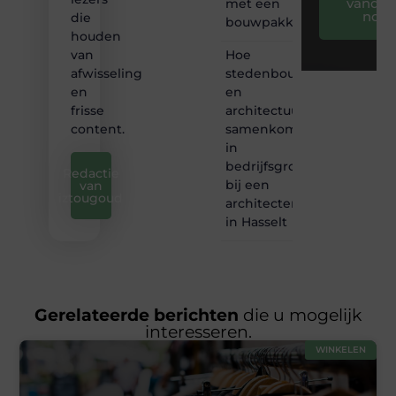
vandaa
met een
nog
die
bouwpakket
houden
Hoe
van
stedenbouw
afwisseling
en
en
architectuur
frisse
samenkomen
content.
in
bedrijfsgroei
Redactie
bij een
van
iztougoud
architectenbureau
in Hasselt
Gerelateerde berichten
die u mogelijk
interesseren.
WINKELEN