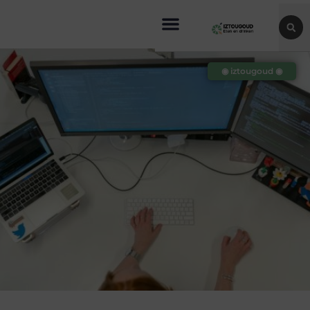
◉ iztougoud ◉