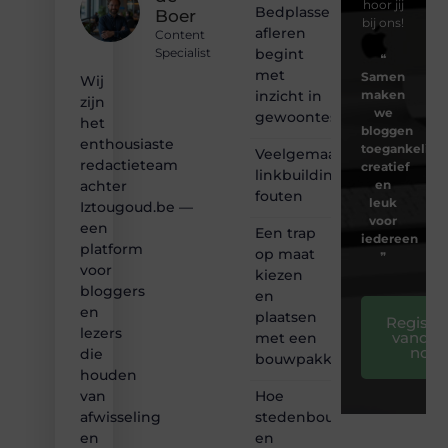
hoor jij
Bedplassen
Boer
bij ons!
afleren
Content
begint
Specialist
❝
met
Samen
Wij
inzicht in
maken
zijn
we
gewoontes
het
bloggen
enthousiaste
toegankelijk,
Veelgemaakte
redactieteam
creatief
linkbuilding
en
achter
fouten
leuk
Iztougoud.be —
voor
een
Een trap
iedereen
platform
op maat
❞
voor
kiezen
bloggers
en
en
plaatsen
Registre
lezers
vandaa
met een
nog
die
bouwpakket
houden
Hoe
van
stedenbouw
afwisseling
en
en