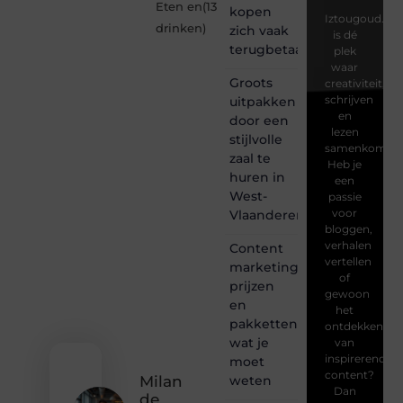
Eten en
(13
kopen
Iztougoud.be
drinken
)
zich vaak
is dé
terugbetaalt
plek
waar
Groots
creativiteit,
schrijven
uitpakken
en
door een
lezen
stijlvolle
samenkomen.
zaal te
Heb je
huren in
een
West-
passie
voor
Vlaanderen
bloggen,
verhalen
Content
vertellen
marketing
of
prijzen
gewoon
en
het
pakketten:
ontdekken
wat je
van
inspirerende
moet
content?
weten
Milan
Dan
de