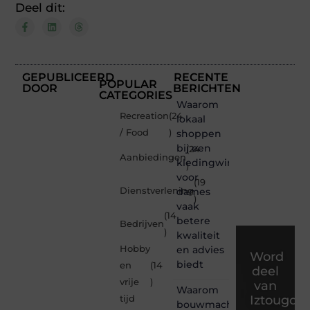
Deel dit:
GEPUBLICEERD
RECENTE
POPULAR
DOOR
BERICHTEN
CATEGORIES
Waarom
Recreation
(24
lokaal
/ Food
)
shoppen
bij een
(24
Aanbiedingen
kledingwinkel
)
voor
(19
Dienstverlening
dames
)
vaak
(14
betere
Bedrijven
)
kwaliteit
Hobby
en advies
Word
biedt
en
(14
deel
vrije
)
van
Waarom
Iztougou
tijd
bouwmachines