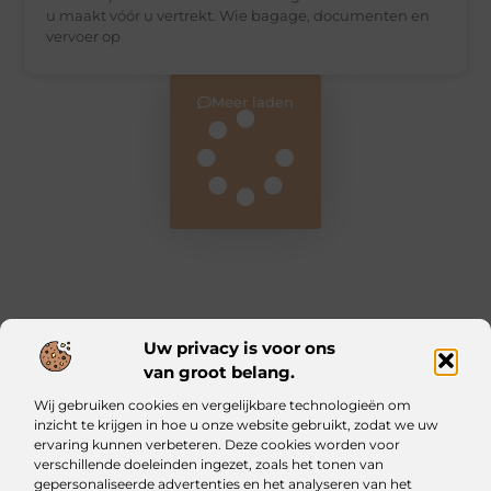
u maakt vóór u vertrekt. Wie bagage, documenten en
vervoer op
Meer laden
Uw privacy is voor ons
van groot belang.
Main Links
Wij gebruiken cookies en vergelijkbare technologieën om
Kwalitatieve backlinks: waarom ze essentieel zijn voor jouw website
Geld verdienen met je website: zo bouw jij een online inkomstenbron op
inzicht te krijgen in hoe u onze website gebruikt, zodat we uw
ervaring kunnen verbeteren. Deze cookies worden voor
verschillende doeleinden ingezet, zoals het tonen van
Iztougoud.be: Voor wie nieuwsgierig blijft
gepersonaliseerde advertenties en het analyseren van het