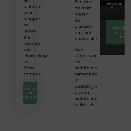
een
Een trap
iedereen
platform
op maat
❞
voor
kiezen
bloggers
en
en
plaatsen
Registre
lezers
vandaa
met een
nog
die
bouwpakket
houden
Hoe
van
stedenbouw
afwisseling
en
en
architectuur
frisse
samenkomen
content.
in
bedrijfsgroei
Redactie
bij een
van
iztougoud
architectenbureau
in Hasselt