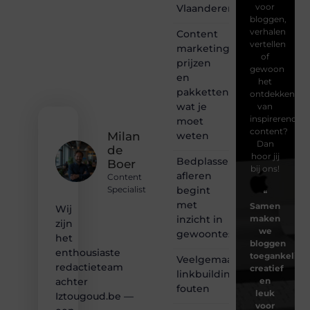
voor
Vlaanderen
bloggen,
verhalen
Content
vertellen
marketing
of
prijzen
gewoon
en
het
pakketten:
ontdekken
wat je
van
inspirerende
moet
content?
weten
Milan
Dan
de
hoor jij
Bedplassen
Boer
bij ons!
afleren
Content
begint
Specialist
❝
met
Samen
Wij
inzicht in
maken
zijn
we
gewoontes
het
bloggen
enthousiaste
toegankelijk,
Veelgemaakte
redactieteam
creatief
linkbuilding
en
achter
fouten
leuk
Iztougoud.be —
voor