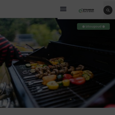
◉ iztougoud ◉