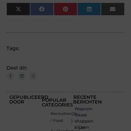
X
Facebook
Pinterest
LinkedIn
Email
(Twitter)
Tags:
Deel dit:
GEPUBLICEERD
RECENTE
POPULAR
DOOR
BERICHTEN
CATEGORIES
Waarom
Recreation
(24
lokaal
/ Food
)
shoppen
bij een
(24