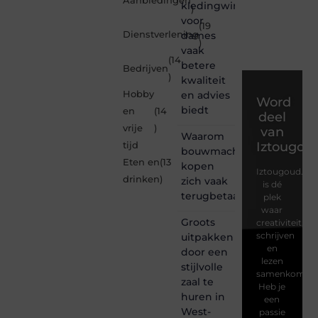
Aanbiedingen
kledingwinkel
)
voor
(19
Dienstverlening
dames
)
vaak
(14
betere
Bedrijven
)
kwaliteit
Hobby
en advies
Word
biedt
en
(14
deel
vrije
)
van
Waarom
Iztougou
tijd
bouwmachines
Eten en
(13
kopen
Iztougoud.be
drinken
)
zich vaak
is dé
terugbetaalt
plek
waar
Groots
creativiteit,
schrijven
uitpakken
en
door een
lezen
stijlvolle
samenkomen.
zaal te
Heb je
huren in
een
West-
passie