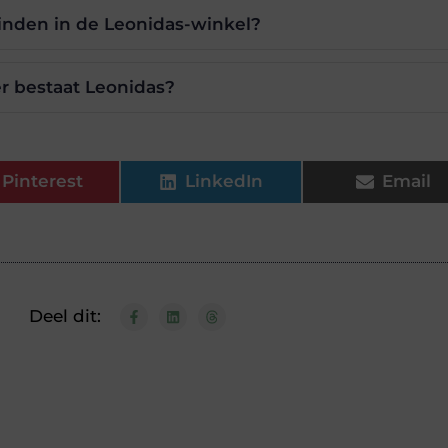
vinden in de Leonidas-winkel?
r bestaat Leonidas?
Pinterest
LinkedIn
Email
Deel dit: