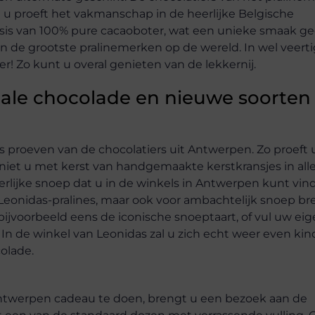
 u proeft het vakmanschap in de heerlijke Belgische
s van 100% pure cacaoboter, wat een unieke smaak gee
n de grootste pralinemerken op de wereld. In wel veerti
r! Zo kunt u overal genieten van de lekkernij.
ciale chocolade en nieuwe soorten
es proeven van de chocolatiers uit Antwerpen. Zo proeft 
iet u met kerst van handgemaakte kerstkransjes in alle
rlijke snoep dat u in de winkels in Antwerpen kunt vin
 Leonidas-pralines, maar ook voor ambachtelijk snoep br
ijvoorbeeld eens de iconische snoeptaart, of vul uw ei
n de winkel van Leonidas zal u zich echt weer even kin
olade.
 Antwerpen cadeau te doen, brengt u een bezoek aan de