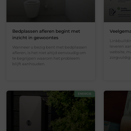
Bedplassen afleren begint met
Veelgemaa
inzicht in gewoontes
Linkbuildi
leveren aa
Wanneer u bezig bent met bedplassen
website, m
afleren, is het niet altijd eenvoudig om
zorgvuldig
te begrijpen waarom het probleem
blijft aanhouden.
ENERGIE