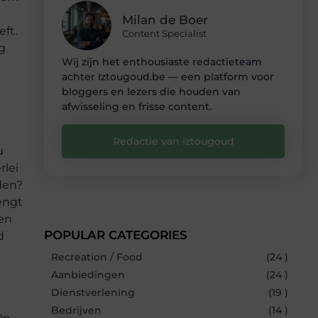
Milan de Boer
ft.
Content Specialist
g
Wij zijn het enthousiaste redactieteam
achter Iztougoud.be — een platform voor
bloggers en lezers die houden van
afwisseling en frisse content.
Redactie van iztougoud
u
rlei
den?
engt
gen
POPULAR CATEGORIES
d
Recreation / Food
(24 )
Aanbiedingen
(24 )
Dienstverlening
(19 )
Bedrijven
(14 )