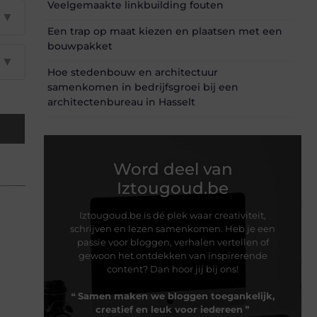
Veelgemaakte linkbuilding fouten
▼
Een trap op maat kiezen en plaatsen met een
bouwpakket
▼
Hoe stedenbouw en architectuur
samenkomen in bedrijfsgroei bij een
architectenbureau in Hasselt
Word deel van
Iztougoud.be
Iztougoud.be is dé plek waar creativiteit,
schrijven en lezen samenkomen. Heb je een
passie voor bloggen, verhalen vertellen of
gewoon het ontdekken van inspirerende
content? Dan hoor jij bij ons!
❝
Samen maken we bloggen toegankelijk,
creatief en leuk voor iedereen
❞