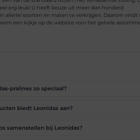
it een van de standaard dozen met verrassende vulling. 
el erg leuk! U heeft keuze uit meer dan honderd
in allerlei soorten en maten te verkrijgen. Daarom vindt
 Neem een kijkje op de website voor het gehele assortime
s-pralines zo speciaal?
ucten biedt Leonidas aan?
s samenstellen bij Leonidas?