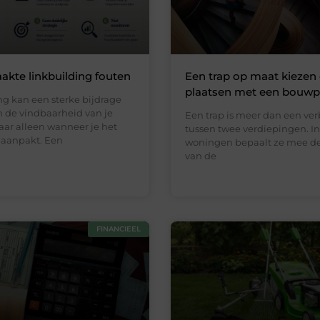
kte linkbuilding fouten
Een trap op maat kiezen
plaatsen met een bouwp
ng kan een sterke bijdrage
n de vindbaarheid van je
Een trap is meer dan een ve
aar alleen wanneer je het
tussen twee verdiepingen. In
 aanpakt. Een
woningen bepaalt ze mee de 
van de
FINANCIEEL