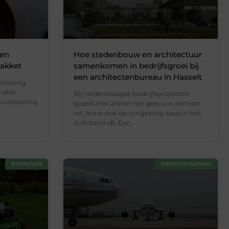
 en
Hoe stedenbouw en architectuur
akket
samenkomen in bedrijfsgroei bij
een architectenbureau in Hasselt
rbinding
 veel
Bij hedendaagse bedrijfsprojecten
uitstraling
speelt niet alleen het gebouw zelf een
rol, maar ook de omgeving waarin het
zich bevindt. Een
BEDRIJVEN
DIENSTVERLENING