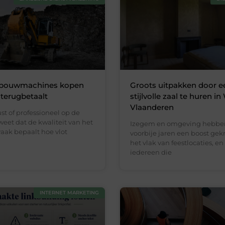
bouwmachines kopen
Groots uitpakken door e
 terugbetaalt
stijlvolle zaal te huren in
Vlaanderen
ust of professioneel op de
 weet dat de kwaliteit van het
Izegem en omgeving hebbe
aak bepaalt hoe vlot
voorbije jaren een boost ge
het vlak van feestlocaties, e
iedereen die
INTERNET MARKETING