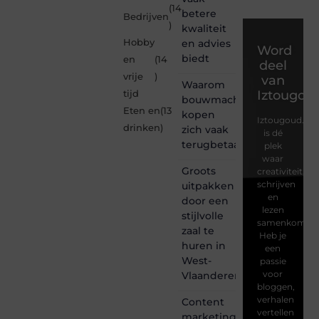
(14
betere
Bedrijven
)
kwaliteit
Hobby
en advies
Word
biedt
en
(14
deel
vrije
)
van
Waarom
Iztougou
tijd
bouwmachines
Eten en
(13
kopen
Iztougoud.be
drinken
)
zich vaak
is dé
terugbetaalt
plek
waar
Groots
creativiteit,
schrijven
uitpakken
en
door een
lezen
stijlvolle
samenkomen.
zaal te
Heb je
huren in
een
West-
passie
voor
Vlaanderen
bloggen,
verhalen
Content
vertellen
marketing