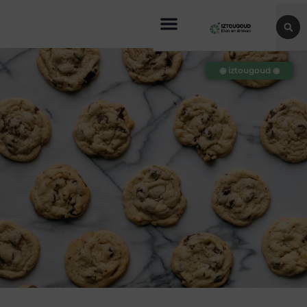
◉ iztougoud ◉