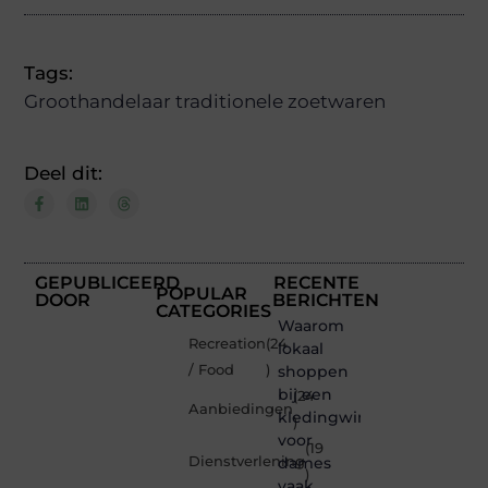
Tags:
Groothandelaar traditionele zoetwaren
Deel dit:
GEPUBLICEERD
RECENTE
POPULAR
DOOR
BERICHTEN
CATEGORIES
Waarom
Recreation
(24
lokaal
/ Food
)
shoppen
bij een
(24
Aanbiedingen
kledingwinkel
)
voor
(19
Dienstverlening
dames
)
vaak