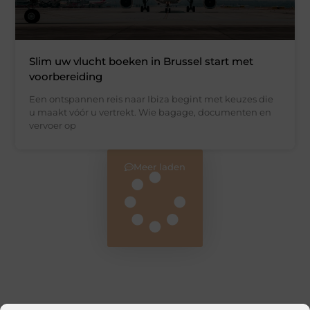
Slim uw vlucht boeken in Brussel start met
voorbereiding
Een ontspannen reis naar Ibiza begint met keuzes die
u maakt vóór u vertrekt. Wie bagage, documenten en
vervoer op
Meer laden