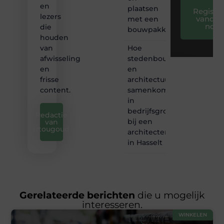
en
plaatsen
Registre
lezers
vandaa
met een
nog
die
bouwpakket
houden
Hoe
van
stedenbouw
afwisseling
en
en
architectuur
frisse
samenkomen
content.
in
bedrijfsgroei
Redactie
bij een
van
iztougoud
architectenbureau
in Hasselt
Gerelateerde berichten
die u mogelijk
interesseren.
WINKELEN