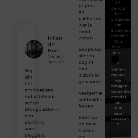
of
prijzen
gewoon
en
het
pakketten:
ontdekken
wat je
van
inspirerende
moet
content?
weten
Milan
Dan
de
hoor jij
Bedplassen
Boer
bij ons!
afleren
Content
begint
Specialist
❝
met
Samen
Wij
inzicht in
maken
zijn
we
gewoontes
het
bloggen
enthousiaste
toegankelijk,
Veelgemaakte
redactieteam
creatief
linkbuilding
en
achter
fouten
leuk
Iztougoud.be —
voor
een
Een trap
iedereen
platform
op maat
❞
voor
kiezen
bloggers
en