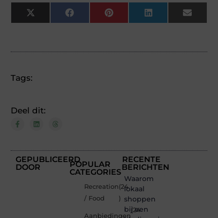
X
Facebook
Pinterest
LinkedIn
Email
(Twitter)
Tags:
Deel dit:
GEPUBLICEERD
RECENTE
POPULAR
DOOR
BERICHTEN
CATEGORIES
Waarom
Recreation
(24
lokaal
/ Food
)
shoppen
bij een
(24
Aanbiedingen