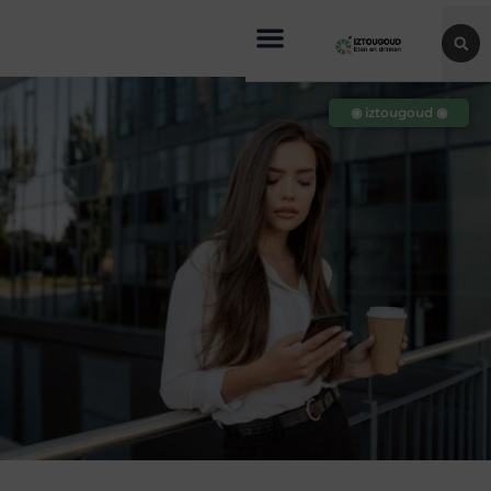
◉ iztougoud ◉