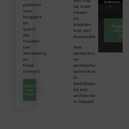
Een trap
iedereen
platform
op maat
❞
voor
kiezen
bloggers
en
en
plaatsen
Registre
lezers
vandaa
met een
nog
die
bouwpakket
houden
Hoe
van
stedenbouw
afwisseling
en
en
architectuur
frisse
samenkomen
content.
in
bedrijfsgroei
Redactie
bij een
van
iztougoud
architectenbureau
in Hasselt