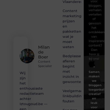
voor
Vlaanderen
bloggen,
verhalen
Content
vertellen
marketing
of
prijzen
gewoon
en
het
pakketten:
ontdekken
wat je
van
inspirerende
moet
content?
weten
Milan
Dan
de
hoor jij
Bedplassen
Boer
bij ons!
afleren
Content
begint
Specialist
❝
met
Samen
Wij
inzicht in
maken
zijn
we
gewoontes
het
bloggen
enthousiaste
toegankelijk,
Veelgemaakte
redactieteam
creatief
linkbuilding
en
achter
fouten
leuk
Iztougoud.be —
voor
een