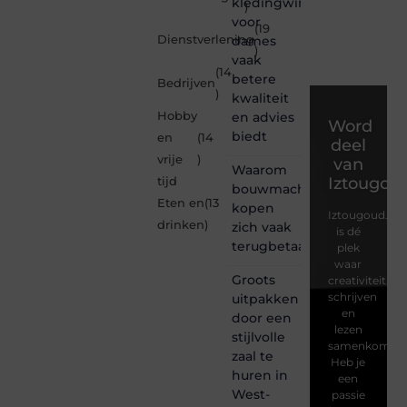
kledingwinkel
)
voor
(19
Dienstverlening
dames
)
vaak
(14
betere
Bedrijven
)
kwaliteit
Hobby
en advies
Word
biedt
en
(14
deel
vrije
)
van
Waarom
Iztougou
tijd
bouwmachines
Eten en
(13
kopen
Iztougoud.be
drinken
)
zich vaak
is dé
terugbetaalt
plek
waar
Groots
creativiteit,
schrijven
uitpakken
en
door een
lezen
stijlvolle
samenkomen.
zaal te
Heb je
huren in
een
West-
passie