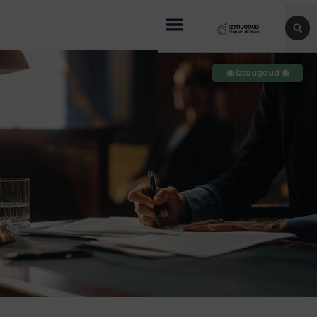
◉ iztougoud ◉