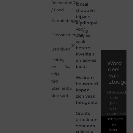
Recreation
(24
lokaal
/ Food
)
shoppen
bij een
(24
Aanbiedingen
kledingwinkel
)
voor
(19
Dienstverlening
dames
)
vaak
(14
betere
Bedrijven
)
kwaliteit
Hobby
en advies
Word
biedt
en
(14
deel
vrije
)
van
Waarom
Iztougou
tijd
bouwmachines
Eten en
(13
kopen
Iztougoud.be
drinken
)
zich vaak
is dé
terugbetaalt
plek
waar
Groots
creativiteit,
schrijven
uitpakken
en
door een
lezen
stijlvolle