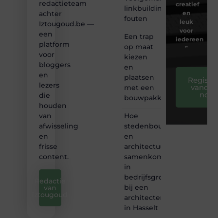
redactieteam
creatief
linkbuilding
en
achter
fouten
leuk
Iztougoud.be —
voor
een
Een trap
iedereen
platform
op maat
❞
voor
kiezen
bloggers
en
en
plaatsen
Registre
lezers
vandaa
met een
nog
die
bouwpakket
houden
Hoe
van
stedenbouw
afwisseling
en
en
architectuur
frisse
samenkomen
content.
in
bedrijfsgroei
Redactie
bij een
van
iztougoud
architectenbureau
in Hasselt