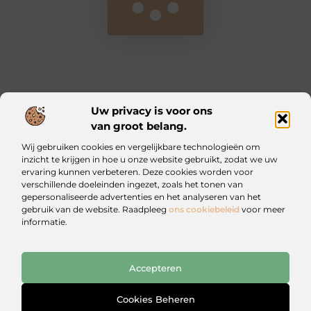
Uw privacy is voor ons
van groot belang.
Main Links
Wij gebruiken cookies en vergelijkbare technologieën om
Kwalitatieve backlinks: waarom ze essentieel zijn voor jouw website
Geld verdienen met je website: zo bouw jij een online inkomstenbron op
inzicht te krijgen in hoe u onze website gebruikt, zodat we uw
ervaring kunnen verbeteren. Deze cookies worden voor
verschillende doeleinden ingezet, zoals het tonen van
Iztougoud.be: Voor wie nieuwsgierig blijft
gepersonaliseerde advertenties en het analyseren van het
Blogs vol inspiratie en praktische wijsheid.
gebruik van de website. Raadpleeg
ons cookiebeleid
voor meer
informatie.
Website index
Cookiebeleid (EU)
Accepteren
@2025 All Right Reserved. Design by
www.iztougoud.be
Cookies Beheren