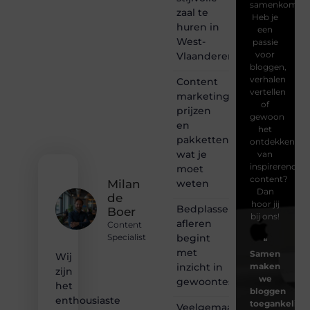
samenkomen.
zaal te
Heb je
huren in
een
West-
passie
voor
Vlaanderen
bloggen,
verhalen
Content
vertellen
marketing
of
prijzen
gewoon
en
het
pakketten:
ontdekken
wat je
van
inspirerende
moet
content?
weten
Milan
Dan
de
hoor jij
Bedplassen
Boer
bij ons!
afleren
Content
begint
Specialist
❝
met
Samen
Wij
inzicht in
maken
zijn
we
gewoontes
het
bloggen
enthousiaste
toegankelijk,
Veelgemaakte