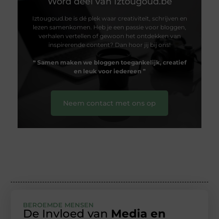
Word deel van Iztougoud.be
Iztougoud.be is dé plek waar creativiteit, schrijven en
lezen samenkomen. Heb je een passie voor bloggen,
verhalen vertellen of gewoon het ontdekken van
inspirerende content? Dan hoor jij bij ons!
❝
Samen maken we bloggen toegankelijk, creatief
en leuk voor iedereen
❞
Neem contact met ons op
BEROEMDE MENSEN
De Invloed van
Media en