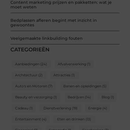
Content marketing prijzen en pakketten: wat je
moet weten
Bedplassen afleren begint met inzicht in
gewoontes
Veelgemaakte linkbuilding fouten
CATEGORIEËN
Aanbiedingen
(24)
Afvalverwerking
(1)
Architectuur
(2)
Attracties
(1)
Auto's en Motoren
(7)
Banen en opleidingen
(5)
Beauty en verzorging
(1)
Bedrijven
(14)
Blog
(1)
Cadeau
(1)
Dienstverlening
(19)
Energie
(4)
Entertainment
(4)
Eten en drinken
(13)