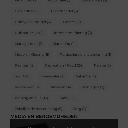
Financieel
(7)
Fotografie
(1)
Geschenken
(3)
Gezondheid
(6)
Groothandel
(3)
Hobby en vrije tijd
(14)
Horeca
(3)
Huishoudelijk
(2)
Internet marketing
(3)
Management
(1)
Marketing
(1)
Mode en Kleding
(11)
Particuliere dienstverlening
(1)
Rechten
(2)
Recreation / Food
(24)
Relatie
(3)
Sport
(2)
Tweewielers
(1)
Vakantie
(4)
Verbouwen
(1)
Winkelen
(4)
Woningen
(7)
Woning en Tuin
(13)
Zakelijk
(2)
Zakelijke dienstverlening
(5)
Zorg
(3)
MEDIA EN BEROEMDHEDEN