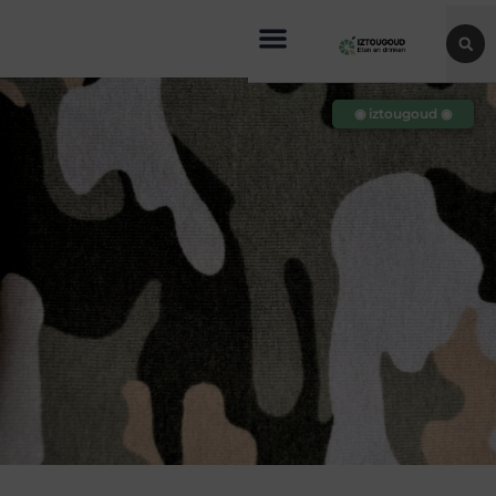
◉ iztougoud ◉