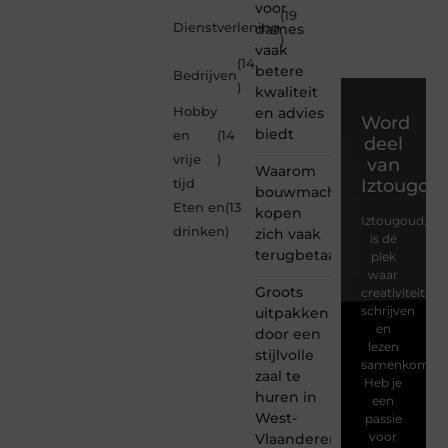
voor
(19
Dienstverlening
dames
)
vaak
(14
betere
Bedrijven
)
kwaliteit
Hobby
en advies
Word
biedt
en
(14
deel
vrije
)
van
Waarom
Iztougou
tijd
bouwmachines
Eten en
(13
kopen
Iztougoud.be
drinken
)
zich vaak
is dé
terugbetaalt
plek
waar
Groots
creativiteit,
schrijven
uitpakken
en
door een
lezen
stijlvolle
samenkomen.
zaal te
Heb je
huren in
een
West-
passie
voor
Vlaanderen