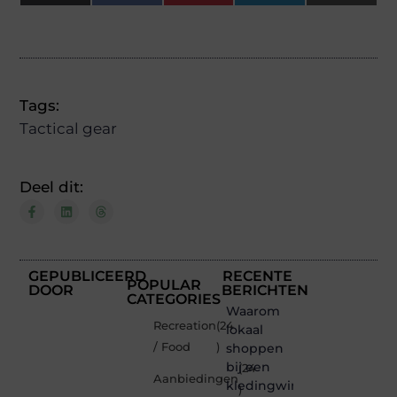
(Twitter)
Tags:
Tactical gear
Deel dit:
GEPUBLICEERD
RECENTE
POPULAR
DOOR
BERICHTEN
CATEGORIES
Waarom
Recreation
(24
lokaal
/ Food
)
shoppen
bij een
(24
Aanbiedingen
kledingwinkel
)