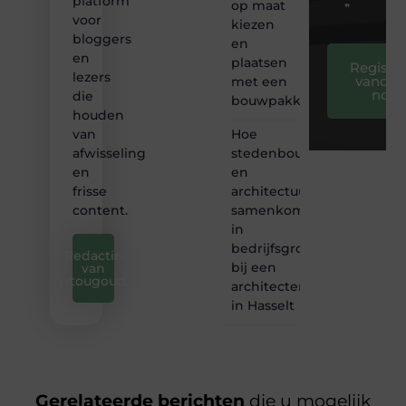
platform
op maat
❞
voor
kiezen
bloggers
en
en
plaatsen
Registre
lezers
vandaa
met een
nog
die
bouwpakket
houden
Hoe
van
stedenbouw
afwisseling
en
en
architectuur
frisse
samenkomen
content.
in
bedrijfsgroei
Redactie
bij een
van
iztougoud
architectenbureau
in Hasselt
Gerelateerde berichten
die u mogelijk