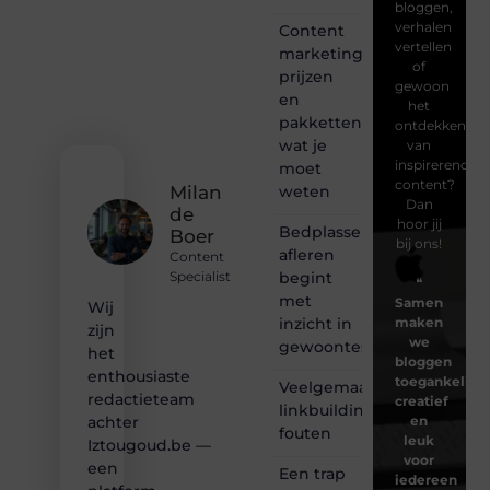
bloggen,
verhalen
Content
vertellen
marketing
of
prijzen
gewoon
en
het
pakketten:
ontdekken
wat je
van
inspirerende
moet
content?
weten
Milan
Dan
de
hoor jij
Bedplassen
Boer
bij ons!
afleren
Content
begint
Specialist
❝
met
Samen
Wij
inzicht in
maken
zijn
we
gewoontes
het
bloggen
enthousiaste
toegankelijk,
Veelgemaakte
redactieteam
creatief
linkbuilding
en
achter
fouten
leuk
Iztougoud.be —
voor
een
Een trap
iedereen