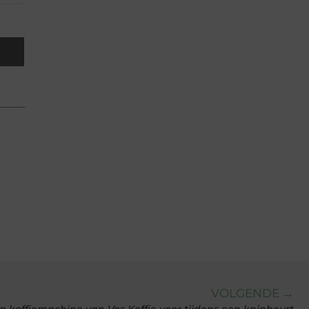
VOLGENDE →
a koffiemachine van Vos Koffie voor tijdens een knipbeurt