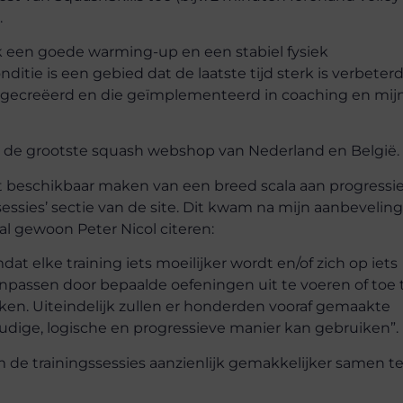
.
k een goede warming-up en een stabiel fysiek
ditie is een gebied dat de laatste tijd sterk is verbeter
es gecreëerd en die geïmplementeerd in coaching en mij
, de grootste squash webshop van Nederland en België.
t beschikbaar maken van een breed scala aan progressi
essies’ sectie van de site. Dit kwam na mijn aanbevelin
al gewoon Peter Nicol citeren:
at elke training iets moeilijker wordt en/of zich op iets
anpassen door bepaalde oefeningen uit te voeren of toe 
aken. Uiteindelijk zullen er honderden vooraf gemaakte
udige, logische en progressieve manier kan gebruiken”.
 de trainingssessies aanzienlijk gemakkelijker samen t