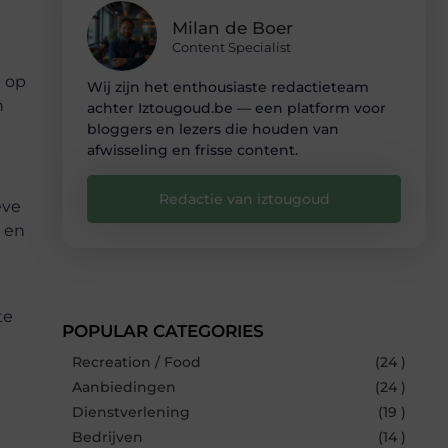
Milan de Boer
Content Specialist
d op
Wij zijn het enthousiaste redactieteam
n
achter Iztougoud.be — een platform voor
bloggers en lezers die houden van
afwisseling en frisse content.
Redactie van iztougoud
eve
g en
te
POPULAR CATEGORIES
Recreation / Food
(24 )
Aanbiedingen
(24 )
e
Dienstverlening
(19 )
Bedrijven
(14 )