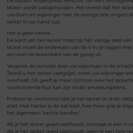
De squash vingergreep verschilt van een tennisgreep
racket wordt vastgehouden. Het vereist dat het rac
uw duim en wijsvinger met de overige drie vingers 
racket in uw hand rust.
Het is geen tennis….
De kont van het racket moet op het vlezige deel van 
racket moet de onderkant van de V in lijn liggen met
iets over de bovenkant van de greep zit.
Vergroot de controle door uw wijsvinger in de schacht
Terwijl u het racket vastgrijpt, moet uw wijsvinger ie
overhaalt. Dit geeft je meer controle over het racket
voorkomende fout kan zijn onder amateurspelers.
Probeer te voorkomen dat je het racket te strak vastgr
start. Hoe harder je de bal slaat, hoe meer grip je krij
het algemeen ‘zachte handen’.
Als je het racket goed vasthoudt, ontstaat er een V-
Als je het racket goed vasthoudt, open je een hele r