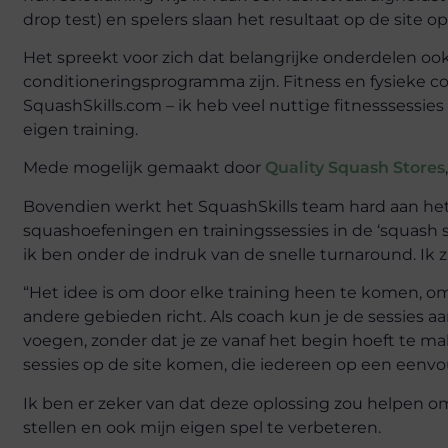
drop test) en spelers slaan het resultaat op de site op
Het spreekt voor zich dat belangrijke onderdelen oo
conditioneringsprogramma zijn. Fitness en fysieke con
SquashSkills.com – ik heb veel nuttige fitnesssessi
eigen training.
Mede mogelijk gemaakt door
Quality Squash Stores
Bovendien werkt het SquashSkills team hard aan he
squashoefeningen en trainingssessies in de ‘squash s
ik ben onder de indruk van de snelle turnaround. Ik z
“Het idee is om door elke training heen te komen, omd
andere gebieden richt. Als coach kun je de sessies a
voegen, zonder dat je ze vanaf het begin hoeft te m
sessies op de site komen, die iedereen op een eenvo
Ik ben er zeker van dat deze oplossing zou helpen om
stellen en ook mijn eigen spel te verbeteren.