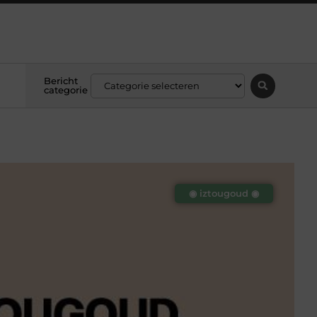
Bericht
categorie
◉ iztougoud ◉