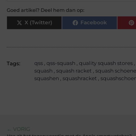
Goed artikel? Deel hem dan op:
X (Twitter)
Facebook
qss
,
qss-squash
,
quality squash stores
,
Tags:
squash
,
squash racket
,
squash schoen
squashen
,
squashracket
,
squashschoe
← VORIG
Hoe zit het tegenwoordig met de Apple smartwatches?