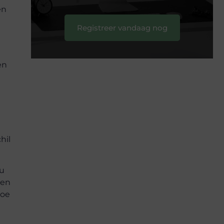
en
Registreer vandaag nog
en
hil
 u
Een
toe