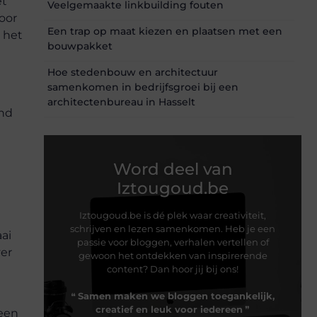
et
Veelgemaakte linkbuilding fouten
oor
Een trap op maat kiezen en plaatsen met een
 het
bouwpakket
Hoe stedenbouw en architectuur
samenkomen in bedrijfsgroei bij een
architectenbureau in Hasselt
and
Word deel van
Iztougoud.be
Iztougoud.be is dé plek waar creativiteit,
schrijven en lezen samenkomen. Heb je een
aai
passie voor bloggen, verhalen vertellen of
ver
gewoon het ontdekken van inspirerende
content? Dan hoor jij bij ons!
❝
Samen maken we bloggen toegankelijk,
creatief en leuk voor iedereen
❞
 een