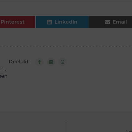
Pinterest
LinkedIn
Email
Deel dit:
en
,
nen
Jur