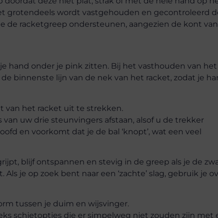
 doordat deze niet plat, strak of met de hele hand op h
ket grotendeels wordt vastgehouden en gecontroleerd d
die de racketgreep ondersteunen, aangezien de kont van
je hand onder je pink zitten. Bij het vasthouden van het
 de binnenste lijn van de nek van het racket, zodat je h
 van het racket uit te strekken.
ts van uw drie steunvingers afstaan, alsof u de trekker
hoofd en voorkomt dat je de bal ‘knopt’, wat een veel
ijpt, blijf ontspannen en stevig in de greep als je de zw
gt. Als je op zoek bent naar een ‘zachte’ slag, gebruik je o
vorm tussen je duim en wijsvinger.
eeks schietopties die er simpelweg niet zouden zijn met