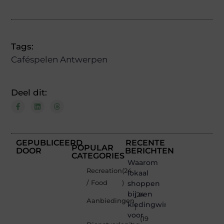
Tags:
Caféspelen Antwerpen
Deel dit:
GEPUBLICEERD
RECENTE
POPULAR
DOOR
BERICHTEN
CATEGORIES
Waarom
Recreation
(24
lokaal
/ Food
)
shoppen
bij een
(24
Aanbiedingen
kledingwinkel
)
voor
(19