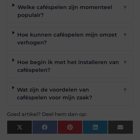
Welke caféspelen zijn momenteel
▼
populair?
Hoe kunnen caféspelen mijn omzet
▼
verhogen?
Hoe begin ik met het installeren van
▼
caféspelen?
Wat zijn de voordelen van
▼
caféspelen voor mijn zaak?
Goed artikel? Deel hem dan op:
X
Facebook
Pinterest
LinkedIn
Email
(Twitter)