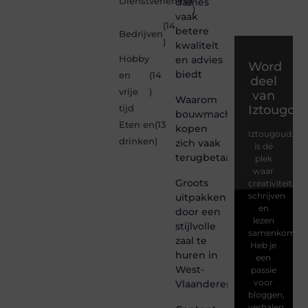
Dienstverlening
dames
)
vaak
(14
betere
Bedrijven
)
kwaliteit
Hobby
en advies
Word
biedt
en
(14
deel
vrije
)
van
Waarom
Iztougou
tijd
bouwmachines
Eten en
(13
kopen
Iztougoud.be
drinken
)
zich vaak
is dé
terugbetaalt
plek
waar
Groots
creativiteit,
schrijven
uitpakken
en
door een
lezen
stijlvolle
samenkomen.
zaal te
Heb je
huren in
een
West-
passie
voor
Vlaanderen
bloggen,
verhalen