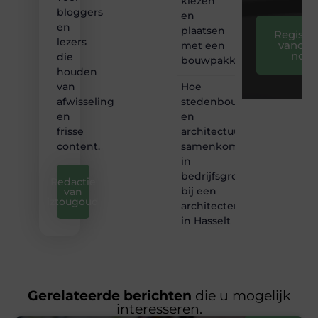
kiezen
bloggers
en
en
plaatsen
Registre
lezers
vandaa
met een
nog
die
bouwpakket
houden
Hoe
van
stedenbouw
afwisseling
en
en
architectuur
frisse
samenkomen
content.
in
bedrijfsgroei
Redactie
bij een
van
iztougoud
architectenbureau
in Hasselt
Gerelateerde berichten
die u mogelijk
interesseren.