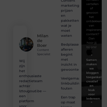
Content
vertellen
marketing
of
prijzen
gewoon
en
het
pakketten:
ontdekken
wat je
van
inspirerende
moet
content?
weten
Milan
Dan
de
hoor jij
Bedplassen
Boer
bij ons!
afleren
Content
begint
Specialist
❝
met
Samen
Wij
inzicht in
maken
zijn
we
gewoontes
het
bloggen
enthousiaste
toegankelijk,
Veelgemaakte
redactieteam
creatief
linkbuilding
en
achter
fouten
leuk
Iztougoud.be —
voor
een
Een trap
iedereen
platform
op maat
❞
voor