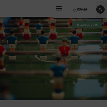
◉ iztougoud ◉