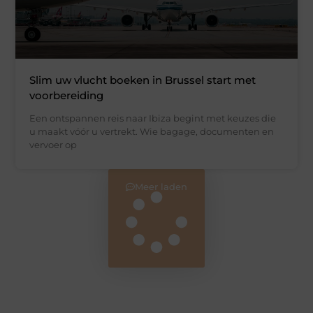
Slim uw vlucht boeken in Brussel start met
voorbereiding
Een ontspannen reis naar Ibiza begint met keuzes die
u maakt vóór u vertrekt. Wie bagage, documenten en
vervoer op
Meer laden