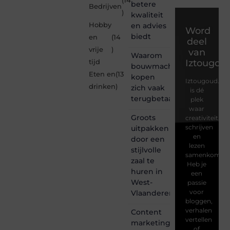
(14
betere
Bedrijven
)
kwaliteit
Hobby
en advies
Word
biedt
en
(14
deel
vrije
)
van
Waarom
Iztougou
tijd
bouwmachines
Eten en
(13
kopen
Iztougoud.be
drinken
)
zich vaak
is dé
terugbetaalt
plek
waar
Groots
creativiteit,
schrijven
uitpakken
en
door een
lezen
stijlvolle
samenkomen.
zaal te
Heb je
huren in
een
West-
passie
voor
Vlaanderen
bloggen,
verhalen
Content
vertellen
marketing
of