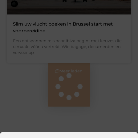
Slim uw vlucht boeken in Brussel start met
voorbereiding
Een ontspannen reis naar Ibiza begint met keuzes die
u maakt vóór u vertrekt. Wie bagage, documenten en
vervoer op
Meer laden