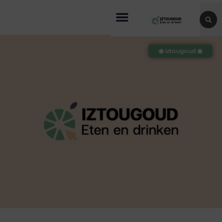
◉ iztougoud ◉