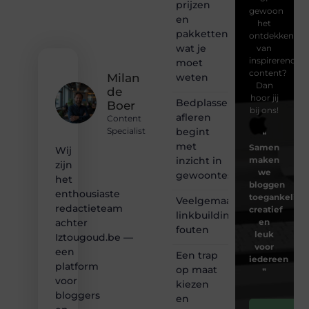
prijzen
gewoon
en
het
pakketten:
ontdekken
wat je
van
inspirerende
moet
content?
weten
Milan
Dan
de
hoor jij
Bedplassen
Boer
bij ons!
afleren
Content
begint
Specialist
❝
met
Samen
Wij
inzicht in
maken
zijn
we
gewoontes
het
bloggen
enthousiaste
toegankelijk,
Veelgemaakte
redactieteam
creatief
linkbuilding
en
achter
fouten
leuk
Iztougoud.be —
voor
een
Een trap
iedereen
platform
op maat
❞
voor
kiezen
bloggers
en