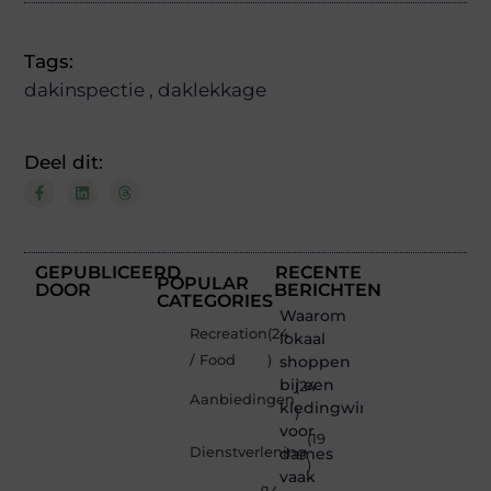
Tags:
dakinspectie
,
daklekkage
Deel dit:
GEPUBLICEERD
RECENTE
POPULAR
DOOR
BERICHTEN
CATEGORIES
Waarom
Recreation
(24
lokaal
/ Food
)
shoppen
bij een
(24
Aanbiedingen
kledingwinkel
)
voor
(19
Dienstverlening
dames
)
vaak