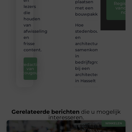
en
plaatsen
Registre
lezers
vandaa
met een
nog
die
bouwpakket
houden
Hoe
van
stedenbouw
afwisseling
en
en
architectuur
frisse
samenkomen
content.
in
bedrijfsgroei
Redactie
bij een
van
iztougoud
architectenbureau
in Hasselt
Gerelateerde berichten
die u mogelijk
interesseren.
WINKELEN