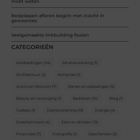
moet weten
Bedplassen afleren begint met inzicht in
gewoontes
Veelgemaakte linkbuilding fouten
CATEGORIEËN
Aanbiedingen
(24)
Afvalverwerking
(1)
Architectuur
(2)
Attracties
(1)
Auto's en Motoren
(7)
Banen en opleidingen
(5)
Beauty en verzorging
(1)
Bedrijven
(14)
Blog
(1)
Cadeau
(1)
Dienstverlening
(19)
Energie
(4)
Entertainment
(4)
Eten en drinken
(13)
Financieel
(7)
Fotografie
(1)
Geschenken
(3)