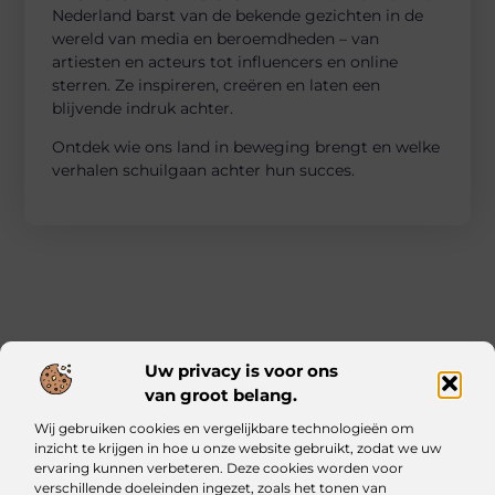
Nederland barst van de bekende gezichten in de
wereld van media en beroemdheden – van
artiesten en acteurs tot influencers en online
sterren. Ze inspireren, creëren en laten een
blijvende indruk achter.
Ontdek wie ons land in beweging brengt en welke
verhalen schuilgaan achter hun succes.
Uw privacy is voor ons
van groot belang.
Main Links
Wij gebruiken cookies en vergelijkbare technologieën om
Kwalitatieve backlinks: waarom ze essentieel zijn voor jouw website
Geld verdienen met je website: zo bouw jij een online inkomstenbron op
inzicht te krijgen in hoe u onze website gebruikt, zodat we uw
ervaring kunnen verbeteren. Deze cookies worden voor
verschillende doeleinden ingezet, zoals het tonen van