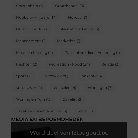
Gezondheid
(6)
Groothandel
(3)
Hobby en vrije tijd
(14)
Horeca
(3)
Huishoudelijk
(2)
Internet marketing
(3)
Management
(1)
Marketing
(1)
Mode en Kleding
(11)
Particuliere dienstverlening
(1)
Rechten
(2)
Recreation / Food
(24)
Relatie
(3)
Sport
(2)
Tweewielers
(1)
Vakantie
(4)
Verbouwen
(1)
Winkelen
(4)
Woningen
(7)
Woning en Tuin
(13)
Zakelijk
(2)
Zakelijke dienstverlening
(5)
Zorg
(3)
MEDIA EN BEROEMDHEDEN
Word deel van Iztougoud.be