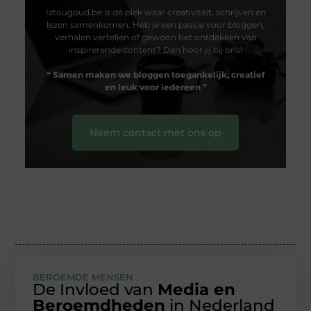
Iztougoud.be is dé plek waar creativiteit, schrijven en
lezen samenkomen. Heb je een passie voor bloggen,
verhalen vertellen of gewoon het ontdekken van
inspirerende content? Dan hoor jij bij ons!
❝
Samen maken we bloggen toegankelijk, creatief
en leuk voor iedereen
❞
Neem contact met ons op
BEROEMDE MENSEN
De Invloed van
Media en
Beroemdheden
in Nederland