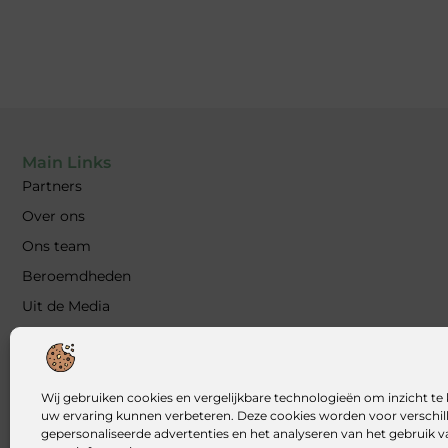
Main Links
Partners
Over ons
Ons team
Beroemdheden
Uit de Media
Contact
Blog plaatsen
Kwalitatieve backlinks: waarom ze essentieel zijn voor jouw 
Wij gebruiken cookies en vergelijkbare technologieën om inzicht te 
uw ervaring kunnen verbeteren. Deze cookies worden voor verschill
Geld verdienen met je website: zo bouw jij een online inkom
gepersonaliseerde advertenties en het analyseren van het gebruik 