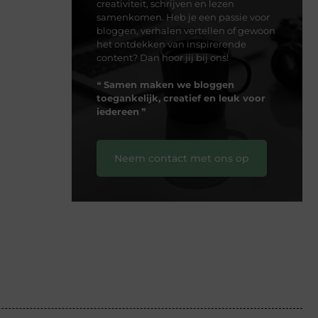
creativiteit, schrijven en lezen
samenkomen. Heb je een passie voor
bloggen, verhalen vertellen of gewoon
het ontdekken van inspirerende
content? Dan hoor jij bij ons!
❝
Samen maken we bloggen
toegankelijk, creatief en leuk voor
iedereen
❞
Neem contact met ons op