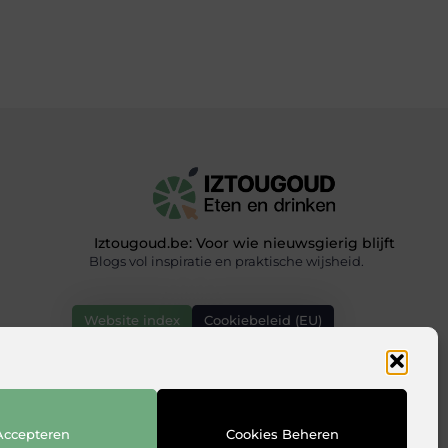
Iztougoud.be: Voor wie nieuwsgierig blijft
Blogs vol inspiratie en praktische wijsheid.
Website index
Cookiebeleid (EU)
Accepteren
Cookies Beheren