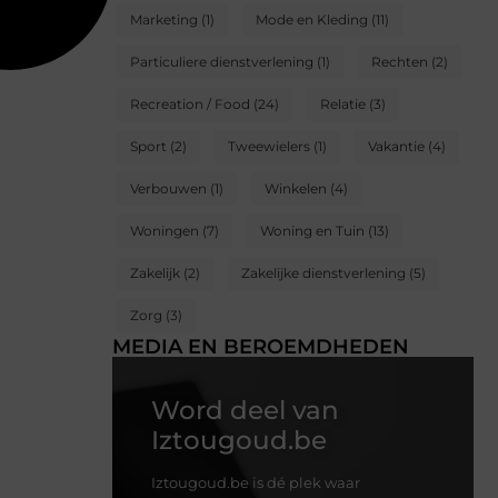
Marketing
(1)
Mode en Kleding
(11)
Particuliere dienstverlening
(1)
Rechten
(2)
Recreation / Food
(24)
Relatie
(3)
Sport
(2)
Tweewielers
(1)
Vakantie
(4)
Verbouwen
(1)
Winkelen
(4)
Woningen
(7)
Woning en Tuin
(13)
Zakelijk
(2)
Zakelijke dienstverlening
(5)
Zorg
(3)
MEDIA EN BEROEMDHEDEN
Word deel van
Iztougoud.be
Iztougoud.be is dé plek waar