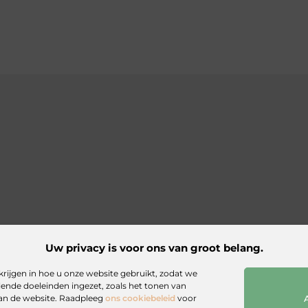
Uw privacy is voor ons van groot belang.
website
krijgen in hoe u onze website gebruikt, zodat we
ende doeleinden ingezet, zoals het tonen van
stenbron op
van de website. Raadpleeg
ons cookiebeleid
voor