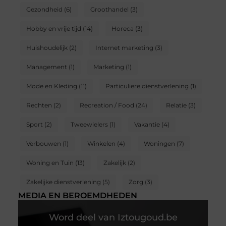
Gezondheid
(6)
Groothandel
(3)
Hobby en vrije tijd
(14)
Horeca
(3)
Huishoudelijk
(2)
Internet marketing
(3)
Management
(1)
Marketing
(1)
Mode en Kleding
(11)
Particuliere dienstverlening
(1)
Rechten
(2)
Recreation / Food
(24)
Relatie
(3)
Sport
(2)
Tweewielers
(1)
Vakantie
(4)
Verbouwen
(1)
Winkelen
(4)
Woningen
(7)
Woning en Tuin
(13)
Zakelijk
(2)
Zakelijke dienstverlening
(5)
Zorg
(3)
MEDIA EN BEROEMDHEDEN
Word deel van Iztougoud.be