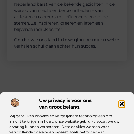
Nederland barst van de bekende gezichten in de
wereld van media en beroemdheden – van
artiesten en acteurs tot influencers en online
sterren. Ze inspireren, creëren en laten een
blijvende indruk achter.
Ontdek wie ons land in beweging brengt en welke
verhalen schuilgaan achter hun succes.
Uw privacy is voor ons
van groot belang.
Main Links
Wij gebruiken cookies en vergelijkbare technologieën om
Kwalitatieve backlinks: waarom ze essentieel zijn voor jouw website
Geld verdienen met je website: zo bouw jij een online inkomstenbron op
inzicht te krijgen in hoe u onze website gebruikt, zodat we uw
ervaring kunnen verbeteren. Deze cookies worden voor
verschillende doeleinden ingezet, zoals het tonen van