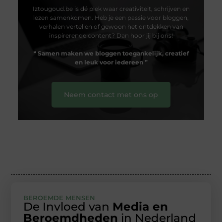
Iztougoud.be is dé plek waar creativiteit, schrijven en
lezen samenkomen. Heb je een passie voor bloggen,
verhalen vertellen of gewoon het ontdekken van
inspirerende content? Dan hoor jij bij ons!
❝
Samen maken we bloggen toegankelijk, creatief
en leuk voor iedereen
❞
Neem contact met ons op
BEROEMDE MENSEN
De Invloed van
Media en
Beroemdheden
in Nederland