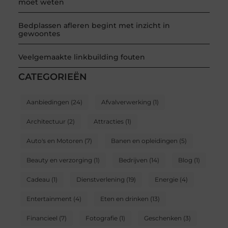
moet weten
Bedplassen afleren begint met inzicht in
gewoontes
Veelgemaakte linkbuilding fouten
CATEGORIEËN
Aanbiedingen
(24)
Afvalverwerking
(1)
Architectuur
(2)
Attracties
(1)
Auto's en Motoren
(7)
Banen en opleidingen
(5)
Beauty en verzorging
(1)
Bedrijven
(14)
Blog
(1)
Cadeau
(1)
Dienstverlening
(19)
Energie
(4)
Entertainment
(4)
Eten en drinken
(13)
Financieel
(7)
Fotografie
(1)
Geschenken
(3)